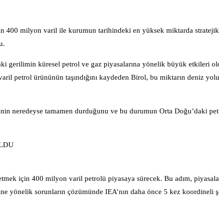
in 400 milyon varil ile kurumun tarihindeki en yüksek miktarda stratejik
u.
i gerilimin küresel petrol ve gaz piyasalarına yönelik büyük etkileri old
il petrol ürününün taşındığını kaydeden Birol, bu miktarın deniz yolu
çişinin neredeyse tamamen durduğunu ve bu durumun Orta Doğu’daki pet
OLDU
etmek için 400 milyon varil petrolü piyasaya sürecek. Bu adım, piyasal
nliğine yönelik sorunların çözümünde IEA’nın daha önce 5 kez koordineli 