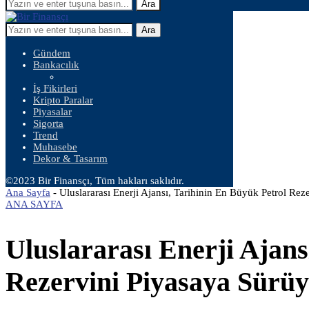
Ara
Ara
Gündem
Bankacılık
İş Fikirleri
Kripto Paralar
Piyasalar
Sigorta
Trend
Muhasebe
Dekor & Tasarım
©2023 Bir Finansçı, Tüm hakları saklıdır.
Ana Sayfa
-
Uluslararası Enerji Ajansı, Tarihinin En Büyük Petrol Rez
ANA SAYFA
Uluslararası Enerji Ajans
Rezervini Piyasaya Sürü