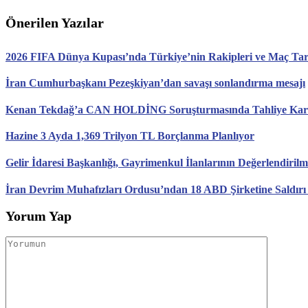
Önerilen Yazılar
2026 FIFA Dünya Kupası’nda Türkiye’nin Rakipleri ve Maç Tari
İran Cumhurbaşkanı Pezeşkiyan’dan savaşı sonlandırma mesajı
Kenan Tekdağ’a CAN HOLDİNG Soruşturmasında Tahliye Karar
Hazine 3 Ayda 1,369 Trilyon TL Borçlanma Planlıyor
Gelir İdaresi Başkanlığı, Gayrimenkul İlanlarının Değerlendirilm
İran Devrim Muhafızları Ordusu’ndan 18 ABD Şirketine Saldırı
Yorum Yap