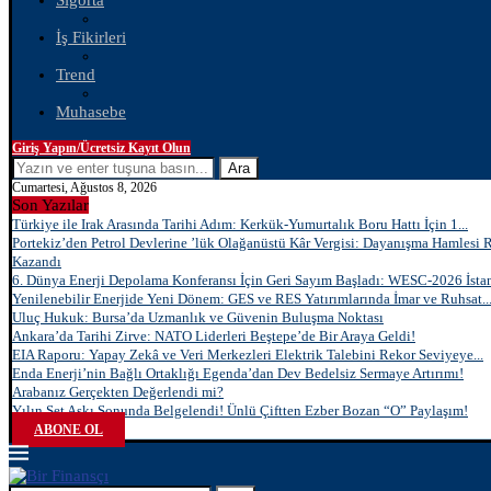
Sigorta
İş Fikirleri
Trend
Muhasebe
Giriş Yapın/Ücretsiz Kayıt Olun
Ara
Cumartesi, Ağustos 8, 2026
Son Yazılar
Türkiye ile Irak Arasında Tarihi Adım: Kerkük-Yumurtalık Boru Hattı İçin 1...
Portekiz’den Petrol Devlerine ’lük Olağanüstü Kâr Vergisi: Dayanışma Hamlesi 
Kazandı
6. Dünya Enerji Depolama Konferansı İçin Geri Sayım Başladı: WESC-2026 İstan
Yenilenebilir Enerjide Yeni Dönem: GES ve RES Yatırımlarında İmar ve Ruhsat..
Uluç Hukuk: Bursa’da Uzmanlık ve Güvenin Buluşma Noktası
Ankara’da Tarihi Zirve: NATO Liderleri Beştepe’de Bir Araya Geldi!
EIA Raporu: Yapay Zekâ ve Veri Merkezleri Elektrik Talebini Rekor Seviyeye...
Enda Enerji’nin Bağlı Ortaklığı Egenda’dan Dev Bedelsiz Sermaye Artırımı!
Arabanız Gerçekten Değerlendi mi?
Yılın Set Aşkı Sonunda Belgelendi! Ünlü Çiftten Ezber Bozan “O” Paylaşım!
ABONE OL