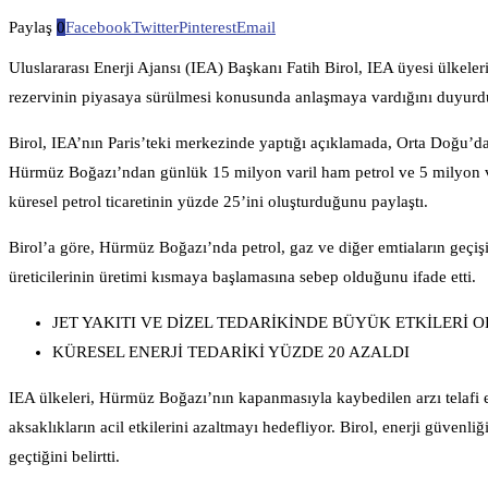
Paylaş
0
Facebook
Twitter
Pinterest
Email
Uluslararası Enerji Ajansı (IEA) Başkanı Fatih Birol, IEA üyesi ülkeler
rezervinin piyasaya sürülmesi konusunda anlaşmaya vardığını duyurd
Birol, IEA’nın Paris’teki merkezinde yaptığı açıklamada, Orta Doğu’dak
Hürmüz Boğazı’ndan günlük 15 milyon varil ham petrol ve 5 milyon var
küresel petrol ticaretinin yüzde 25’ini oluşturduğunu paylaştı.
Birol’a göre, Hürmüz Boğazı’nda petrol, gaz ve diğer emtiaların ge
üreticilerinin üretimi kısmaya başlamasına sebep olduğunu ifade etti.
JET YAKITI VE DİZEL TEDARİKİNDE BÜYÜK ETKİLERİ 
KÜRESEL ENERJİ TEDARİKİ YÜZDE 20 AZALDI
IEA ülkeleri, Hürmüz Boğazı’nın kapanmasıyla kaybedilen arzı telafi 
aksaklıkların acil etkilerini azaltmayı hedefliyor. Birol, enerji güve
geçtiğini belirtti.