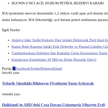
IEA’NIN 6’NCI ACİL DURUM PETROL REZERVİ KARARI
IEA üyelerinin mevcut durumdaki 1,2 milyar varili aşan acil durum s
stoku bulunuyor. IEA Sekreterliği, acil durum petrol stoklarının piyasa
İlgili Yazılar
Antalya’daki Tarihi Kırkgöz Han’ındaki Elektronik Parti İptal Ed
Kamu İhale Kanunu’ndaki Eşik Değerler ve Parasal Limitler Gü
Cumhurbaşkanı Erdoğan’dan Kadınlar Günü Konuşması: İranlı 
Kapalıçarşı Esnafından 30 Milyon Dolar Hırsızlık Olayı!
Paylaş
0
Facebook
Twitter
Pinterest
Email
önceki yazı
Tedarik Sıkışıklığı Bilgisayar Fiyatlarını Yazın Artıracak
sonraki yazı
Halkbank’ın ABD’deki Ceza Davası Uzlaşmayla Nihayete Erdi