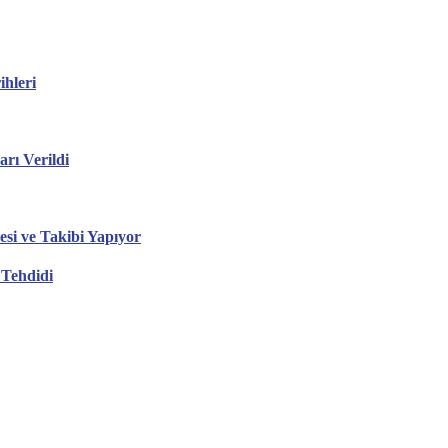
hleri
ı Verildi
esi ve Takibi Yapıyor
 Tehdidi