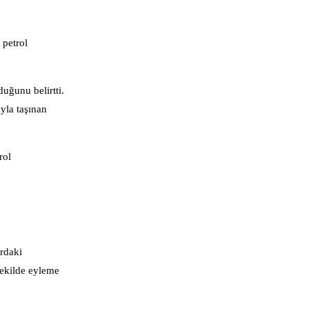
 petrol
uğunu belirtti.
yla taşınan
rol
ardaki
şekilde eyleme