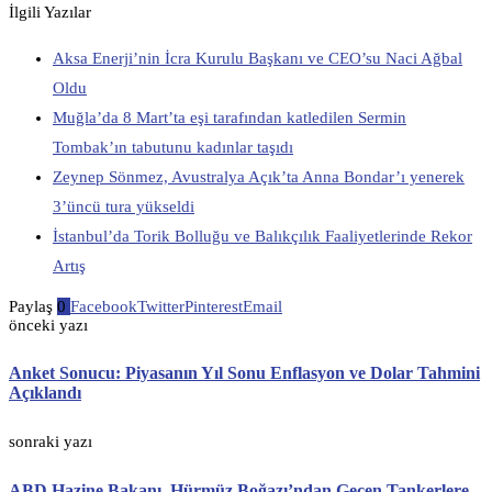
İlgili Yazılar
Aksa Enerji’nin İcra Kurulu Başkanı ve CEO’su Naci Ağbal
Oldu
Muğla’da 8 Mart’ta eşi tarafından katledilen Sermin
Tombak’ın tabutunu kadınlar taşıdı
Zeynep Sönmez, Avustralya Açık’ta Anna Bondar’ı yenerek
3’üncü tura yükseldi
İstanbul’da Torik Bolluğu ve Balıkçılık Faaliyetlerinde Rekor
Artış
Paylaş
0
Facebook
Twitter
Pinterest
Email
önceki yazı
Anket Sonucu: Piyasanın Yıl Sonu Enflasyon ve Dolar Tahmini
Açıklandı
sonraki yazı
ABD Hazine Bakanı, Hürmüz Boğazı’ndan Geçen Tankerlere