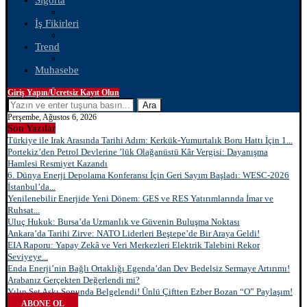
Sigorta
İş Fikirleri
Trend
Muhasebe
Giriş Yapın/Ücretsiz Kayıt Olun
Ara
Perşembe, Ağustos 6, 2026
Son Yazılar
Türkiye ile Irak Arasında Tarihi Adım: Kerkük-Yumurtalık Boru Hattı İçin 1...
Portekiz’den Petrol Devlerine ’lük Olağanüstü Kâr Vergisi: Dayanışma
Hamlesi Resmiyet Kazandı
6. Dünya Enerji Depolama Konferansı İçin Geri Sayım Başladı: WESC-2026
İstanbul’da...
Yenilenebilir Enerjide Yeni Dönem: GES ve RES Yatırımlarında İmar ve
Ruhsat...
Uluç Hukuk: Bursa’da Uzmanlık ve Güvenin Buluşma Noktası
Ankara’da Tarihi Zirve: NATO Liderleri Beştepe’de Bir Araya Geldi!
EIA Raporu: Yapay Zekâ ve Veri Merkezleri Elektrik Talebini Rekor
Seviyeye...
Enda Enerji’nin Bağlı Ortaklığı Egenda’dan Dev Bedelsiz Sermaye Artırımı!
Arabanız Gerçekten Değerlendi mi?
Yılın Set Aşkı Sonunda Belgelendi! Ünlü Çiftten Ezber Bozan “O” Paylaşım!
ABONE OL