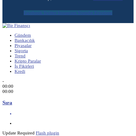
Facebook
Twitter
Instagram
Youtube
Envelope
Gündem
Bankacılık
Piyasalar
Sigorta
Trend
Kripto Paralar
İş Fikirleri
Kredi
-
00:00
00:00
Sıra
Update Required
Flash plugin