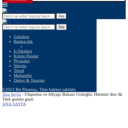
Ara
Ara
Gündem
Bankacılık
İş Fikirleri
Kripto Paralar
Piyasalar
Sigorta
Trend
Muhasebe
Dekor & Tasarım
©2023 Bir Finansçı, Tüm hakları saklıdır.
Ana Sayfa
-
Ulaştırma ve Altyapı Bakanı Uraloğlu: Hürmüz’den ilk
Türk gemisi geçti
ANA SAYFA