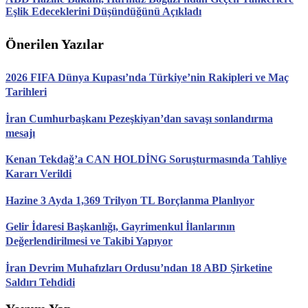
Eşlik Edeceklerini Düşündüğünü Açıkladı
Önerilen Yazılar
2026 FIFA Dünya Kupası’nda Türkiye’nin Rakipleri ve Maç
Tarihleri
İran Cumhurbaşkanı Pezeşkiyan’dan savaşı sonlandırma
mesajı
Kenan Tekdağ’a CAN HOLDİNG Soruşturmasında Tahliye
Kararı Verildi
Hazine 3 Ayda 1,369 Trilyon TL Borçlanma Planlıyor
Gelir İdaresi Başkanlığı, Gayrimenkul İlanlarının
Değerlendirilmesi ve Takibi Yapıyor
İran Devrim Muhafızları Ordusu’ndan 18 ABD Şirketine
Saldırı Tehdidi