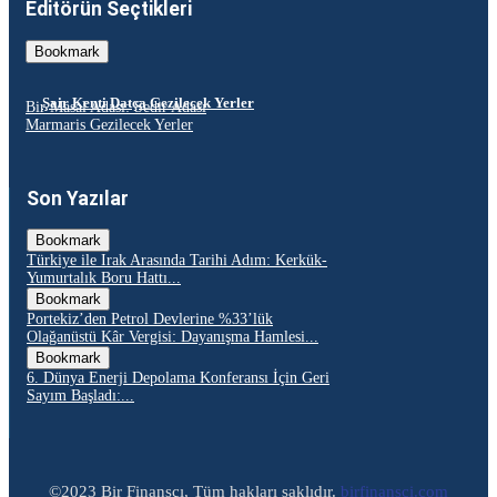
Editörün Seçtikleri
Bookmark
Şair Kenti Datça Gezilecek Yerler
Bir Masal Adası: Sedir Adası
Marmaris Gezilecek Yerler
Son Yazılar
Bookmark
Türkiye ile Irak Arasında Tarihi Adım: Kerkük-
Yumurtalık Boru Hattı...
Bookmark
Portekiz’den Petrol Devlerine %33’lük
Olağanüstü Kâr Vergisi: Dayanışma Hamlesi...
Bookmark
6. Dünya Enerji Depolama Konferansı İçin Geri
Sayım Başladı:...
©2023 Bir Finansçı, Tüm hakları saklıdır.
birfinansci.com