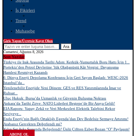
Sigorta
İş Fikirleri
Trend
Muhasebe
Giriş Yapın/Ücretsiz Kayıt Olun
Ara
Cumartesi, Ağustos 8, 2026
Son Yazılar
Türkiye ile Irak Arasında Tarihi Adım: Kerkük-Yumurtalık Boru Hattı İçin 1...
Portekiz’den Petrol Devlerine ’lük Olağanüstü Kâr Vergisi: Dayanışma
Hamlesi Resmiyet Kazandı
6. Dünya Enerji Depolama Konferansı İçin Geri Sayım Başladı: WESC-2026
İstanbul’da...
Yenilenebilir Enerjide Yeni Dönem: GES ve RES Yatırımlarında İmar ve
Ruhsat...
Uluç Hukuk: Bursa’da Uzmanlık ve Güvenin Buluşma Noktası
Ankara’da Tarihi Zirve: NATO Liderleri Beştepe’de Bir Araya Geldi!
EIA Raporu: Yapay Zekâ ve Veri Merkezleri Elektrik Talebini Rekor
Seviyeye...
Enda Enerji’nin Bağlı Ortaklığı Egenda’dan Dev Bedelsiz Sermaye Artırımı!
Arabanız Gerçekten Değerlendi mi?
Yılın Set Aşkı Sonunda Belgelendi! Ünlü Çiftten Ezber Bozan “O” Paylaşım!
ABONE OL