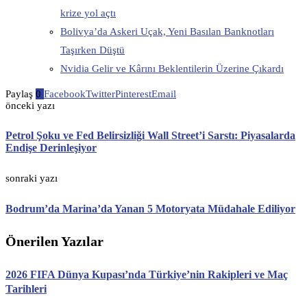
krize yol açtı
Bolivya’da Askeri Uçak, Yeni Basılan Banknotları
Taşırken Düştü
Nvidia Gelir ve Kârını Beklentilerin Üzerine Çıkardı
Paylaş
0
Facebook
Twitter
Pinterest
Email
önceki yazı
Petrol Şoku ve Fed Belirsizliği Wall Street’i Sarstı: Piyasalarda
Endişe Derinleşiyor
sonraki yazı
Bodrum’da Marina’da Yanan 5 Motoryata Müdahale Ediliyor
Önerilen Yazılar
2026 FIFA Dünya Kupası’nda Türkiye’nin Rakipleri ve Maç
Tarihleri