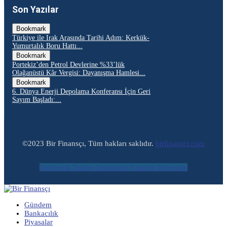
Son Yazılar
Bookmark
Türkiye ile Irak Arasında Tarihi Adım: Kerkük-
Yumurtalık Boru Hattı...
Bookmark
Portekiz’den Petrol Devlerine %33’lük
Olağanüstü Kâr Vergisi: Dayanışma Hamlesi...
Bookmark
6. Dünya Enerji Depolama Konferansı İçin Geri
Sayım Başladı:...
©2023 Bir Finansçı, Tüm hakları saklıdır.
birfinansci.com
Facebook
Twitter
Instagram
Youtube
Envelope
Gündem
Bankacılık
Piyasalar