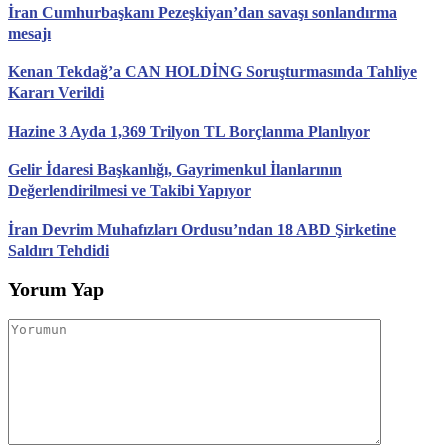
İran Cumhurbaşkanı Pezeşkiyan’dan savaşı sonlandırma
mesajı
Kenan Tekdağ’a CAN HOLDİNG Soruşturmasında Tahliye
Kararı Verildi
Hazine 3 Ayda 1,369 Trilyon TL Borçlanma Planlıyor
Gelir İdaresi Başkanlığı, Gayrimenkul İlanlarının
Değerlendirilmesi ve Takibi Yapıyor
İran Devrim Muhafızları Ordusu’ndan 18 ABD Şirketine
Saldırı Tehdidi
Yorum Yap