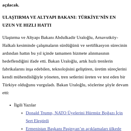
açılacak.
ULAŞTIRMA VE ALTYAPI BAKANI: TÜRKİYE’NİN EN
UZUN VE HIZLI HATTI
Ulaştırma ve Altyapı Bakanı Abdulkadir Uraloğlu, Arnavutköy-
Halkalı kesiminde çalışmaların sürdüğünü ve sertifikasyon sürecinin
ardından hattın bu yıl içinde tamamen hizmete alınmasının
hedeflendiğini ifade etti. Bakan Uraloğlu, artık hızlı trenlerin
fabrikalarını inşa edebilen, teknolojisini geliştiren, üretim süreçlerini
kendi mühendisliğiyle yöneten, tren setlerini üreten ve test eden bir
Türkiye olduğunu vurguladı. Bakan Uraloğlu, sözlerine şöyle devam
etti:
İlgili Yazılar
Donald Trump, NATO Üyelerini Hürmüz Boğazı İçin
Sert Eleştirdi
Ermenistan Başkanı Paşinyan’ın açıklamaları ülkede