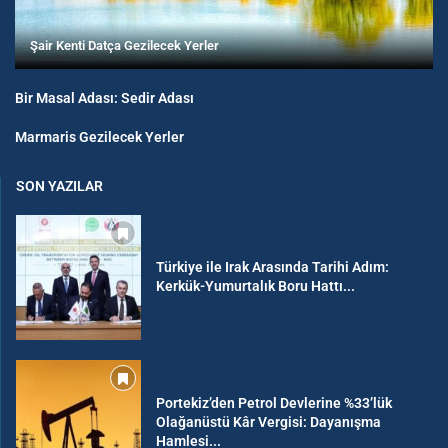
Şair Kenti Datça Gezilecek Yerler
Bir Masal Adası: Sedir Adası
Marmaris Gezilecek Yerler
SON YAZILAR
Türkiye ile Irak Arasında Tarihi Adım:
Kerkük-Yumurtalık Boru Hattı...
Portekiz’den Petrol Devlerine %33’lük
Olağanüstü Kâr Vergisi: Dayanışma
Hamlesi...