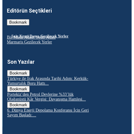
Editörün Seçtikleri
Bookmark
Şair Kenti Datça Gezilecek Yerler
Bir Masal Adası: Sedir Adası
Marmaris Gezilecek Yerler
Son Yazılar
Bookmark
Türkiye ile Irak Arasında Tarihi Adım: Kerkük-
Yumurtalık Boru Hattı...
Bookmark
Portekiz’den Petrol Devlerine %33’lük
Olağanüstü Kâr Vergisi: Dayanışma Hamlesi...
Bookmark
6. Dünya Enerji Depolama Konferansı İçin Geri
Sayım Başladı:...