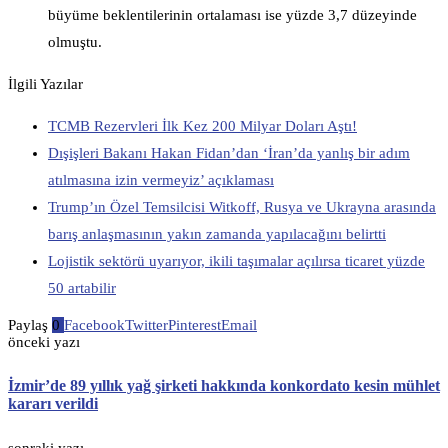
büyüme beklentilerinin ortalaması ise yüzde 3,7 düzeyinde
olmuştu.
İlgili Yazılar
TCMB Rezervleri İlk Kez 200 Milyar Doları Aştı!
Dışişleri Bakanı Hakan Fidan’dan ‘İran’da yanlış bir adım
atılmasına izin vermeyiz’ açıklaması
Trump’ın Özel Temsilcisi Witkoff, Rusya ve Ukrayna arasında
barış anlaşmasının yakın zamanda yapılacağını belirtti
Lojistik sektörü uyarıyor, ikili taşımalar açılırsa ticaret yüzde
50 artabilir
Paylaş
0
Facebook
Twitter
Pinterest
Email
önceki yazı
İzmir’de 89 yıllık yağ şirketi hakkında konkordato kesin mühlet
kararı verildi