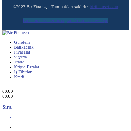
©2023 Bir Finansçı, Tüm hakları saklıdır.
birfinansci.com
Facebook
Twitter
Instagram
Youtube
Envelope
Gündem
Bankacılık
Piyasalar
Sigorta
Trend
Kripto Paralar
İş Fikirleri
Kredi
-
00:00
00:00
Sıra