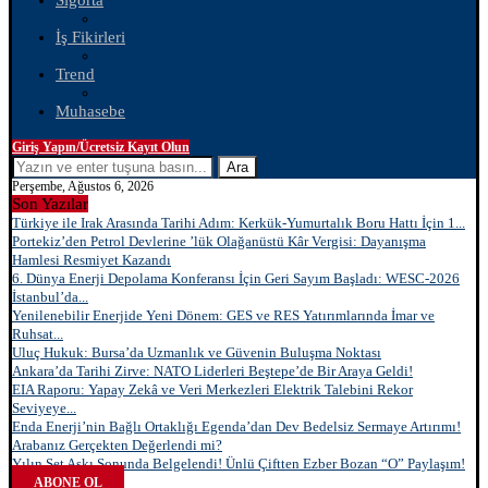
Sigorta
İş Fikirleri
Trend
Muhasebe
Giriş Yapın/Ücretsiz Kayıt Olun
Ara
Perşembe, Ağustos 6, 2026
Son Yazılar
Türkiye ile Irak Arasında Tarihi Adım: Kerkük-Yumurtalık Boru Hattı İçin 1...
Portekiz’den Petrol Devlerine ’lük Olağanüstü Kâr Vergisi: Dayanışma
Hamlesi Resmiyet Kazandı
6. Dünya Enerji Depolama Konferansı İçin Geri Sayım Başladı: WESC-2026
İstanbul’da...
Yenilenebilir Enerjide Yeni Dönem: GES ve RES Yatırımlarında İmar ve
Ruhsat...
Uluç Hukuk: Bursa’da Uzmanlık ve Güvenin Buluşma Noktası
Ankara’da Tarihi Zirve: NATO Liderleri Beştepe’de Bir Araya Geldi!
EIA Raporu: Yapay Zekâ ve Veri Merkezleri Elektrik Talebini Rekor
Seviyeye...
Enda Enerji’nin Bağlı Ortaklığı Egenda’dan Dev Bedelsiz Sermaye Artırımı!
Arabanız Gerçekten Değerlendi mi?
Yılın Set Aşkı Sonunda Belgelendi! Ünlü Çiftten Ezber Bozan “O” Paylaşım!
ABONE OL