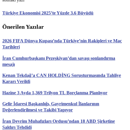
sonraki yazı
Türkiye Ekonomisi 2025’te Yüzde 3.6 Büyüdü
Önerilen Yazılar
2026 FIFA Dünya Kupası’nda Türkiye’nin Rakipleri ve Maç
Tarihleri
İran Cumhurbaşkanı Pezeşkiyan’dan savaşı sonlandırma
mesajı
Kenan Tekdağ’a CAN HOLDİNG Soruşturmasında Tahliye
Kararı Verildi
Hazine 3 Ayda 1,369 Trilyon TL Borçlanma Planlıyor
Gelir İdaresi Başkanlığı, Gayrimenkul İlanlarının
Değerlendirilmesi ve Takibi Yapıyor
İran Devrim Muhafızları Ordusu’ndan 18 ABD Şirketine
Saldırı Tehdidi