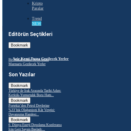
Kripto
Paralar
Trend
NEW
Editörün Seçtikleri
Bookmark
Şair Kenti Datça Gezilecek Yerler
Bir Masal Adası: Sedir Adası
Marmaris Gezilecek Yerler
Son Yazılar
Bookmark
Türkiye ile Irak Arasında Tarihi Adım:
Kerkük-Yumurtalık Boru Hattı...
Bookmark
Portekiz’den Petrol Devlerine
%33’lük Olağanüstü Kâr Vergisi:
Dayanışma Hamlesi...
Bookmark
6. Dünya Enerji Depolama Konferansı
İçin Geri Sayım Başladı:...