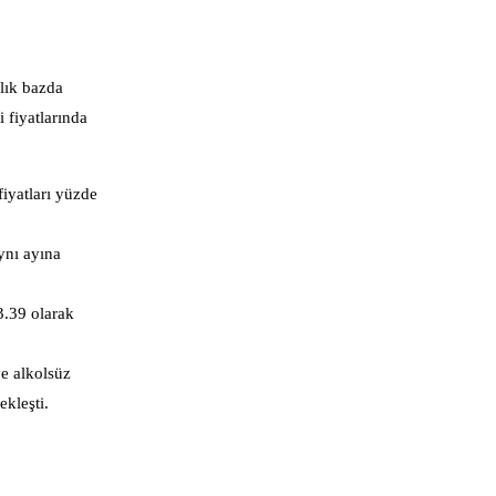
ylık bazda
i fiyatlarında
fiyatları yüzde
ynı ayına
33.39 olarak
ve alkolsüz
ekleşti.