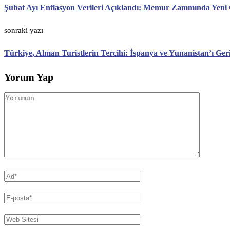
Şubat Ayı Enflasyon Verileri Açıklandı: Memur Zammında Yeni 
sonraki yazı
Türkiye, Alman Turistlerin Tercihi: İspanya ve Yunanistan’ı Ger
Yorum Yap