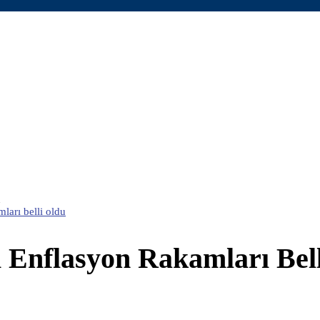
u
ları belli oldu
 Enflasyon Rakamları Bell