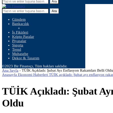
Ara
Ara
Gündem
Bankacılık
İş Fikirleri
Kripto Paralar
Piyasalar
Sigorta
Trend
Muhasebe
Dekor & Tasarım
©2023 Bir Finansçı, Tüm hakları saklıdır.
Ana Sayfa
-
TÜİK Açıkladı: Şubat Ayı Enflasyon Rakamları Belli Old
Anasayfa Ekonomi Haberleri TÜİK açıkladı: Şubat ayı enflasyon rakam
TÜİK Açıkladı: Şubat Ayı
Oldu