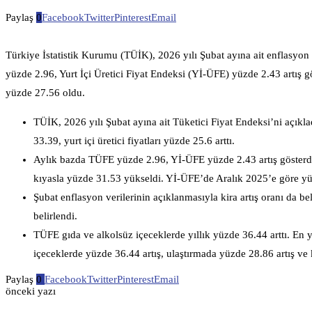
Paylaş
0
Facebook
Twitter
Pinterest
Email
Türkiye İstatistik Kurumu (TÜİK), 2026 yılı Şubat ayına ait enflasyon 
yüzde 2.96, Yurt İçi Üretici Fiyat Endeksi (Yİ-ÜFE) yüzde 2.43 artış göst
yüzde 27.56 oldu.
TÜİK, 2026 yılı Şubat ayına ait Tüketici Fiyat Endeksi’ni açıklad
33.39, yurt içi üretici fiyatları yüzde 25.6 arttı.
Aylık bazda TÜFE yüzde 2.96, Yİ-ÜFE yüzde 2.43 artış gösterdi.
kıyasla yüzde 31.53 yükseldi. Yİ-ÜFE’de Aralık 2025’e göre yüz
Şubat enflasyon verilerinin açıklanmasıyla kira artış oranı da bel
belirlendi.
TÜFE gıda ve alkolsüz içeceklerde yıllık yüzde 36.44 arttı. En 
içeceklerde yüzde 36.44 artış, ulaştırmada yüzde 28.86 artış ve k
Paylaş
0
Facebook
Twitter
Pinterest
Email
önceki yazı