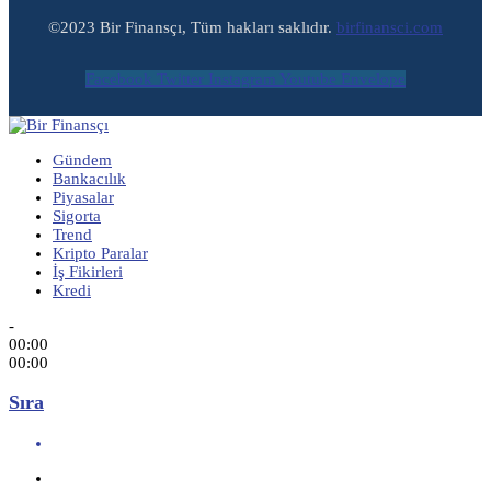
©2023 Bir Finansçı, Tüm hakları saklıdır.
birfinansci.com
Facebook
Twitter
Instagram
Youtube
Envelope
Gündem
Bankacılık
Piyasalar
Sigorta
Trend
Kripto Paralar
İş Fikirleri
Kredi
-
00:00
00:00
Sıra