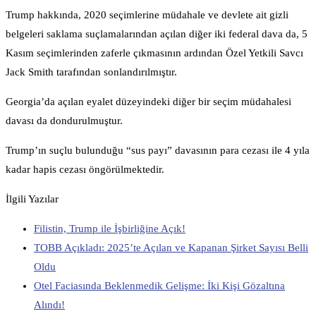
Trump hakkında, 2020 seçimlerine müdahale ve devlete ait gizli
belgeleri saklama suçlamalarından açılan diğer iki federal dava da, 5
Kasım seçimlerinden zaferle çıkmasının ardından Özel Yetkili Savcı
Jack Smith tarafından sonlandırılmıştır.
Georgia’da açılan eyalet düzeyindeki diğer bir seçim müdahalesi
davası da dondurulmuştur.
Trump’ın suçlu bulunduğu “sus payı” davasının para cezası ile 4 yıla
kadar hapis cezası öngörülmektedir.
İlgili Yazılar
Filistin, Trump ile İşbirliğine Açık!
TOBB Açıkladı: 2025’te Açılan ve Kapanan Şirket Sayısı Belli
Oldu
Otel Faciasında Beklenmedik Gelişme: İki Kişi Gözaltına
Alındı!