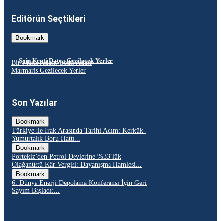
Editörün Seçtikleri
Bookmark
Şair Kenti Datça Gezilecek Yerler
Bir Masal Adası: Sedir Adası
Marmaris Gezilecek Yerler
Son Yazılar
Bookmark
Türkiye ile Irak Arasında Tarihi Adım: Kerkük-
Yumurtalık Boru Hattı...
Bookmark
Portekiz’den Petrol Devlerine %33’lük
Olağanüstü Kâr Vergisi: Dayanışma Hamlesi...
Bookmark
6. Dünya Enerji Depolama Konferansı İçin Geri
Sayım Başladı:...