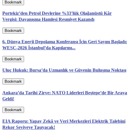
Bookmark
Portekiz’den Petrol Devlerine %33’lük Olağanüstü Kâr
Vergisi: Dayanışma Hamlesi Resmiyet Kazandı
Bookmark
6. Dünya Enerji Depolama Konferansı İçin Geri Sayım Başladı:
WESC-2026 İstanbul’da Kapılarını...
Bookmark
Uluç Hukuk: Bursa’da Uzmanlık ve Güvenin Buluşma Noktası
Bookmark
Ankara’da Tarihi Zirve: NATO Liderleri Beştepe’de Bir Araya
Geldi!
Bookmark
EIA Raporu: Yapay Zekâ ve Veri Merkezleri Elektrik Talebini
Rekor Seviyeye Taşıyacak!