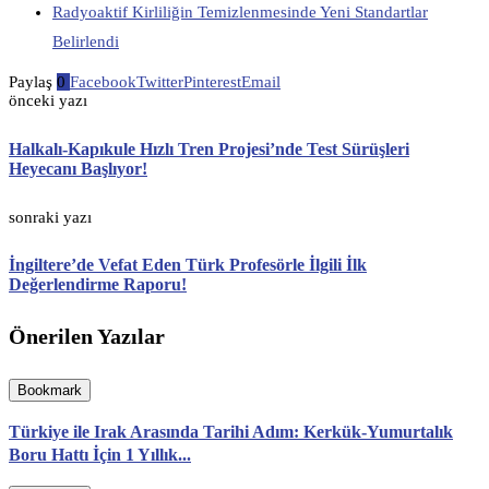
Radyoaktif Kirliliğin Temizlenmesinde Yeni Standartlar
Belirlendi
Paylaş
0
Facebook
Twitter
Pinterest
Email
önceki yazı
Halkalı-Kapıkule Hızlı Tren Projesi’nde Test Sürüşleri
Heyecanı Başlıyor!
sonraki yazı
İngiltere’de Vefat Eden Türk Profesörle İlgili İlk
Değerlendirme Raporu!
Önerilen Yazılar
Bookmark
Türkiye ile Irak Arasında Tarihi Adım: Kerkük-Yumurtalık
Boru Hattı İçin 1 Yıllık...