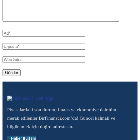
Piyasalardaki son durum, finans ve ekonomiye dair tüm
merak edilenler BirFinansci.com’da! Güncel kalmak ve
bilgilenmek için doğru adrestesin.
Haber Bülteni