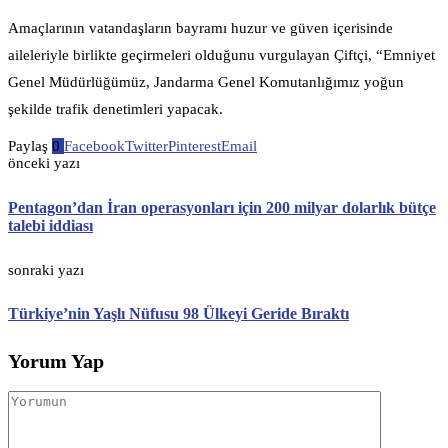
Amaçlarının vatandaşların bayramı huzur ve güven içerisinde
aileleriyle birlikte geçirmeleri olduğunu vurgulayan Çiftçi, “Emniyet
Genel Müdürlüğümüz, Jandarma Genel Komutanlığımız yoğun
şekilde trafik denetimleri yapacak.
Paylaş
0
Facebook
Twitter
Pinterest
Email
önceki yazı
Pentagon’dan İran operasyonları için 200 milyar dolarlık bütçe
talebi iddiası
sonraki yazı
Türkiye’nin Yaşlı Nüfusu 98 Ülkeyi Geride Bıraktı
Yorum Yap