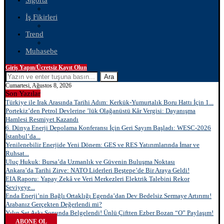
Sigorta
İş Fikirleri
Trend
Muhasebe
Giriş Yapın/Ücretsiz Kayıt Olun
Ara
Cumartesi, Ağustos 8, 2026
Son Yazılar
Türkiye ile Irak Arasında Tarihi Adım: Kerkük-Yumurtalık Boru Hattı İçin 1...
Portekiz’den Petrol Devlerine ’lük Olağanüstü Kâr Vergisi: Dayanışma
Hamlesi Resmiyet Kazandı
6. Dünya Enerji Depolama Konferansı İçin Geri Sayım Başladı: WESC-2026
İstanbul’da...
Yenilenebilir Enerjide Yeni Dönem: GES ve RES Yatırımlarında İmar ve
Ruhsat...
Uluç Hukuk: Bursa’da Uzmanlık ve Güvenin Buluşma Noktası
Ankara’da Tarihi Zirve: NATO Liderleri Beştepe’de Bir Araya Geldi!
EIA Raporu: Yapay Zekâ ve Veri Merkezleri Elektrik Talebini Rekor
Seviyeye...
Enda Enerji’nin Bağlı Ortaklığı Egenda’dan Dev Bedelsiz Sermaye Artırımı!
Arabanız Gerçekten Değerlendi mi?
Yılın Set Aşkı Sonunda Belgelendi! Ünlü Çiftten Ezber Bozan “O” Paylaşım!
ABONE OL