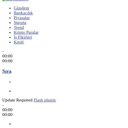
Gündem
Bankacılık
Piyasalar
Sigorta
Trend
Kripto Paralar
İş Fikirleri
Kredi
-
00:00
00:00
Sıra
Update Required
Flash plugin
-
00:00
00:00