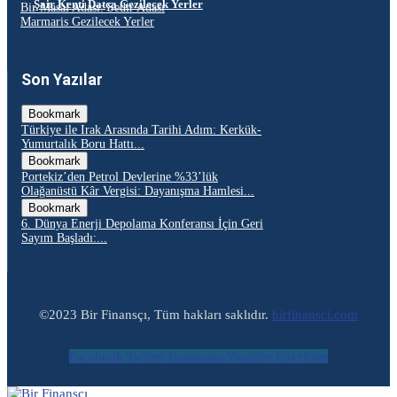
Şair Kenti Datça Gezilecek Yerler
Bir Masal Adası: Sedir Adası
Marmaris Gezilecek Yerler
Son Yazılar
Bookmark
Türkiye ile Irak Arasında Tarihi Adım: Kerkük-
Yumurtalık Boru Hattı...
Bookmark
Portekiz’den Petrol Devlerine %33’lük
Olağanüstü Kâr Vergisi: Dayanışma Hamlesi...
Bookmark
6. Dünya Enerji Depolama Konferansı İçin Geri
Sayım Başladı:...
©2023 Bir Finansçı, Tüm hakları saklıdır.
birfinansci.com
Facebook
Twitter
Instagram
Youtube
Envelope