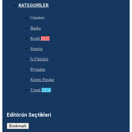
KATEGORILER
Gündem
Banka
Kredi
HOT
Sigorta
İş Fikirleri
Piyasalar
Kripto Paralar
Trend
NEW
Editörün Seçtikleri
Bookmark