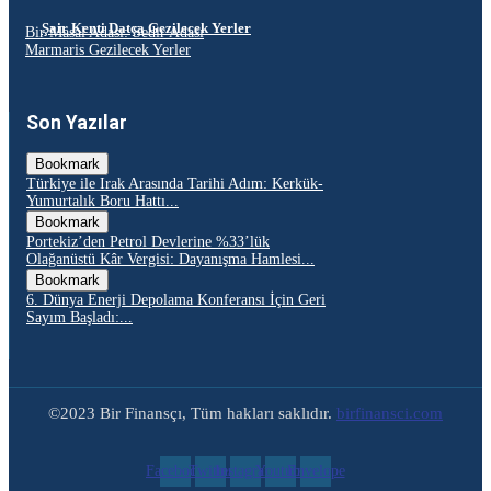
Şair Kenti Datça Gezilecek Yerler
Bir Masal Adası: Sedir Adası
Marmaris Gezilecek Yerler
Son Yazılar
Bookmark
Türkiye ile Irak Arasında Tarihi Adım: Kerkük-
Yumurtalık Boru Hattı...
Bookmark
Portekiz’den Petrol Devlerine %33’lük
Olağanüstü Kâr Vergisi: Dayanışma Hamlesi...
Bookmark
6. Dünya Enerji Depolama Konferansı İçin Geri
Sayım Başladı:...
©2023 Bir Finansçı, Tüm hakları saklıdır.
birfinansci.com
Facebook
Twitter
Instagram
Youtube
Envelope