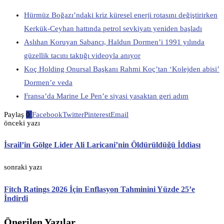
Hürmüz Boğazı’ndaki kriz küresel enerji rotasını değiştirirken
Kerkük-Ceyhan hattında petrol sevkiyatı yeniden başladı
Aslıhan Koruyan Sabancı, Haldun Dormen’i 1991 yılında
güzellik tacını taktığı videoyla anıyor
Koç Holding Onursal Başkanı Rahmi Koç’tan ‘Kolejden abisi’
Dormen’e veda
Fransa’da Marine Le Pen’e siyasi yasaktan geri adım
Paylaş
0
Facebook
Twitter
Pinterest
Email
önceki yazı
İsrail’in Gölge Lider Ali Laricani’nin Öldürüldüğü İddiası
sonraki yazı
Fitch Ratings 2026 İçin Enflasyon Tahminini Yüzde 25’e
İndirdi
Önerilen Yazılar