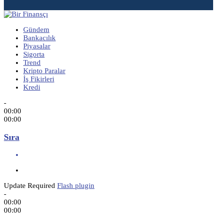
Gündem
Bankacılık
Piyasalar
Sigorta
Trend
Kripto Paralar
İş Fikirleri
Kredi
-
00:00
00:00
Sıra
Update Required
Flash plugin
-
00:00
00:00