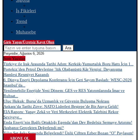
Sigorta
İş Fikirleri
Trend
Muhasebe
Giriş Yapın/Ücretsiz Kayıt Olun
Ara
Perşembe, Ağustos 6, 2026
Son Yazılar
Türkiye ile Irak Arasında Tarihi Adım: Kerkük-Yumurtalık Boru Hattı İçin 1...
Portekiz’den Petrol Devlerine ’lük Olağanüstü Kâr Vergisi: Dayanışma
Hamlesi Resmiyet Kazandı
6. Dünya Enerji Depolama Konferansı İçin Geri Sayım Başladı: WESC-2026
İstanbul’da...
Yenilenebilir Enerjide Yeni Dönem: GES ve RES Yatırımlarında İmar ve
Ruhsat...
Uluç Hukuk: Bursa’da Uzmanlık ve Güvenin Buluşma Noktası
Ankara’da Tarihi Zirve: NATO Liderleri Beştepe’de Bir Araya Geldi!
EIA Raporu: Yapay Zekâ ve Veri Merkezleri Elektrik Talebini Rekor
Seviyeye...
Enda Enerji’nin Bağlı Ortaklığı Egenda’dan Dev Bedelsiz Sermaye Artırımı!
Arabanız Gerçekten Değerlendi mi?
Yılın Set Aşkı Sonunda Belgelendi! Ünlü Çiftten Ezber Bozan “O” Paylaşım!
ABONE OL