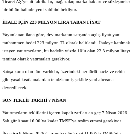
Ticaret AŞ’ye ait fabrikalar, mağazalar, marka hakları ve sözleşmeler
bir bütün halinde yeni sahibini bekliyor.
İHALE İÇİN 223 MİLYON LİRA TABAN FİYAT
Yayımlanan ilana göre, dev markanın satışında açılış fiyatı yani
muhammen bedel 223 milyon TL olarak belirlendi. İhaleye katılmak
isteyen yatırımcıların, bu bedelin yüzde 10’u olan 22,3 milyon lirayı
teminat olarak yatırmaları gerekiyor.
Satışa konu olan tüm varlıklar, üzerindeki her türlü haciz ve rehin
gibi yasal kısıtlamalardan temizlenmiş şekilde yeni alıcısına
devredilecek.
SON TEKLİF TARİHİ 7 NİSAN
Yatırımcıların tekliflerini içeren kapalı zarfları en geç 7 Nisan 2026
Salı günü saat 16.00’ya kadar TMSF’ye teslim etmesi gerekiyor.
İhale ise 8 Nisan 2026 Çarşamba günü saat 11.00’de TMSF’nin