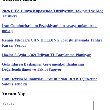
2026 FIFA Dünya Kupası’nda Türkiye’nin Rakipleri ve Maç
Tarihleri
İran Cumhurbaşkanı Pezeşkiyan’dan savaşı sonlandırma
mesajı
Kenan Tekdağ’a CAN HOLDİNG Soruşturmasında Tahliye
Kararı Verildi
Hazine 3 Ayda 1,369 Trilyon TL Borçlanma Planlıyor
Gelir İdaresi Başkanlığı, Gayrimenkul İlanlarının
Değerlendirilmesi ve Takibi Yapıyor
İran Devrim Muhafızları Ordusu’ndan 18 ABD Şirketine
Saldırı Tehdidi
Yorum Yap