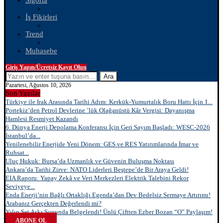
Sigorta
İş Fikirleri
Trend
Muhasebe
Giriş Yapın/Ücretsiz Kayıt Olun
Ara
Pazartesi, Ağustos 10, 2026
Son Yazılar
Türkiye ile Irak Arasında Tarihi Adım: Kerkük-Yumurtalık Boru Hattı İçin 1...
Portekiz’den Petrol Devlerine ’lük Olağanüstü Kâr Vergisi: Dayanışma
Hamlesi Resmiyet Kazandı
6. Dünya Enerji Depolama Konferansı İçin Geri Sayım Başladı: WESC-2026
İstanbul’da...
Yenilenebilir Enerjide Yeni Dönem: GES ve RES Yatırımlarında İmar ve
Ruhsat...
Uluç Hukuk: Bursa’da Uzmanlık ve Güvenin Buluşma Noktası
Ankara’da Tarihi Zirve: NATO Liderleri Beştepe’de Bir Araya Geldi!
EIA Raporu: Yapay Zekâ ve Veri Merkezleri Elektrik Talebini Rekor
Seviyeye...
Enda Enerji’nin Bağlı Ortaklığı Egenda’dan Dev Bedelsiz Sermaye Artırımı!
Arabanız Gerçekten Değerlendi mi?
Yılın Set Aşkı Sonunda Belgelendi! Ünlü Çiftten Ezber Bozan “O” Paylaşım!
ABONE OL