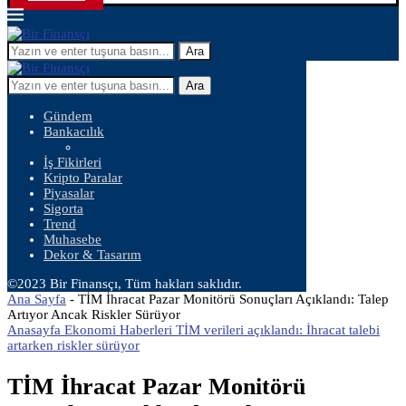
Ara
Ara
Gündem
Bankacılık
İş Fikirleri
Kripto Paralar
Piyasalar
Sigorta
Trend
Muhasebe
Dekor & Tasarım
©2023 Bir Finansçı, Tüm hakları saklıdır.
Ana Sayfa
-
TİM İhracat Pazar Monitörü Sonuçları Açıklandı: Talep
Artıyor Ancak Riskler Sürüyor
Anasayfa Ekonomi Haberleri TİM verileri açıklandı: İhracat talebi
artarken riskler sürüyor
TİM İhracat Pazar Monitörü