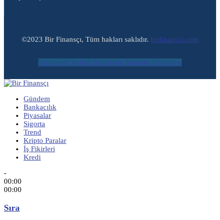
©2023 Bir Finansçı, Tüm hakları saklıdır.
birfinansci.com
Facebook
Twitter
Instagram
Youtube
Envelope
Gündem
Bankacılık
Piyasalar
Sigorta
Trend
Kripto Paralar
İş Fikirleri
Kredi
-
00:00
00:00
Sıra