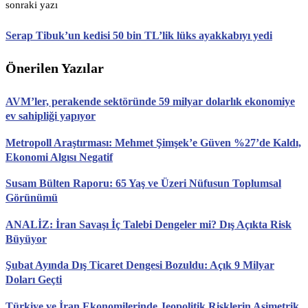
sonraki yazı
Serap Tibuk’un kedisi 50 bin TL’lik lüks ayakkabıyı yedi
Önerilen Yazılar
AVM’ler, perakende sektöründe 59 milyar dolarlık ekonomiye
ev sahipliği yapıyor
Metropoll Araştırması: Mehmet Şimşek’e Güven %27’de Kaldı,
Ekonomi Algısı Negatif
Susam Bülten Raporu: 65 Yaş ve Üzeri Nüfusun Toplumsal
Görünümü
ANALİZ: İran Savaşı İç Talebi Dengeler mi? Dış Açıkta Risk
Büyüyor
Şubat Ayında Dış Ticaret Dengesi Bozuldu: Açık 9 Milyar
Doları Geçti
Türkiye ve İran Ekonomilerinde Jeopolitik Risklerin Asimetrik