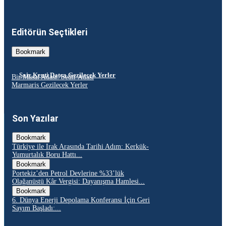
Editörün Seçtikleri
Bookmark
Şair Kenti Datça Gezilecek Yerler
Bir Masal Adası: Sedir Adası
Marmaris Gezilecek Yerler
Son Yazılar
Bookmark
Türkiye ile Irak Arasında Tarihi Adım: Kerkük-
Yumurtalık Boru Hattı...
Bookmark
Portekiz’den Petrol Devlerine %33’lük
Olağanüstü Kâr Vergisi: Dayanışma Hamlesi...
Bookmark
6. Dünya Enerji Depolama Konferansı İçin Geri
Sayım Başladı:...