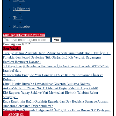
Sigorta
İş Fikirleri
Trend
Muhasebe
Giriş Yapın/Ücretsiz Kayıt Olun
Ara
Pazar, Ağustos 9, 2026
Son Yazılar
Türkiye ile Irak Arasında Tarihi Adım: Kerkük-Yumurtalık Boru Hattı İçin 1...
Portekiz’den Petrol Devlerine ’lük Olağanüstü Kâr Vergisi: Dayanışma
Hamlesi Resmiyet Kazandı
6. Dünya Enerji Depolama Konferansı İçin Geri Sayım Başladı: WESC-2026
İstanbul’da...
Yenilenebilir Enerjide Yeni Dönem: GES ve RES Yatırımlarında İmar ve
Ruhsat...
Uluç Hukuk: Bursa’da Uzmanlık ve Güvenin Buluşma Noktası
Ankara’da Tarihi Zirve: NATO Liderleri Beştepe’de Bir Araya Geldi!
EIA Raporu: Yapay Zekâ ve Veri Merkezleri Elektrik Talebini Rekor
Seviyeye...
Enda Enerji’nin Bağlı Ortaklığı Egenda’dan Dev Bedelsiz Sermaye Artırımı!
Arabanız Gerçekten Değerlendi mi?
Yılın Set Aşkı Sonunda Belgelendi! Ünlü Çiftten Ezber Bozan “O” Paylaşım!
ABONE OL