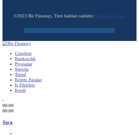
©2023 Bir Finansçı, Tüm hakları saklıdır.
birfinansci.com
Facebook
Twitter
Instagram
Youtube
Envelope
Gündem
Bankacılık
Piyasalar
Sigorta
Trend
Kripto Paralar
İş Fikirleri
Kredi
-
00:00
00:00
Sıra