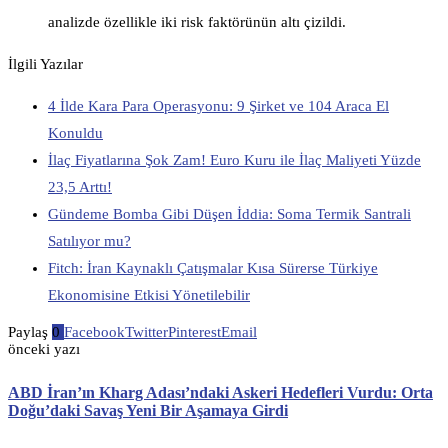
analizde özellikle iki risk faktörünün altı çizildi.
İlgili Yazılar
4 İlde Kara Para Operasyonu: 9 Şirket ve 104 Araca El
Konuldu
İlaç Fiyatlarına Şok Zam! Euro Kuru ile İlaç Maliyeti Yüzde
23,5 Arttı!
Gündeme Bomba Gibi Düşen İddia: Soma Termik Santrali
Satılıyor mu?
Fitch: İran Kaynaklı Çatışmalar Kısa Sürerse Türkiye
Ekonomisine Etkisi Yönetilebilir
Paylaş
0
Facebook
Twitter
Pinterest
Email
önceki yazı
ABD İran’ın Kharg Adası’ndaki Askeri Hedefleri Vurdu: Orta
Doğu’daki Savaş Yeni Bir Aşamaya Girdi