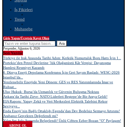
Sigorta
İş Fikirleri
Trend
Muhasebe
Giriş Yapın/Ücretsiz Kayıt Olun
Ara
Perşembe, Ağustos 6, 2026
Son Yazılar
Türkiye ile Irak Arasında Tarihi Adım: Kerkük-Yumurtalık Boru Hattı İçin 1...
Portekiz’den Petrol Devlerine ’lük Olağanüstü Kâr Vergisi: Dayanışma
Hamlesi Resmiyet Kazandı
6. Dünya Enerji Depolama Konferansı İçin Geri Sayım Başladı: WESC-2026
İstanbul’da...
Yenilenebilir Enerjide Yeni Dönem: GES ve RES Yatırımlarında İmar ve
Ruhsat...
Uluç Hukuk: Bursa’da Uzmanlık ve Güvenin Buluşma Noktası
Ankara’da Tarihi Zirve: NATO Liderleri Beştepe’de Bir Araya Geldi!
EIA Raporu: Yapay Zekâ ve Veri Merkezleri Elektrik Talebini Rekor
Seviyeye...
Enda Enerji’nin Bağlı Ortaklığı Egenda’dan Dev Bedelsiz Sermaye Artırımı!
Arabanız Gerçekten Değerlendi mi?
Yılın Set Aşkı Sonunda Belgelendi! Ünlü Çiftten Ezber Bozan “O” Paylaşım!
ABONE OL