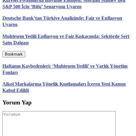
Küresel Piyasalarda Büyüme Endişesi: Morgan Stanley’den
S&P 500 İçin ‘Bitiş’ Senaryosu Uyarısı
Deutsche Bank’tan Türkiye Analizinde: Faiz ve Enflasyon
Uyarısı
Muhteşem Yedili Enflasyon ve Faiz Kıskacında: Sektörde Sert
Satış Dalgası
Bookmark
Haftanın Kaybedenleri: ‘Muhteşem Yedili’ ve Varlık Yönetim
Fonları
Alkol Markalarına Yönelik Kısıtlamaları İçeren Yeni Kanun
Kabul Edildi
Yorum Yap