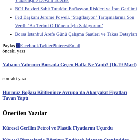
Yükselişine Devam Edecek
BOJ Faizleri Sabit Tutuldu: Enflasyon Riskleri ve İran Gerilimi
Fed Başkanı Jerome Powell, ‘Stagflasyon’ Tartışmalarına Son
Verdi: ‘Bu Terimi O Dönem İçin Saklıyorum’
Borsa İstanbul Arefe Günü Çalışma Saatleri ve Takas Detayları
Paylaş
0
Facebook
Twitter
Pinterest
Email
önceki yazı
Yabancı Yatırımcı Borsada Geçen Hafta Ne Yaptı? (16-19 Mart)
sonraki yazı
Hürmüz Boğazı Kilitlenince Avrupa’da Akaryakıt Fiyatları
Tavan Yaptı
Önerilen Yazılar
Küresel Gerilim Petrol ve Plastik Fiyatlarını Uçurdu