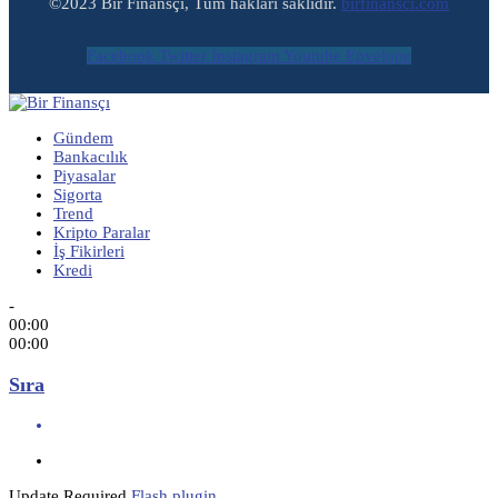
©2023 Bir Finansçı, Tüm hakları saklıdır.
birfinansci.com
Facebook
Twitter
Instagram
Youtube
Envelope
Gündem
Bankacılık
Piyasalar
Sigorta
Trend
Kripto Paralar
İş Fikirleri
Kredi
-
00:00
00:00
Sıra
Update Required
Flash plugin