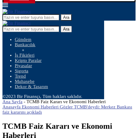
Ara
Ara
Gündem
Bankacılık
İş Fikirleri
Kripto Paralar
Piyasalar
Sigorta
Trend
Muhasebe
Dekor & Tasarım
©2023 Bir Finansçı, Tüm hakları saklıdır.
Ana Sayfa
-
TCMB Faiz Kararı ve Ekonomi Haberleri
Anasayfa Ekonomi Haberleri Gözler TCMB'deydi: Merkez Bankası
faiz kararını açıkladı
TCMB Faiz Kararı ve Ekonomi
Haberleri