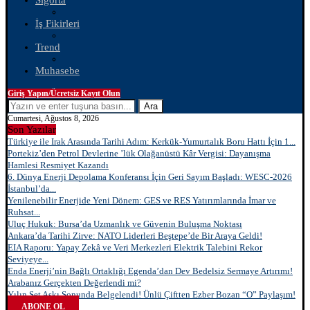
Sigorta
İş Fikirleri
Trend
Muhasebe
Giriş Yapın/Ücretsiz Kayıt Olun
Ara
Cumartesi, Ağustos 8, 2026
Son Yazılar
Türkiye ile Irak Arasında Tarihi Adım: Kerkük-Yumurtalık Boru Hattı İçin 1...
Portekiz’den Petrol Devlerine ’lük Olağanüstü Kâr Vergisi: Dayanışma
Hamlesi Resmiyet Kazandı
6. Dünya Enerji Depolama Konferansı İçin Geri Sayım Başladı: WESC-2026
İstanbul’da...
Yenilenebilir Enerjide Yeni Dönem: GES ve RES Yatırımlarında İmar ve
Ruhsat...
Uluç Hukuk: Bursa’da Uzmanlık ve Güvenin Buluşma Noktası
Ankara’da Tarihi Zirve: NATO Liderleri Beştepe’de Bir Araya Geldi!
EIA Raporu: Yapay Zekâ ve Veri Merkezleri Elektrik Talebini Rekor
Seviyeye...
Enda Enerji’nin Bağlı Ortaklığı Egenda’dan Dev Bedelsiz Sermaye Artırımı!
Arabanız Gerçekten Değerlendi mi?
Yılın Set Aşkı Sonunda Belgelendi! Ünlü Çiftten Ezber Bozan “O” Paylaşım!
ABONE OL