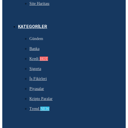
Site Haritası
KATEGORILER
Gündem
Banka
Kredi
HOT
Sigorta
İş Fikirleri
Piyasalar
Kripto Paralar
Trend
NEW