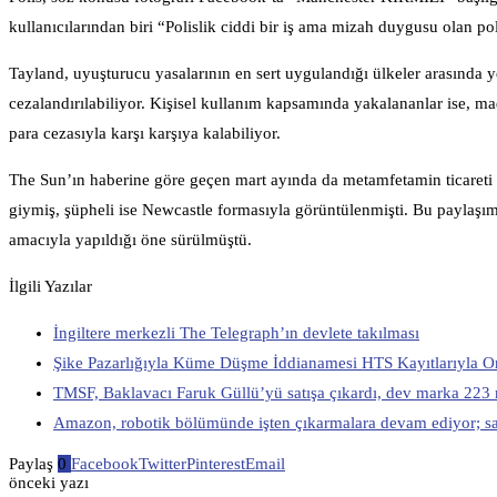
kullanıcılarından biri “Polislik ciddi bir iş ama mizah duygusu olan p
Tayland, uyuşturucu yasalarının en sert uygulandığı ülkeler arasında y
cezalandırılabiliyor. Kişisel kullanım kapsamında yakalananlar ise, ma
para cezasıyla karşı karşıya kalabiliyor.
The Sun’ın haberine göre geçen mart ayında da metamfetamin ticareti 
giymiş, şüpheli ise Newcastle formasıyla görüntülenmişti. Bu paylaş
amacıyla yapıldığı öne sürülmüştü.
İlgili Yazılar
İngiltere merkezli The Telegraph’ın devlete takılması
Şike Pazarlığıyla Küme Düşme İddianamesi HTS Kayıtlarıyla Or
TMSF, Baklavacı Faruk Güllü’yü satışa çıkardı, dev marka 223 
Amazon, robotik bölümünde işten çıkarmalara devam ediyor; sayı
Paylaş
0
Facebook
Twitter
Pinterest
Email
önceki yazı