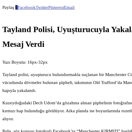
Paylaş
0
Facebook
Twitter
Pinterest
Email
Tayland Polisi, Uyuşturucuyla Yakal
Mesaj Verdi
Yazı Boyutu: 16px-32px
Tayland polisi, uyuşturucu bulundurmakla suçlanan bir Manchester City 
vücudunda dövmeler bulunan şüpheli, takımının Old Trafford’da Manc
hapıyla yakalandı.
Kuzeydoğudaki Dech Udom’da gözaltına alınan şüphelinin fotoğrafınd
kırmızı hap bulunduğu görülüyor. Arka planda ise boyunlarında rozetl
alıyor.
Polis, söz konusu fotoğrafı Facebook’ta “Manchester KIRMIZI” başlığı