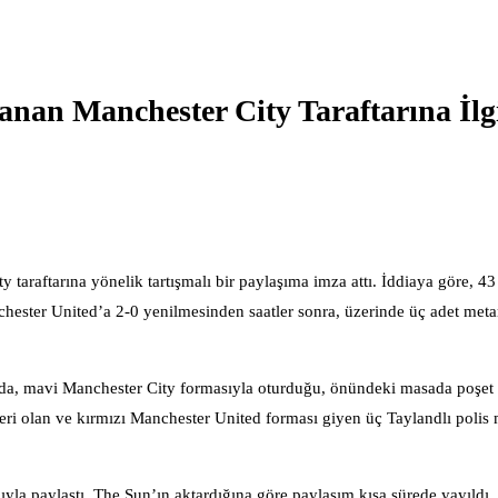
anan Manchester City Taraftarına İlg
taraftarına yönelik tartışmalı bir paylaşıma imza attı. İddiaya göre, 43
hester United’a 2-0 yenilmesinden saatler sonra, üzerinde üç adet met
a, mavi Manchester City formasıyla oturduğu, önündeki masada poşet 
eri olan ve kırmızı Manchester United forması giyen üç Taylandlı poli
yla paylaştı. The Sun’ın aktardığına göre paylaşım kısa sürede yayıldı