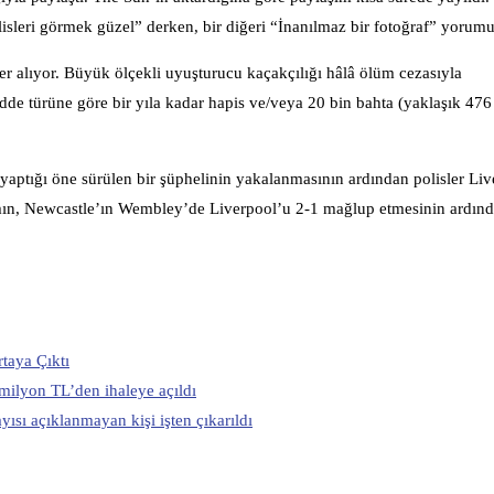
olisleri görmek güzel” derken, bir diğeri “İnanılmaz bir fotoğraf” yorum
er alıyor. Büyük ölçekli uyuşturucu kaçakçılığı hâlâ ölüm cezasıyla
dde türüne göre bir yıla kadar hapis ve/veya 20 bin bahta (yaklaşık 476 
yaptığı öne sürülen bir şüphelinin yakalanmasının ardından polisler Liv
ımın, Newcastle’ın Wembley’de Liverpool’u 2-1 mağlup etmesinin ardın
taya Çıktı
milyon TL’den ihaleye açıldı
sı açıklanmayan kişi işten çıkarıldı