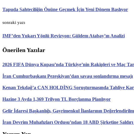
Tapuda Sahteciliğin Önüne Geçmek İçin Yeni Dönem Başlıyor
sonraki yazı
IMF’den Yukarı Yönlü Revizyon: Güldem Atabay’ın Analizi
Önerilen Yazılar
2026 FIFA Dünya Kupası’nda Türkiye’nin Rakipleri ve Maç Tari
İran Cumhurbaşkanı Pezeşkiyan’dan savaşı sonlandırma mesajı
Kenan Tekdağ’a CAN HOLDİNG Soruşturmasında Tahliye Karar
Hazine 3 Ayda 1,369 Trilyon TL Borçlanma Planlıyor
Gelir İdaresi Başkanlığı, Gayrimenkul İlanlarının Değerlendirilm
İran Devrim Muhafızları Ordusu’ndan 18 ABD Şirketine Saldırı
Yorum Yap