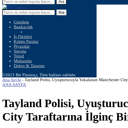
Ara
Ara
Gündem
Bankacılık
İş Fikirleri
Kripto Paralar
Piyasalar
Sigorta
Trend
Muhasebe
Dekor & Tasarım
©2023 Bir Finansçı, Tüm hakları saklıdır.
Ana Sayfa
-
Tayland Polisi, Uyuşturucuyla Yakalanan Manchester City 
ANA SAYFA
Tayland Polisi, Uyuştur
City Taraftarına İlginç B