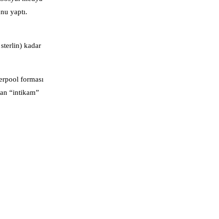
unu yaptı.
sterlin) kadar
erpool forması
dan “intikam”