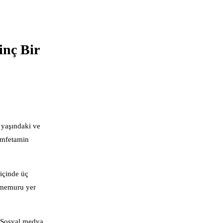
inç Bir
 yaşındaki ve
amfetamin
içinde üç
s memuru yer
. Sosyal medya