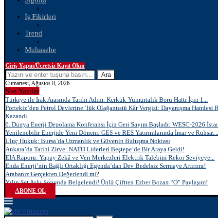
Sigorta
İş Fikirleri
Trend
Muhasebe
Giriş Yapın/Ücretsiz Kayıt Olun
Ara
Cumartesi, Ağustos 8, 2026
Son Yazılar
Türkiye ile Irak Arasında Tarihi Adım: Kerkük-Yumurtalık Boru Hattı İçin 1...
Portekiz’den Petrol Devlerine ’lük Olağanüstü Kâr Vergisi: Dayanışma Hamlesi 
Kazandı
6. Dünya Enerji Depolama Konferansı İçin Geri Sayım Başladı: WESC-2026 İstan
Yenilenebilir Enerjide Yeni Dönem: GES ve RES Yatırımlarında İmar ve Ruhsat..
Uluç Hukuk: Bursa’da Uzmanlık ve Güvenin Buluşma Noktası
Ankara’da Tarihi Zirve: NATO Liderleri Beştepe’de Bir Araya Geldi!
EIA Raporu: Yapay Zekâ ve Veri Merkezleri Elektrik Talebini Rekor Seviyeye...
Enda Enerji’nin Bağlı Ortaklığı Egenda’dan Dev Bedelsiz Sermaye Artırımı!
Arabanız Gerçekten Değerlendi mi?
Yılın Set Aşkı Sonunda Belgelendi! Ünlü Çiftten Ezber Bozan “O” Paylaşım!
ABONE OL