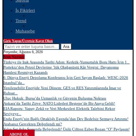
Sigorta
İş Fikirleri
Trend
Muhasebe
Giriş Yapın/Ücretsiz Kayıt Olun
Ara
Perşembe, Ağustos 6, 2026
Son Yazılar
Türkiye ile Irak Arasında Tarihi Adım: Kerkük-Yumurtalık Boru Hattı İçin 1...
Portekiz’den Petrol Devlerine ’lük Olağanüstü Kâr Vergisi: Dayanışma
Hamlesi Resmiyet Kazandı
6. Dünya Enerji Depolama Konferansı İçin Geri Sayım Başladı: WESC-2026
İstanbul’da...
Yenilenebilir Enerjide Yeni Dönem: GES ve RES Yatırımlarında İmar ve
Ruhsat...
Uluç Hukuk: Bursa’da Uzmanlık ve Güvenin Buluşma Noktası
Ankara’da Tarihi Zirve: NATO Liderleri Beştepe’de Bir Araya Geldi!
EIA Raporu: Yapay Zekâ ve Veri Merkezleri Elektrik Talebini Rekor
Seviyeye...
Enda Enerji’nin Bağlı Ortaklığı Egenda’dan Dev Bedelsiz Sermaye Artırımı!
Arabanız Gerçekten Değerlendi mi?
Yılın Set Aşkı Sonunda Belgelendi! Ünlü Çiftten Ezber Bozan “O” Paylaşım!
ABONE OL