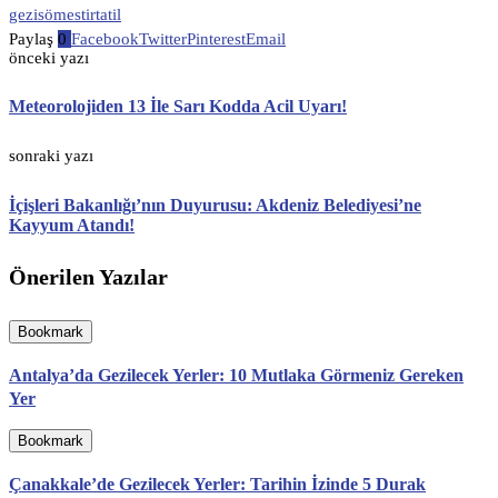
gezi
sömestir
tatil
Paylaş
0
Facebook
Twitter
Pinterest
Email
önceki yazı
Meteorolojiden 13 İle Sarı Kodda Acil Uyarı!
sonraki yazı
İçişleri Bakanlığı’nın Duyurusu: Akdeniz Belediyesi’ne
Kayyum Atandı!
Önerilen Yazılar
Bookmark
Antalya’da Gezilecek Yerler: 10 Mutlaka Görmeniz Gereken
Yer
Bookmark
Çanakkale’de Gezilecek Yerler: Tarihin İzinde 5 Durak