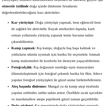
sömestir tatilinde
doğa içinde dinlenme fırsatlarını
değerlendirebileceğiniz bazı aktiviteler:
Kar yürüyüşü:
Doğa yürüyüşü yapmak, hem eğlenceli hem
de sağlıklı bir aktivitidir. Kayak merkezleri dışında, karlı
orman yollarında yürüyüş yaparak temiz havanın tadını
çıkarabilirsiniz.
Kamp yapmak:
Kış kampı, doğayla baş başa kalmak ve
yıldızların altında uyumak için harika bir seçenektir. Isıtmalı
kamp malzemeleri ile konforlu bir deneyim yaşayabilirsiniz.
Fotoğrafçılık:
Kış doğasının sunduğu eşsiz manzaraları
ölümsüzleştirmek için fotoğraf çekmek harika bir fikir. Ailece
yapılan fotoğraf yürüyüşleri ile güzel anılar biriktirebilirsiniz.
Ateş başında dinlenme:
Mangal ya da kamp ateşi etrafında
yapılan sohbetler, tatilin tadını artırır. Özellikle sıcak içecekler
ve marshmallow ateşte pişirilerek güzel zaman geçirilebilir.
Doğa gözlemi:
Kış mevsiminde doğa yürüyüşleri sırasında