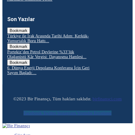
Son Yazılar
Bookmark
Türkiye ile Irak Arasında Tarihi Adım: Kerkük-
Yumurtalık Boru Hattı...
Bookmark
Portekiz’den Petrol Devlerine %33’lük
Olağanüstü Kâr Vergisi: Dayanışma Hamlesi...
Bookmark
6. Dünya Enerji Depolama Konferansı İçin Geri
Sayım Başladı:...
©2023 Bir Finansçı, Tüm hakları saklıdır.
birfinansci.com
Facebook
Twitter
Instagram
Youtube
Envelope