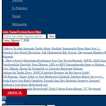
Sigorta
İş Fikirleri
Trend
Muhasebe
Giriş Yapın/Ücretsiz Kayıt Olun
Ara
Cuma, Ağustos 7, 2026
Son Yazılar
Türkiye ile Irak Arasında Tarihi Adım: Kerkük-Yumurtalık Boru Hattı İçin 1...
Portekiz’den Petrol Devlerine ’lük Olağanüstü Kâr Vergisi: Dayanışma Hamlesi 
Kazandı
6. Dünya Enerji Depolama Konferansı İçin Geri Sayım Başladı: WESC-2026 İstan
Yenilenebilir Enerjide Yeni Dönem: GES ve RES Yatırımlarında İmar ve Ruhsat..
Uluç Hukuk: Bursa’da Uzmanlık ve Güvenin Buluşma Noktası
Ankara’da Tarihi Zirve: NATO Liderleri Beştepe’de Bir Araya Geldi!
EIA Raporu: Yapay Zekâ ve Veri Merkezleri Elektrik Talebini Rekor Seviyeye...
Enda Enerji’nin Bağlı Ortaklığı Egenda’dan Dev Bedelsiz Sermaye Artırımı!
Arabanız Gerçekten Değerlendi mi?
Yılın Set Aşkı Sonunda Belgelendi! Ünlü Çiftten Ezber Bozan “O” Paylaşım!
ABONE OL