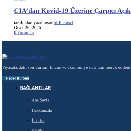
CIA’dan Kovid-19 Üzerine Çarpıcı Açı
tarafından yazılmıştır
birfinansci
Ocak 26, 2025
0 Yorumlar
Piyasalardaki son durum, finans ve ekonomiye dair tüm merak edilenl
Haber Bülteni
BAĞLANTILAR
Ana Sayfa
Hakkımızda
İletişim
Gizlilik