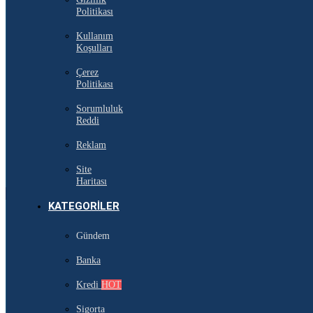
Politikası
Kullanım
Koşulları
Çerez
Politikası
Sorumluluk
Reddi
Reklam
Site
Haritası
KATEGORILER
Gündem
Banka
Kredi
HOT
Sigorta