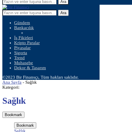
Ara
Ara
Gündem
Bankacılık
İş Fikirleri
Kripto Paralar
Piyasalar
Sigorta
Trend
Muhasebe
Dekor & Tasarım
©2023 Bir Finansçı, Tüm hakları saklıdır.
Ana Sayfa
-
Sağlık
Kategori:
Sağlık
Bookmark
Bookmark
Sağlık