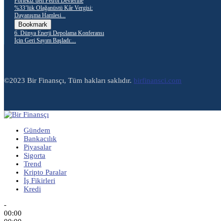
Portekiz’den Petrol Devlerine
%33’lük Olağanüstü Kâr Vergisi:
Dayanışma Hamlesi...
Bookmark
6. Dünya Enerji Depolama Konferansı
İçin Geri Sayım Başladı:...
©2023 Bir Finansçı, Tüm hakları saklıdır.
birfinansci.com
Gündem
Bankacılık
Piyasalar
Sigorta
Trend
Kripto Paralar
İş Fikirleri
Kredi
-
00:00