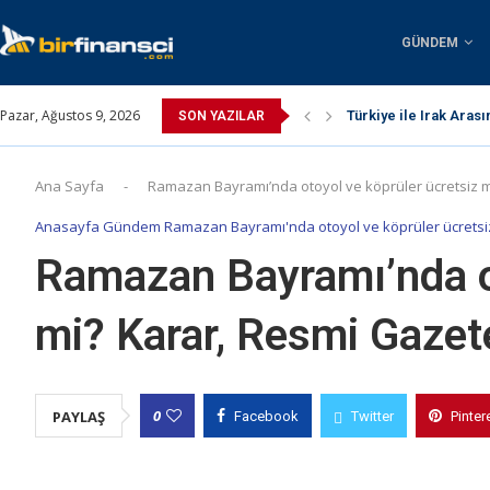
GÜNDEM
Pazar, Ağustos 9, 2026
Türkiye ile Irak Arası
SON YAZILAR
Ana Sayfa
-
Ramazan Bayramı’nda otoyol ve köprüler ücretsiz m
Anasayfa Gündem Ramazan Bayramı'nda otoyol ve köprüler ücretsiz
Ramazan Bayramı’nda ot
mi? Karar, Resmi Gazet
0
PAYLAŞ
Facebook
Twitter
Pinter