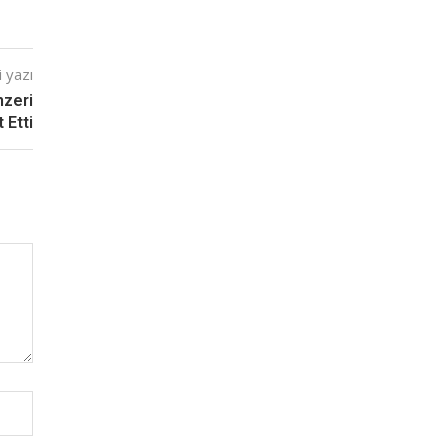
 yazı
nzeri
 Etti