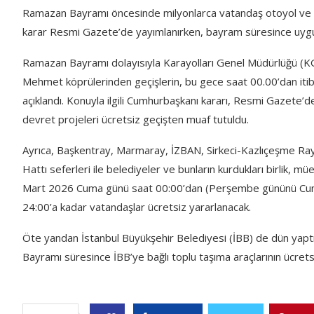
Ramazan Bayramı öncesinde milyonlarca vatandaş otoyol ve köpr
karar Resmi Gazete’de yayımlanırken, bayram süresince uygu
Ramazan Bayramı dolayısıyla Karayolları Genel Müdürlüğü (KG
Mehmet köprülerinden geçişlerin, bu gece saat 00.00’dan iti
açıklandı. Konuyla ilgili Cumhurbaşkanı kararı, Resmi Gazete
devret projeleri ücretsiz geçişten muaf tutuldu.
Ayrıca, Başkentray, Marmaray, İZBAN, Sirkeci-Kazlıçeşme Ra
Hattı seferleri ile belediyeler ve bunların kurdukları birlik,
Mart 2026 Cuma günü saat 00:00’dan (Perşembe gününü Cum
24:00’a kadar vatandaşlar ücretsiz yararlanacak.
Öte yandan İstanbul Büyükşehir Belediyesi (İBB) de dün yapt
Bayramı süresince İBB’ye bağlı toplu taşıma araçlarının ücrets