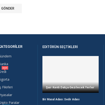
KATEGORILER
EDITÖRÜN SEÇTIKLERI
Gündem
Banka
HOT
Kredi
Sigorta
ş Fikirleri
Şair Kenti Datça Gezilecek Yerler
Piyasalar
Bir Masal Adası: Sedir Adası
Kripto Paralar