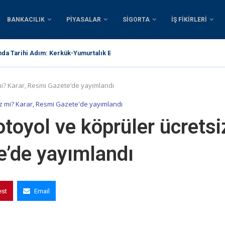
BANKACILIK
PIYASALAR
SIGORTA
İŞ FIKIRLERI
nda Tarihi Adım: Kerkük-Yumurtalık Boru Hattı İçin 1...
i? Karar, Resmi Gazete’de yayımlandı
 mi? Karar, Resmi Gazete'de yayımlandı
oyol ve köprüler ücretsi
e’de yayımlandı
est
Email