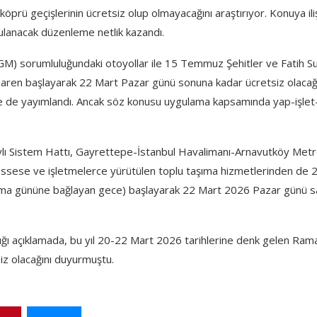
ü geçişlerinin ücretsiz olup olmayacağını araştırıyor. Konuya ili
lanacak düzenleme netlik kazandı.
M) sorumluluğundaki otoyollar ile 15 Temmuz Şehitler ve Fatih Su
baren başlayarak 22 Mart Pazar günü sonuna kadar ücretsiz olacağ
’de de yayımlandı. Ancak söz konusu uygulama kapsamında yap-işlet
ylı Sistem Hattı, Gayrettepe-İstanbul Havalimanı-Arnavutköy Met
 müessese ve işletmelerce yürütülen toplu taşıma hizmetlerinden de 
a gününe bağlayan gece) başlayarak 22 Mart 2026 Pazar günü s
ığı açıklamada, bu yıl 20-22 Mart 2026 tarihlerine denk gelen Ra
iz olacağını duyurmuştu.