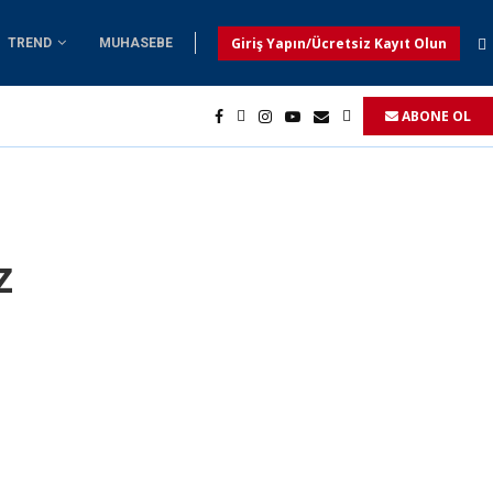
Giriş Yapın/Ücretsiz Kayıt Olun
TREND
MUHASEBE
ABONE OL
z