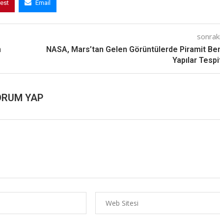
rest
Email
sonraki
n
NASA, Mars’tan Gelen Görüntülerde Piramit Be
Yapılar Tespit
ORUM YAP