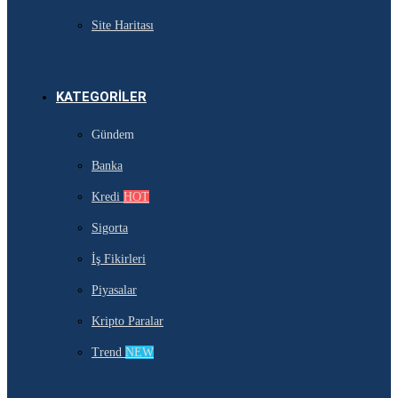
Site Haritası
KATEGORILER
Gündem
Banka
Kredi
HOT
Sigorta
İş Fikirleri
Piyasalar
Kripto Paralar
Trend
NEW