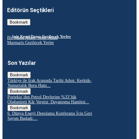
Editörün Seçtikleri
Bookmark
Şair Kenti Datça Gezilecek Yerler
Bir Masal Adası: Sedir Adası
Marmaris Gezilecek Yerler
Son Yazılar
Bookmark
Türkiye ile Irak Arasında Tarihi Adım: Kerkük-
Yumurtalık Boru Hattı...
Bookmark
Portekiz’den Petrol Devlerine %33’lük
Olağanüstü Kâr Vergisi: Dayanışma Hamlesi...
Bookmark
6. Dünya Enerji Depolama Konferansı İçin Geri
Sayım Başladı:...