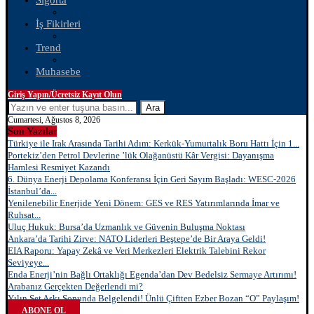
Sigorta
İş Fikirleri
Trend
Muhasebe
Giriş Yapın/Ücretsiz Kayıt Olun
Ara
Cumartesi, Ağustos 8, 2026
Son Yazılar
Türkiye ile Irak Arasında Tarihi Adım: Kerkük-Yumurtalık Boru Hattı İçin 1...
Portekiz’den Petrol Devlerine ’lük Olağanüstü Kâr Vergisi: Dayanışma
Hamlesi Resmiyet Kazandı
6. Dünya Enerji Depolama Konferansı İçin Geri Sayım Başladı: WESC-2026
İstanbul’da...
Yenilenebilir Enerjide Yeni Dönem: GES ve RES Yatırımlarında İmar ve
Ruhsat...
Uluç Hukuk: Bursa’da Uzmanlık ve Güvenin Buluşma Noktası
Ankara’da Tarihi Zirve: NATO Liderleri Beştepe’de Bir Araya Geldi!
EIA Raporu: Yapay Zekâ ve Veri Merkezleri Elektrik Talebini Rekor
Seviyeye...
Enda Enerji’nin Bağlı Ortaklığı Egenda’dan Dev Bedelsiz Sermaye Artırımı!
Arabanız Gerçekten Değerlendi mi?
Yılın Set Aşkı Sonunda Belgelendi! Ünlü Çiftten Ezber Bozan “O” Paylaşım!
ABONE OL