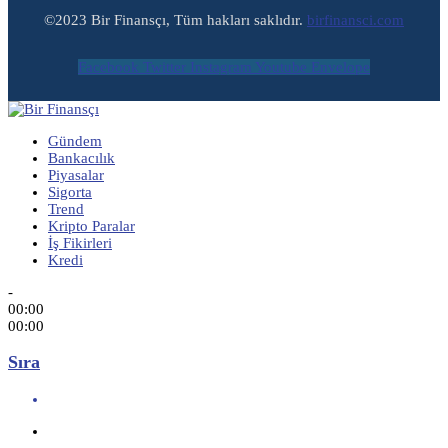
©2023 Bir Finansçı, Tüm hakları saklıdır.
birfinansci.com
Facebook
Twitter
Instagram
Youtube
Envelope
Gündem
Bankacılık
Piyasalar
Sigorta
Trend
Kripto Paralar
İş Fikirleri
Kredi
-
00:00
00:00
Sıra