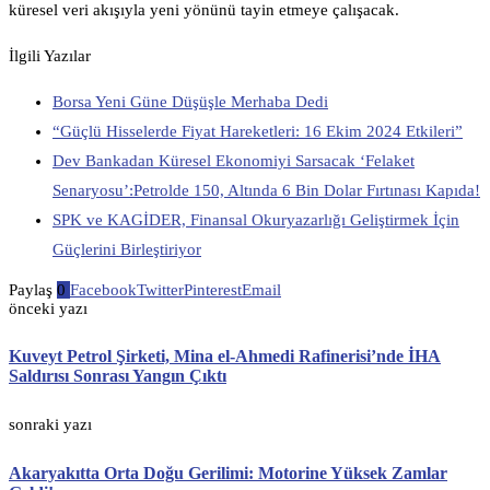
küresel veri akışıyla yeni yönünü tayin etmeye çalışacak.
İlgili Yazılar
Borsa Yeni Güne Düşüşle Merhaba Dedi
“Güçlü Hisselerde Fiyat Hareketleri: 16 Ekim 2024 Etkileri”
Dev Bankadan Küresel Ekonomiyi Sarsacak ‘Felaket
Senaryosu’:Petrolde 150, Altında 6 Bin Dolar Fırtınası Kapıda!
SPK ve KAGİDER, Finansal Okuryazarlığı Geliştirmek İçin
Güçlerini Birleştiriyor
Paylaş
0
Facebook
Twitter
Pinterest
Email
önceki yazı
Kuveyt Petrol Şirketi, Mina el-Ahmedi Rafinerisi’nde İHA
Saldırısı Sonrası Yangın Çıktı
sonraki yazı
Akaryakıtta Orta Doğu Gerilimi: Motorine Yüksek Zamlar