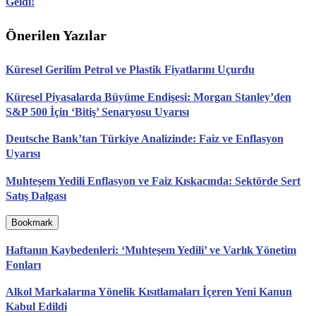
Geldi!
Önerilen Yazılar
Küresel Gerilim Petrol ve Plastik Fiyatlarını Uçurdu
Küresel Piyasalarda Büyüme Endişesi: Morgan Stanley’den
S&P 500 İçin ‘Bitiş’ Senaryosu Uyarısı
Deutsche Bank’tan Türkiye Analizinde: Faiz ve Enflasyon
Uyarısı
Muhteşem Yedili Enflasyon ve Faiz Kıskacında: Sektörde Sert
Satış Dalgası
Bookmark
Haftanın Kaybedenleri: ‘Muhteşem Yedili’ ve Varlık Yönetim
Fonları
Alkol Markalarına Yönelik Kısıtlamaları İçeren Yeni Kanun
Kabul Edildi