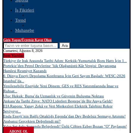
Sigorta
İş Fikirleri
Trend
Muhasebe
Giriş Yapın/Ücretsiz Kayıt Olun
Ara
Cumartesi, Ağustos 8, 2026
Son Yazılar
Türkiye ile Irak Arasında Tarihi Adım: Kerkük-Yumurtalık Boru Hattı İçin 1...
Portekiz’den Petrol Devlerine ’lük Olağanüstü Kâr Vergisi: Dayanışma
Hamlesi Resmiyet Kazandı
6. Dünya Enerji Depolama Konferansı İçin Geri Sayım Başladı: WESC-2026
İstanbul’da...
Yenilenebilir Enerjide Yeni Dönem: GES ve RES Yatırımlarında İmar ve
Ruhsat...
Uluç Hukuk: Bursa’da Uzmanlık ve Güvenin Buluşma Noktası
Ankara’da Tarihi Zirve: NATO Liderleri Beştepe’de Bir Araya Geldi!
EIA Raporu: Yapay Zekâ ve Veri Merkezleri Elektrik Talebini Rekor
Seviyeye...
Enda Enerji’nin Bağlı Ortaklığı Egenda’dan Dev Bedelsiz Sermaye Artırımı!
Arabanız Gerçekten Değerlendi mi?
Yılın Set Aşkı Sonunda Belgelendi! Ünlü Çiftten Ezber Bozan “O” Paylaşım!
ABONE OL