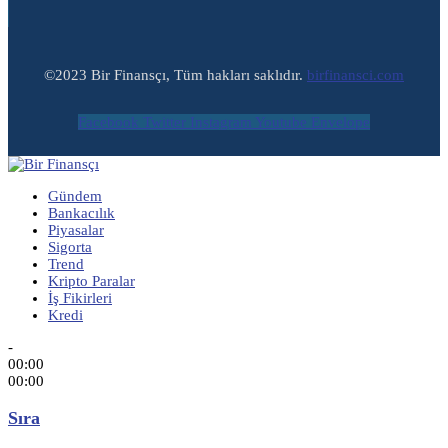
©2023 Bir Finansçı, Tüm hakları saklıdır.
birfinansci.com
Facebook
Twitter
Instagram
Youtube
Envelope
Gündem
Bankacılık
Piyasalar
Sigorta
Trend
Kripto Paralar
İş Fikirleri
Kredi
-
00:00
00:00
Sıra