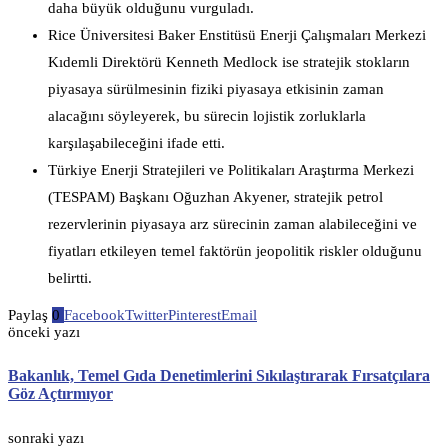
daha büyük olduğunu vurguladı.
Rice Üniversitesi Baker Enstitüsü Enerji Çalışmaları Merkezi
Kıdemli Direktörü Kenneth Medlock ise stratejik stokların
piyasaya sürülmesinin fiziki piyasaya etkisinin zaman
alacağını söyleyerek, bu sürecin lojistik zorluklarla
karşılaşabileceğini ifade etti.
Türkiye Enerji Stratejileri ve Politikaları Araştırma Merkezi
(TESPAM) Başkanı Oğuzhan Akyener, stratejik petrol
rezervlerinin piyasaya arz sürecinin zaman alabileceğini ve
fiyatları etkileyen temel faktörün jeopolitik riskler olduğunu
belirtti.
Paylaş
0
Facebook
Twitter
Pinterest
Email
önceki yazı
Bakanlık, Temel Gıda Denetimlerini Sıkılaştırarak Fırsatçılara
Göz Açtırmıyor
sonraki yazı