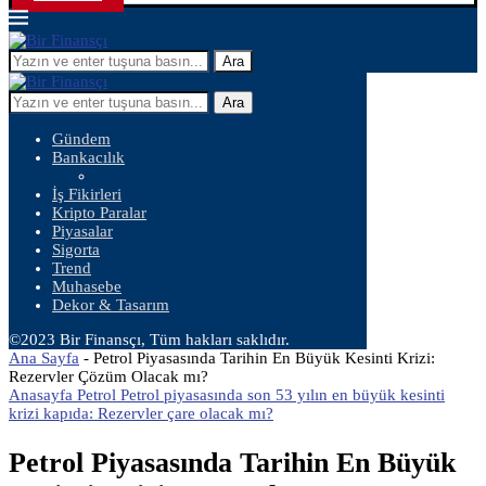
Ara
Ara
Gündem
Bankacılık
İş Fikirleri
Kripto Paralar
Piyasalar
Sigorta
Trend
Muhasebe
Dekor & Tasarım
©2023 Bir Finansçı, Tüm hakları saklıdır.
Ana Sayfa
-
Petrol Piyasasında Tarihin En Büyük Kesinti Krizi:
Rezervler Çözüm Olacak mı?
Anasayfa Petrol Petrol piyasasında son 53 yılın en büyük kesinti
krizi kapıda: Rezervler çare olacak mı?
Petrol Piyasasında Tarihin En Büyük