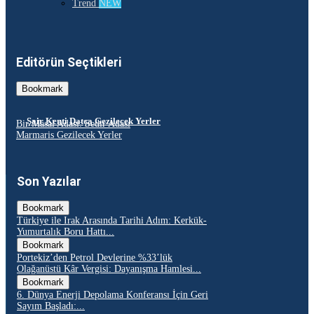
Trend
NEW
Editörün Seçtikleri
Bookmark
Şair Kenti Datça Gezilecek Yerler
Bir Masal Adası: Sedir Adası
Marmaris Gezilecek Yerler
Son Yazılar
Bookmark
Türkiye ile Irak Arasında Tarihi Adım: Kerkük-
Yumurtalık Boru Hattı...
Bookmark
Portekiz’den Petrol Devlerine %33’lük
Olağanüstü Kâr Vergisi: Dayanışma Hamlesi...
Bookmark
6. Dünya Enerji Depolama Konferansı İçin Geri
Sayım Başladı:...