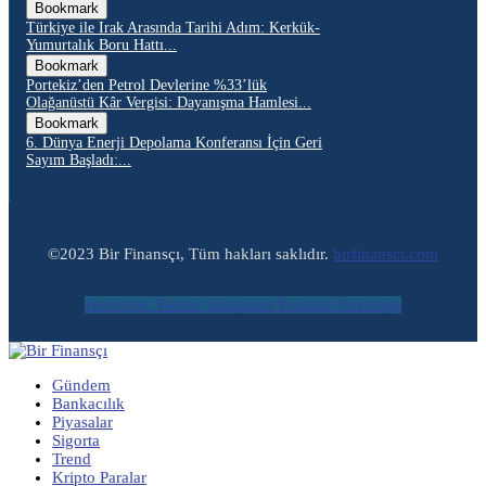
Bookmark
Türkiye ile Irak Arasında Tarihi Adım: Kerkük-
Yumurtalık Boru Hattı...
Bookmark
Portekiz’den Petrol Devlerine %33’lük
Olağanüstü Kâr Vergisi: Dayanışma Hamlesi...
Bookmark
6. Dünya Enerji Depolama Konferansı İçin Geri
Sayım Başladı:...
©2023 Bir Finansçı, Tüm hakları saklıdır.
birfinansci.com
Facebook
Twitter
Instagram
Youtube
Envelope
Gündem
Bankacılık
Piyasalar
Sigorta
Trend
Kripto Paralar