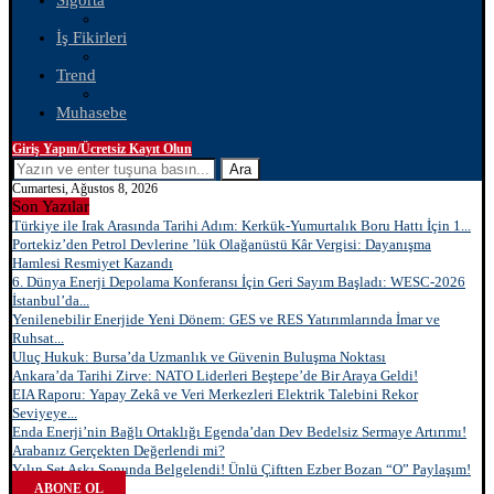
Sigorta
İş Fikirleri
Trend
Muhasebe
Giriş Yapın/Ücretsiz Kayıt Olun
Ara
Cumartesi, Ağustos 8, 2026
Son Yazılar
Türkiye ile Irak Arasında Tarihi Adım: Kerkük-Yumurtalık Boru Hattı İçin 1...
Portekiz’den Petrol Devlerine ’lük Olağanüstü Kâr Vergisi: Dayanışma
Hamlesi Resmiyet Kazandı
6. Dünya Enerji Depolama Konferansı İçin Geri Sayım Başladı: WESC-2026
İstanbul’da...
Yenilenebilir Enerjide Yeni Dönem: GES ve RES Yatırımlarında İmar ve
Ruhsat...
Uluç Hukuk: Bursa’da Uzmanlık ve Güvenin Buluşma Noktası
Ankara’da Tarihi Zirve: NATO Liderleri Beştepe’de Bir Araya Geldi!
EIA Raporu: Yapay Zekâ ve Veri Merkezleri Elektrik Talebini Rekor
Seviyeye...
Enda Enerji’nin Bağlı Ortaklığı Egenda’dan Dev Bedelsiz Sermaye Artırımı!
Arabanız Gerçekten Değerlendi mi?
Yılın Set Aşkı Sonunda Belgelendi! Ünlü Çiftten Ezber Bozan “O” Paylaşım!
ABONE OL