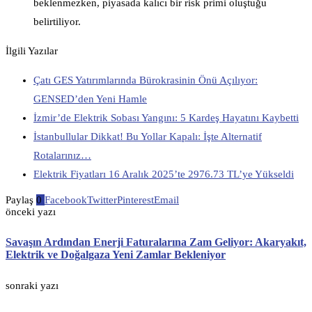
beklenmezken, piyasada kalıcı bir risk primi oluştuğu
belirtiliyor.
İlgili Yazılar
Çatı GES Yatırımlarında Bürokrasinin Önü Açılıyor:
GENSED’den Yeni Hamle
İzmir’de Elektrik Sobası Yangını: 5 Kardeş Hayatını Kaybetti
İstanbullular Dikkat! Bu Yollar Kapalı: İşte Alternatif
Rotalarınız…
Elektrik Fiyatları 16 Aralık 2025’te 2976.73 TL’ye Yükseldi
Paylaş
0
Facebook
Twitter
Pinterest
Email
önceki yazı
Savaşın Ardından Enerji Faturalarına Zam Geliyor: Akaryakıt,
Elektrik ve Doğalgaza Yeni Zamlar Bekleniyor
sonraki yazı