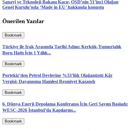
Sanayi ve Teknoloji Bakanı Kacır, OSD’nin 51’inci Olağan
Genel Kurulu’nda ‘Made in EU’ hakkında konuştu
Önerilen Yazılar
Bookmark
Türkiye ile Irak Arasında Tarihi Adım: Kerkük-Yumurtalık
Boru Hattı İçin 1 Yıllık...
Bookmark
Portekiz’den Petrol Devlerine %33’lük Olağanüstü Kâr
Vergisi: Dayanışma Hamlesi Resmiyet Kazandı
Bookmark
6. Dünya Enerji Depolama Konferansı İçin Geri Sayım Başladı:
WESC-2026 İstanbul’da Kapılarını...
Bookmark