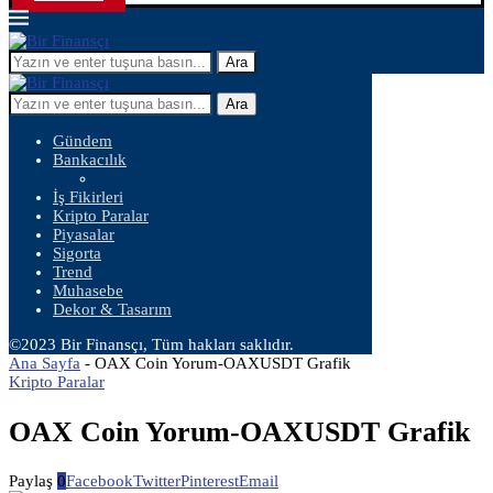
Ara
Ara
Gündem
Bankacılık
İş Fikirleri
Kripto Paralar
Piyasalar
Sigorta
Trend
Muhasebe
Dekor & Tasarım
©2023 Bir Finansçı, Tüm hakları saklıdır.
Ana Sayfa
-
OAX Coin Yorum-OAXUSDT Grafik
Kripto Paralar
OAX Coin Yorum-OAXUSDT Grafik
Paylaş
0
Facebook
Twitter
Pinterest
Email