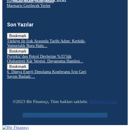
Bir Masal Adası: Sedir Adası
Marmaris Gezilecek Yerler
Son Yazılar
Bookmark
Türkiye ile Irak Arasında Tarihi Adım: Kerkük-
Yumurtalık Boru Hattı...
Bookmark
Portekiz’den Petrol Devlerine %33’lük
Olağanüstü Kâr Vergisi: Dayanışma Hamlesi...
Bookmark
6. Dünya Enerji Depolama Konferansı İçin Geri
Sayım Başladı:...
©2023 Bir Finansçı, Tüm hakları saklıdır.
birfinansci.com
Facebook
Twitter
Instagram
Youtube
Envelope