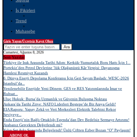
Sigorta
İş Fikirleri
Trend
Muhasebe
Giriş Yapın/Ücretsiz Kayıt Olun
Ara
Cumartesi, Ağustos 8, 2026
Son Yazılar
Türkiye ile Irak Arasında Tarihi Adım: Kerkük-Yumurtalık Boru Hattı İçin 1...
Portekiz’den Petrol Devlerine ’lük Olağanüstü Kâr Vergisi: Dayanışma
Hamlesi Resmiyet Kazandı
6. Dünya Enerji Depolama Konferansı İçin Geri Sayım Başladı: WESC-2026
İstanbul’da...
Yenilenebilir Enerjide Yeni Dönem: GES ve RES Yatırımlarında İmar ve
Ruhsat...
Uluç Hukuk: Bursa’da Uzmanlık ve Güvenin Buluşma Noktası
Ankara’da Tarihi Zirve: NATO Liderleri Beştepe’de Bir Araya Geldi!
EIA Raporu: Yapay Zekâ ve Veri Merkezleri Elektrik Talebini Rekor
Seviyeye...
Enda Enerji’nin Bağlı Ortaklığı Egenda’dan Dev Bedelsiz Sermaye Artırımı!
Arabanız Gerçekten Değerlendi mi?
Yılın Set Aşkı Sonunda Belgelendi! Ünlü Çiftten Ezber Bozan “O” Paylaşım!
ABONE OL