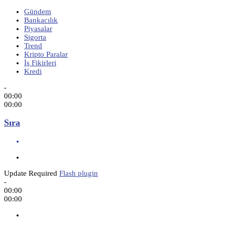
Gündem
Bankacılık
Piyasalar
Sigorta
Trend
Kripto Paralar
İş Fikirleri
Kredi
-
00:00
00:00
Sıra
Update Required
Flash plugin
-
00:00
00:00