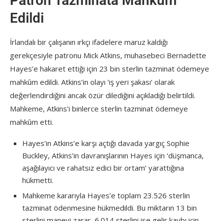
Patron Tazminata Mahkûm
Edildi
İrlandalı bir çalışanın ırkçı ifadelere maruz kaldığı
gerekçesiyle patronu Mick Atkins, muhasebeci Bernadette
Hayes’e hakaret ettiği için 23 bin sterlin tazminat ödemeye
mahkûm edildi. Atkins’in olayı ‘iş yeri şakası’ olarak
değerlendirdiğini ancak özür dilediğini açıkladığı belirtildi.
Mahkeme, Atkins’i binlerce sterlin tazminat ödemeye
mahkûm etti.
Hayes’in Atkins’e karşı açtığı davada yargıç Sophie
Buckley, Atkins’in davranışlarının Hayes için ‘düşmanca,
aşağılayıcı ve rahatsız edici bir ortam’ yarattığına
hükmetti.
Mahkeme kararıyla Hayes’e toplam 23.526 sterlin
tazminat ödenmesine hükmedildi. Bu miktarın 13 bin
sterlini manevi zarar, 6.014 sterlini ise gelir kaybı için