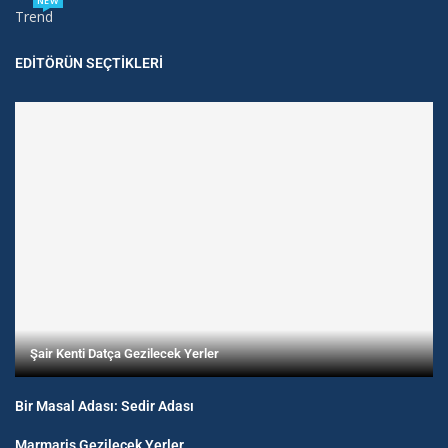
NEW
Trend
EDITÖRÜN SEÇTIKLERI
Şair Kenti Datça Gezilecek Yerler
Bir Masal Adası: Sedir Adası
Marmaris Gezilecek Yerler