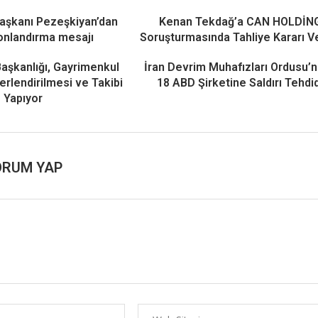
aşkanı Pezeşkiyan’dan
Kenan Tekdağ’a CAN HOLDİN
onlandırma mesajı
Soruşturmasında Tahliye Kararı Ve
Başkanlığı, Gayrimenkul
İran Devrim Muhafızları Ordusu’
ğerlendirilmesi ve Takibi
18 ABD Şirketine Saldırı Tehdid
Yapıyor
ORUM YAP