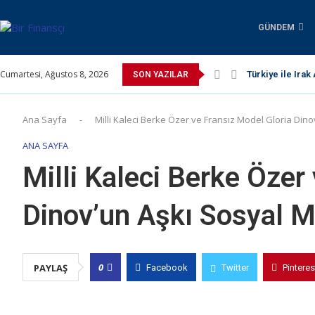
GÜNDEM
Cumartesi, Ağustos 8, 2026
Türkiye ile Irak
SON YAZILAR
Ana Sayfa
-
Milli Kaleci Berke Özer ve Fransız Model Gloria Din
ANA SAYFA
Milli Kaleci Berke Özer
Dinov’un Aşkı Sosyal M
0
PAYLAŞ
Facebook
Twitter
Pinteres