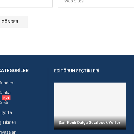
KATEGORILER
EDITÖRÜN SEÇTIKLERI
Gündem
Banka
HOT
Kredi
Sigorta
ş Fikirleri
Şair Kenti Datça Gezilecek Yerler
Piyasalar