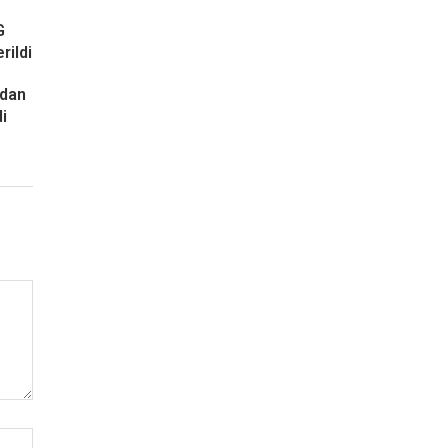
G
rildi
ndan
i