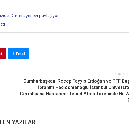
üzide Duran aynı evi paylaşıyor
ttı
st
Email
sonraki
Cumhurbaşkanı Recep Tayyip Erdoğan ve TFF Ba
İbrahim Hacıosmanoğlu İstanbul Üniversit
Cerrahpaşa Hastanesi Temel Atma Töreninde Bir 
LEN YAZILAR