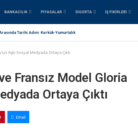
BANKACILIK
PIYASALAR
SIGORTA
İŞ FIKIRLERI
 Arasında Tarihi Adım: Kerkük-Yumurtalık Boru Hattı İçin 1...
ov’un Aşkı Sosyal Medyada Ortaya Çıktı
 ve Fransız Model Gloria
edyada Ortaya Çıktı
t
Email