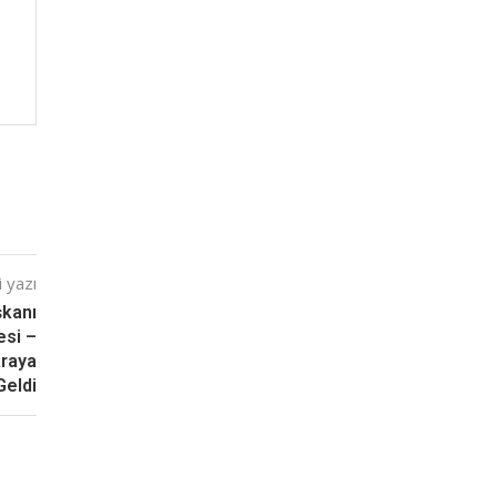
 yazı
şkanı
esi –
Araya
Geldi