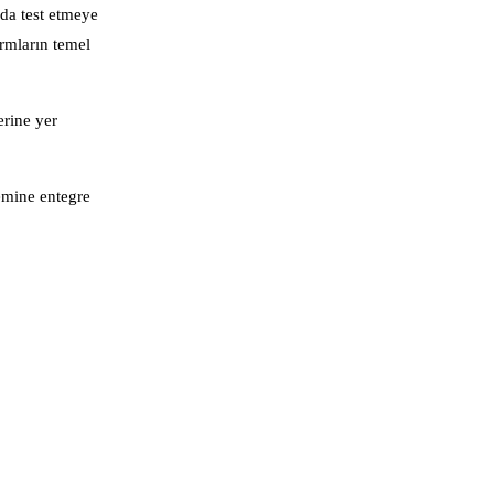
da test etmeye
ormların temel
erine yer
temine entegre