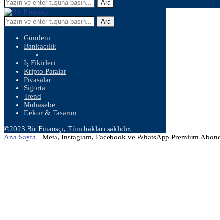
Ara
Ara
Gündem
Bankacılık
İş Fikirleri
Kripto Paralar
Piyasalar
Sigorta
Trend
Muhasebe
Dekor & Tasarım
©2023 Bir Finansçı, Tüm hakları saklıdır.
Ana Sayfa
-
Meta, Instagram, Facebook ve WhatsApp Premium Aboneli