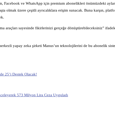
ram, Facebook ve WhatsApp için premium abonelikleri önümüzdeki aylar
aşta olmak üzere çeşitli ayrıcalıklara erişim sunacak. Buna karşın, platf
ek.
a araçları sayesinde fikirlerinizi gerçeğe dönüştürebileceksiniz” ifadel
 merkezli yapay zeka şirketi Manus’un teknolojilerini de bu abonelik sis
de 25’i Destek Olacak!
İnceleyerek 573 Milyon Lira Ceza Uyguladı