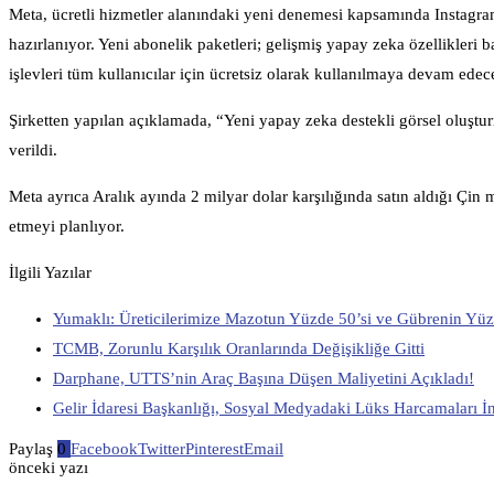
Meta, ücretli hizmetler alanındaki yeni denemesi kapsamında Instag
hazırlanıyor. Yeni abonelik paketleri; gelişmiş yapay zeka özellikleri b
işlevleri tüm kullanıcılar için ücretsiz olarak kullanılmaya devam edec
Şirketten yapılan açıklamada, “Yeni yapay zeka destekli görsel oluşturm
verildi.
Meta ayrıca Aralık ayında 2 milyar dolar karşılığında satın aldığı Çin
etmeyi planlıyor.
İlgili Yazılar
Yumaklı: Üreticilerimize Mazotun Yüzde 50’si ve Gübrenin Yüz
TCMB, Zorunlu Karşılık Oranlarında Değişikliğe Gitti
Darphane, UTTS’nin Araç Başına Düşen Maliyetini Açıkladı!
Gelir İdaresi Başkanlığı, Sosyal Medyadaki Lüks Harcamaları 
Paylaş
0
Facebook
Twitter
Pinterest
Email
önceki yazı