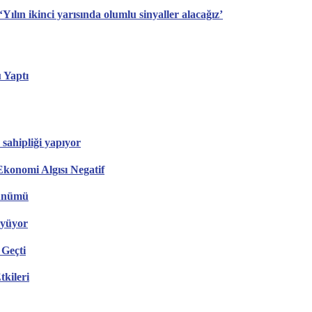
ın ikinci yarısında olumlu sinyaller alacağız’
 Yaptı
sahipliği yapıyor
konomi Algısı Negatif
rünümü
üyüyor
 Geçti
tkileri