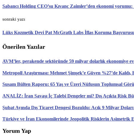
Sabancı Holding CEO’su Kıvanç Zaimler’den ekonomi yorumu: ‘Yıl
sonraki yazı
Lüks Kozmetik Devi Pat McGrath Labs İflas Koruma Başvurusu
Önerilen Yazılar
AVM’ler, perakende sektöründe 59 milyar dolarlık ekonomiye ev 
Metropoll Araştırması: Mehmet Şimşek’e Güven %27’de Kaldı, E
Susam Bülten Raporu: 65 Yaş ve Üzeri Nüfusun Toplumsal Gö
ANALİZ: İran Savaşı İç Talebi Dengeler mi? Dış Açıkta Risk B
Şubat Ayında Dış Ticaret Dengesi Bozuldu: Açık 9 Milyar Doları
Türkiye ve İran Ekonomilerinde Jeopolitik Risklerin Asimetrik E
Yorum Yap