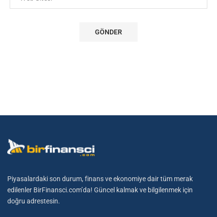
Piyasalardaki son durum, finans ve ekonomiye dair tüm merak
edilenler BirFinansci.com’da! Güncel kalmak ve bilgilenmek için
doğru adrestesin.