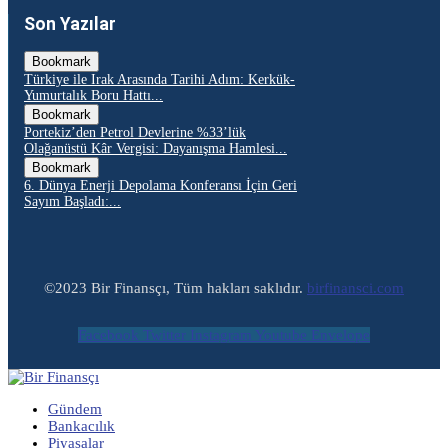
Son Yazılar
Bookmark
Türkiye ile Irak Arasında Tarihi Adım: Kerkük-
Yumurtalık Boru Hattı...
Bookmark
Portekiz’den Petrol Devlerine %33’lük
Olağanüstü Kâr Vergisi: Dayanışma Hamlesi...
Bookmark
6. Dünya Enerji Depolama Konferansı İçin Geri
Sayım Başladı:...
©2023 Bir Finansçı, Tüm hakları saklıdır.
birfinansci.com
Facebook
Twitter
Instagram
Youtube
Envelope
Gündem
Bankacılık
Piyasalar