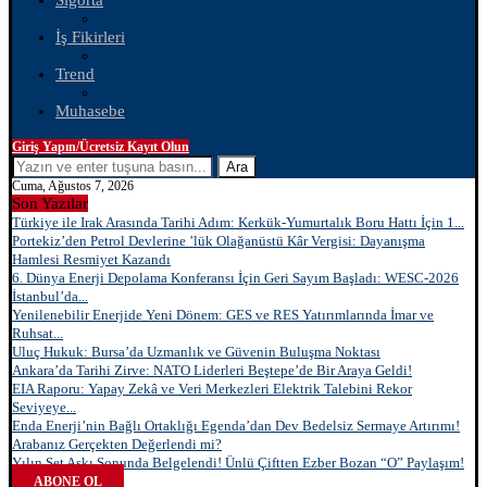
Sigorta
İş Fikirleri
Trend
Muhasebe
Giriş Yapın/Ücretsiz Kayıt Olun
Ara
Cuma, Ağustos 7, 2026
Son Yazılar
Türkiye ile Irak Arasında Tarihi Adım: Kerkük-Yumurtalık Boru Hattı İçin 1...
Portekiz’den Petrol Devlerine ’lük Olağanüstü Kâr Vergisi: Dayanışma
Hamlesi Resmiyet Kazandı
6. Dünya Enerji Depolama Konferansı İçin Geri Sayım Başladı: WESC-2026
İstanbul’da...
Yenilenebilir Enerjide Yeni Dönem: GES ve RES Yatırımlarında İmar ve
Ruhsat...
Uluç Hukuk: Bursa’da Uzmanlık ve Güvenin Buluşma Noktası
Ankara’da Tarihi Zirve: NATO Liderleri Beştepe’de Bir Araya Geldi!
EIA Raporu: Yapay Zekâ ve Veri Merkezleri Elektrik Talebini Rekor
Seviyeye...
Enda Enerji’nin Bağlı Ortaklığı Egenda’dan Dev Bedelsiz Sermaye Artırımı!
Arabanız Gerçekten Değerlendi mi?
Yılın Set Aşkı Sonunda Belgelendi! Ünlü Çiftten Ezber Bozan “O” Paylaşım!
ABONE OL