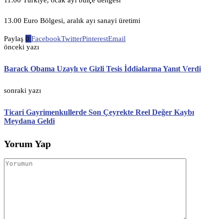
11.00 Türkiye, ocak ayı bütçe dengesi
13.00 Euro Bölgesi, aralık ayı sanayi üretimi
Paylaş
0
Facebook
Twitter
Pinterest
Email
önceki yazı
Barack Obama Uzaylı ve Gizli Tesis İddialarına Yanıt Verdi
sonraki yazı
Ticari Gayrimenkullerde Son Çeyrekte Reel Değer Kaybı
Meydana Geldi
Yorum Yap