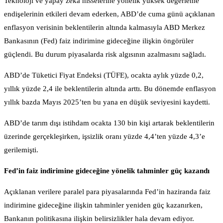
Teknoloji ve yapay zeka hisselerine yönelik yüksek değerleme
endişelerinin etkileri devam ederken, ABD’de cuma günü açıklanan
enflasyon verisinin beklentilerin altında kalmasıyla ABD Merkez
Bankasının (Fed) faiz indirimine gideceğine ilişkin öngörüler
güçlendi. Bu durum piyasalarda risk algısının azalmasını sağladı.
ABD’de Tüketici Fiyat Endeksi (TÜFE), ocakta aylık yüzde 0,2,
yıllık yüzde 2,4 ile beklentilerin altında arttı. Bu dönemde enflasyon
yıllık bazda Mayıs 2025’ten bu yana en düşük seviyesini kaydetti.
ABD’de tarım dışı istihdam ocakta 130 bin kişi artarak beklentilerin
üzerinde gerçekleşirken, işsizlik oranı yüzde 4,4’ten yüzde 4,3’e
gerilemişti.
Fed’in faiz indirimine gideceğine yönelik tahminler güç kazandı
Açıklanan verilere paralel para piyasalarında Fed’in haziranda faiz
indirimine gideceğine ilişkin tahminler yeniden güç kazanırken,
Bankanın politikasına ilişkin belirsizlikler hala devam ediyor.