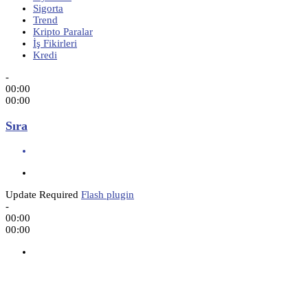
Sigorta
Trend
Kripto Paralar
İş Fikirleri
Kredi
-
00:00
00:00
Sıra
Update Required
Flash plugin
-
00:00
00:00