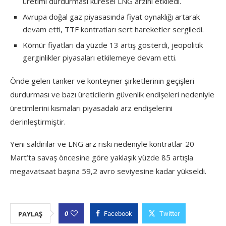
üretimi durdurması küresel LNG arzını etkiledi.
Avrupa doğal gaz piyasasında fiyat oynaklığı artarak
devam etti, TTF kontratları sert hareketler sergiledi.
Kömür fiyatları da yüzde 13 artış gösterdi, jeopolitik
gerginlikler piyasaları etkilemeye devam etti.
Önde gelen tanker ve konteyner şirketlerinin geçişleri
durdurması ve bazı üreticilerin güvenlik endişeleri nedeniyle
üretimlerini kısmaları piyasadaki arz endişelerini
derinleştirmiştir.
Yeni saldırılar ve LNG arz riski nedeniyle kontratlar 20
Mart’ta savaş öncesine göre yaklaşık yüzde 85 artışla
megavatsaat başına 59,2 avro seviyesine kadar yükseldi.
0
PAYLAŞ
Facebook
Twitter