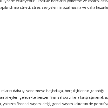
lu yönde etkileyebilir. Özellikle borçlarını yönetme ve kontrol altın
 Yapılandırma süreci, stres seviyelerinin azalmasına ve daha huzurlu
mlarını daha iyi yönetmeye başladıkça, borç ilişkilerinin getirdiği
artan bireyler, gelecekte benzer finansal sorunlarla karşılaşmamak a
um, yalnızca finansal yaşamı değil, genel yaşam kalitesini de pozitif 