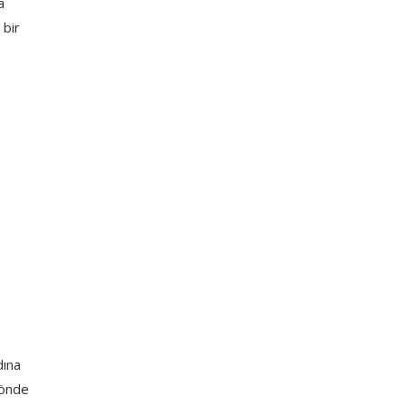
a
 bir
dına
yönde