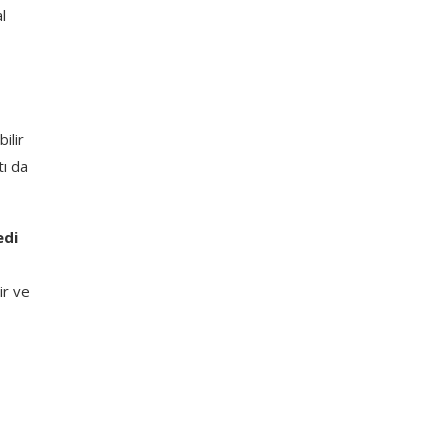
l
ilir
tı da
edi
ir ve