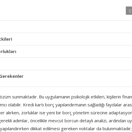
kileri
rlukları
 Gerekenler
çözüm sunmaktadır. Bu uygulamanın psikolojik etkileri, kişilerin finan
cı olabilir. Kredi kartı borç yapılandırmanın sağladığı faydalar aras
r alırken, zorluklar ise yeni bir borç yönetim sürecine adaptasyo
n gerekli adımlar, öncelikle mevcut borcun detaylı analizi, ardından u
ç yapılandırırken dikkat edilmesi gereken noktalar da bulunmaktadır