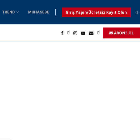
Giriş Yapın/Ücretsiz Kayıt Olun
TREND
MUHASEBE
ABONE OL
dı