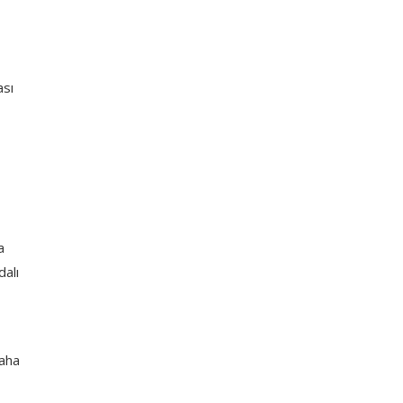
ası
a
dalı
daha