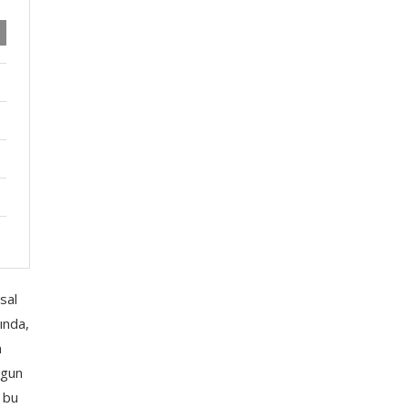
sal
ında,
n
ygun
; bu