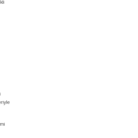
kli
i
riyle
emi