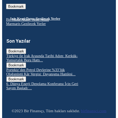
Bookmark
Şair Kenti Datça Gezilecek Yerler
Bir Masal Adası: Sedir Adası
Marmaris Gezilecek Yerler
Son Yazılar
Bookmark
Türkiye ile Irak Arasında Tarihi Adım: Kerkük-
Yumurtalık Boru Hattı...
Bookmark
Portekiz’den Petrol Devlerine %33’lük
Olağanüstü Kâr Vergisi: Dayanışma Hamlesi...
Bookmark
6. Dünya Enerji Depolama Konferansı İçin Geri
Sayım Başladı:...
©2023 Bir Finansçı, Tüm hakları saklıdır.
birfinansci.com