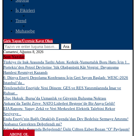
Sigorta
İş Fikirleri
Trend
Muhasebe
Giriş Yapın/Ücretsiz Kayıt Olun
Ara
Cumartesi, Ağustos 8, 2026
Son Yazılar
Türkiye ile Irak Arasında Tarihi Adım: Kerkük-Yumurtalık Boru Hattı İçin 1...
Portekiz’den Petrol Devlerine ’lük Olağanüstü Kâr Vergisi: Dayanışma
Hamlesi Resmiyet Kazandı
6. Dünya Enerji Depolama Konferansı İçin Geri Sayım Başladı: WESC-2026
İstanbul’da...
Yenilenebilir Enerjide Yeni Dönem: GES ve RES Yatırımlarında İmar ve
Ruhsat...
Uluç Hukuk: Bursa’da Uzmanlık ve Güvenin Buluşma Noktası
Ankara’da Tarihi Zirve: NATO Liderleri Beştepe’de Bir Araya Geldi!
EIA Raporu: Yapay Zekâ ve Veri Merkezleri Elektrik Talebini Rekor
Seviyeye...
Enda Enerji’nin Bağlı Ortaklığı Egenda’dan Dev Bedelsiz Sermaye Artırımı!
Arabanız Gerçekten Değerlendi mi?
Yılın Set Aşkı Sonunda Belgelendi! Ünlü Çiftten Ezber Bozan “O” Paylaşım!
ABONE OL