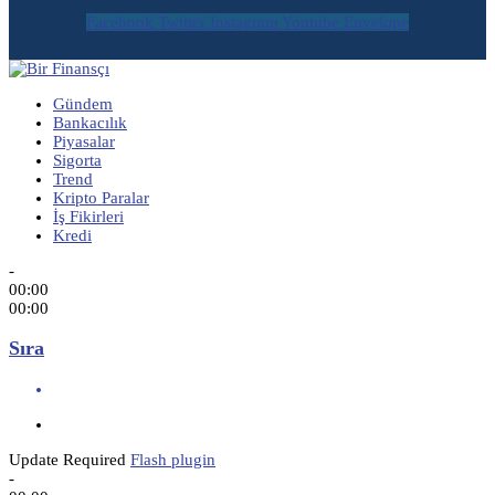
Facebook
Twitter
Instagram
Youtube
Envelope
Gündem
Bankacılık
Piyasalar
Sigorta
Trend
Kripto Paralar
İş Fikirleri
Kredi
-
00:00
00:00
Sıra
Update Required
Flash plugin
-