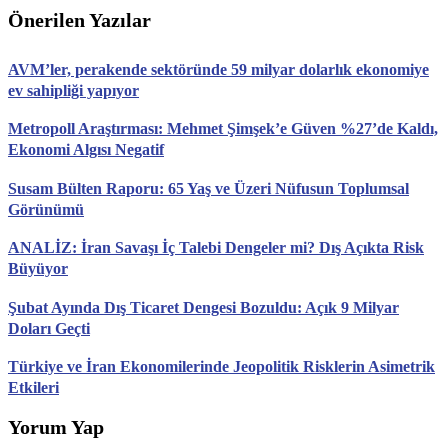
Önerilen Yazılar
AVM’ler, perakende sektöründe 59 milyar dolarlık ekonomiye
ev sahipliği yapıyor
Metropoll Araştırması: Mehmet Şimşek’e Güven %27’de Kaldı,
Ekonomi Algısı Negatif
Susam Bülten Raporu: 65 Yaş ve Üzeri Nüfusun Toplumsal
Görünümü
ANALİZ: İran Savaşı İç Talebi Dengeler mi? Dış Açıkta Risk
Büyüyor
Şubat Ayında Dış Ticaret Dengesi Bozuldu: Açık 9 Milyar
Doları Geçti
Türkiye ve İran Ekonomilerinde Jeopolitik Risklerin Asimetrik
Etkileri
Yorum Yap