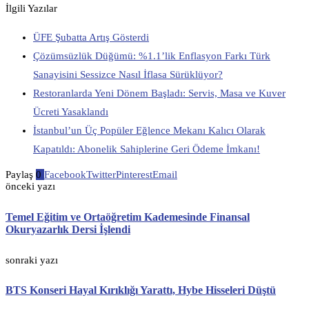
İlgili Yazılar
ÜFE Şubatta Artış Gösterdi
Çözümsüzlük Düğümü: %1.1’lik Enflasyon Farkı Türk
Sanayisini Sessizce Nasıl İflasa Sürüklüyor?
Restoranlarda Yeni Dönem Başladı: Servis, Masa ve Kuver
Ücreti Yasaklandı
İstanbul’un Üç Popüler Eğlence Mekanı Kalıcı Olarak
Kapatıldı: Abonelik Sahiplerine Geri Ödeme İmkanı!
Paylaş
0
Facebook
Twitter
Pinterest
Email
önceki yazı
Temel Eğitim ve Ortaöğretim Kademesinde Finansal
Okuryazarlık Dersi İşlendi
sonraki yazı
BTS Konseri Hayal Kırıklığı Yarattı, Hybe Hisseleri Düştü