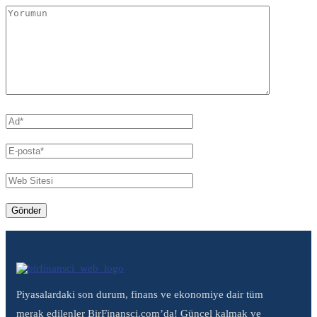
Piyasalardaki son durum, finans ve ekonomiye dair tüm
merak edilenler BirFinansci.com’da! Güncel kalmak ve