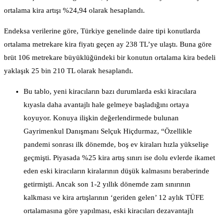
ortalama kira artışı %24,94 olarak hesaplandı.
Endeksa verilerine göre, Türkiye genelinde daire tipi konutlarda
ortalama metrekare kira fiyatı geçen ay 238 TL’ye ulaştı. Buna göre
brüt 106 metrekare büyüklüğündeki bir konutun ortalama kira bedeli
yaklaşık 25 bin 210 TL olarak hesaplandı.
Bu tablo, yeni kiracıların bazı durumlarda eski kiracılara
kıyasla daha avantajlı hale gelmeye başladığını ortaya
koyuyor. Konuya ilişkin değerlendirmede bulunan
Gayrimenkul Danışmanı Selçuk Hiçdurmaz, “Özellikle
pandemi sonrası ilk dönemde, boş ev kiraları hızla yükselişe
geçmişti. Piyasada %25 kira artış sınırı ise dolu evlerde ikamet
eden eski kiracıların kiralarının düşük kalmasını beraberinde
getirmişti. Ancak son 1-2 yıllık dönemde zam sınırının
kalkması ve kira artışlarının ‘geriden gelen’ 12 aylık TÜFE
ortalamasına göre yapılması, eski kiracıları dezavantajlı