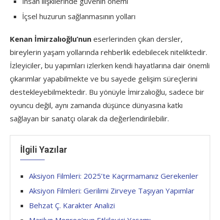
İnsan ilişkilerinde güvenin önemi
İçsel huzurun sağlanmasının yolları
Kenan İmirzalıoğlu’nun
eserlerinden çıkan dersler,
bireylerin yaşam yollarında rehberlik edebilecek niteliktedir.
İzleyiciler, bu yapımları izlerken kendi hayatlarına dair önemli
çıkarımlar yapabilmekte ve bu sayede gelişim süreçlerini
destekleyebilmektedir. Bu yönüyle İmirzalıoğlu, sadece bir
oyuncu değil, aynı zamanda düşünce dünyasına katkı
sağlayan bir sanatçı olarak da değerlendirilebilir.
İlgili Yazılar
Aksiyon Filmleri: 2025’te Kaçırmamanız Gerekenler
Aksiyon Filmleri: Gerilimi Zirveye Taşıyan Yapımlar
Behzat Ç. Karakter Analizi
Marilyn Monroe’nun Etkileyici Yaşamı