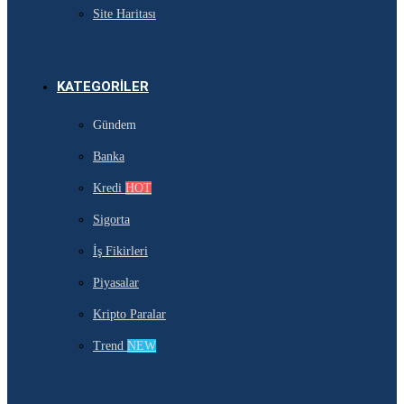
Site Haritası
KATEGORILER
Gündem
Banka
Kredi
HOT
Sigorta
İş Fikirleri
Piyasalar
Kripto Paralar
Trend
NEW