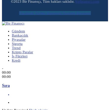
©2023 Bir Finansçı, Tüm hakları saklıdır.
birfinansci.com
Facebook
Twitter
Instagram
Youtube
Envelope
Gündem
Bankacılık
Piyasalar
Sigorta
Trend
Kripto Paralar
İş Fikirleri
Kredi
-
00:00
00:00
Sıra