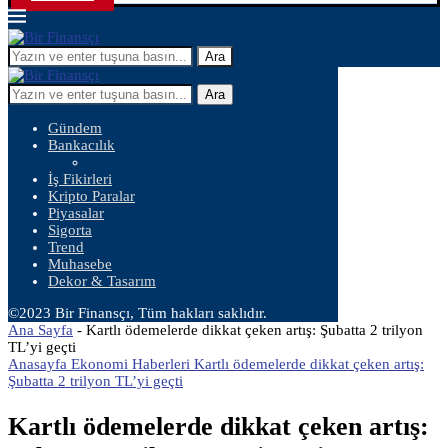
Ara
Ara
Gündem
Bankacılık
İş Fikirleri
Kripto Paralar
Piyasalar
Sigorta
Trend
Muhasebe
Dekor & Tasarım
©2023 Bir Finansçı, Tüm hakları saklıdır.
Ana Sayfa
-
Kartlı ödemelerde dikkat çeken artış: Şubatta 2 trilyon
TL’yi geçti
Anasayfa Ekonomi Haberleri Kartlı ödemelerde dikkat çeken artış:
Şubatta 2 trilyon TL’yi geçti
Kartlı ödemelerde dikkat çeken artış: