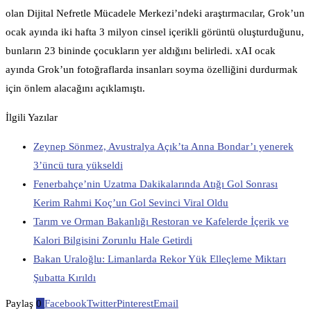
olan Dijital Nefretle Mücadele Merkezi’ndeki araştırmacılar, Grok’un
ocak ayında iki hafta 3 milyon cinsel içerikli görüntü oluşturduğunu,
bunların 23 bininde çocukların yer aldığını belirledi. xAI ocak
ayında Grok’un fotoğraflarda insanları soyma özelliğini durdurmak
için önlem alacağını açıklamıştı.
İlgili Yazılar
Zeynep Sönmez, Avustralya Açık’ta Anna Bondar’ı yenerek
3’üncü tura yükseldi
Fenerbahçe’nin Uzatma Dakikalarında Atığı Gol Sonrası
Kerim Rahmi Koç’un Gol Sevinci Viral Oldu
Tarım ve Orman Bakanlığı Restoran ve Kafelerde İçerik ve
Kalori Bilgisini Zorunlu Hale Getirdi
Bakan Uraloğlu: Limanlarda Rekor Yük Elleçleme Miktarı
Şubatta Kırıldı
Paylaş
0
Facebook
Twitter
Pinterest
Email