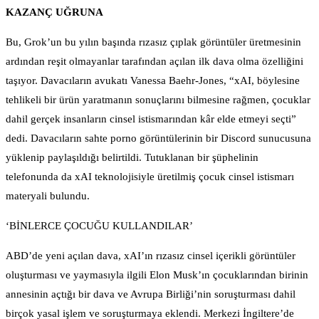
KAZANÇ UĞRUNA
Bu, Grok’un bu yılın başında rızasız çıplak görüntüler üretmesinin
ardından reşit olmayanlar tarafından açılan ilk dava olma özelliğini
taşıyor. Davacıların avukatı Vanessa Baehr-Jones, “xAI, böylesine
tehlikeli bir ürün yaratmanın sonuçlarını bilmesine rağmen, çocuklar
dahil gerçek insanların cinsel istismarından kâr elde etmeyi seçti”
dedi. Davacıların sahte porno görüntülerinin bir Discord sunucusuna
yüklenip paylaşıldığı belirtildi. Tutuklanan bir şüphelinin
telefonunda da xAI teknolojisiyle üretilmiş çocuk cinsel istismarı
materyali bulundu.
‘BİNLERCE ÇOCUĞU KULLANDILAR’
ABD’de yeni açılan dava, xAI’ın rızasız cinsel içerikli görüntüler
oluşturması ve yaymasıyla ilgili Elon Musk’ın çocuklarından birinin
annesinin açtığı bir dava ve Avrupa Birliği’nin soruşturması dahil
birçok yasal işlem ve soruşturmaya eklendi. Merkezi İngiltere’de