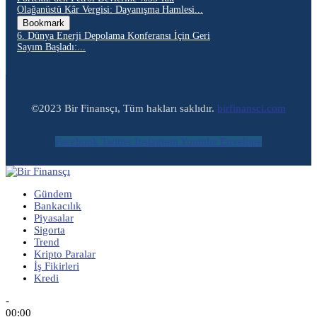
Olağanüstü Kâr Vergisi: Dayanışma Hamlesi...
Bookmark
6. Dünya Enerji Depolama Konferansı İçin Geri
Sayım Başladı:...
©2023 Bir Finansçı, Tüm hakları saklıdır.
birfinansci.com
Facebook
Twitter
Instagram
Youtube
Envelope
Gündem
Bankacılık
Piyasalar
Sigorta
Trend
Kripto Paralar
İş Fikirleri
Kredi
-
00:00