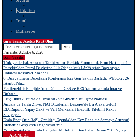
Sigorta
İş Fikirleri
Trend
Muhasebe
Giriş Yapın/Ücretsiz Kayıt Olun
Ara
Perşembe, Ağustos 6, 2026
Son Yazılar
Türkiye ile Irak Arasında Tarihi Adım: Kerkük-Yumurtalık Boru Hattı İçin 1...
Portekiz’den Petrol Devlerine ’lük Olağanüstü Kâr Vergisi: Dayanışma
Hamlesi Resmiyet Kazandı
6. Dünya Enerji Depolama Konferansı İçin Geri Sayım Başladı: WESC-2026
İstanbul’da...
Yenilenebilir Enerjide Yeni Dönem: GES ve RES Yatırımlarında İmar ve
Ruhsat...
Uluç Hukuk: Bursa’da Uzmanlık ve Güvenin Buluşma Noktası
Ankara’da Tarihi Zirve: NATO Liderleri Beştepe’de Bir Araya Geldi!
EIA Raporu: Yapay Zekâ ve Veri Merkezleri Elektrik Talebini Rekor
Seviyeye...
Enda Enerji’nin Bağlı Ortaklığı Egenda’dan Dev Bedelsiz Sermaye Artırımı!
Arabanız Gerçekten Değerlendi mi?
Yılın Set Aşkı Sonunda Belgelendi! Ünlü Çiftten Ezber Bozan “O” Paylaşım!
ABONE OL