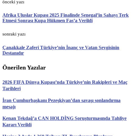
önceki yazı
Afrika Uluslar Kupası 2025 Finalinde Senegal’in Sahayı Terk
Etmesi Sonrası Kupa Hükmen Fas’a Verildi
sonraki yazı
Çanakkale Zaferi Türkiye’nin İnanç ve Vatan Sevgisinin
Destanıdır
Önerilen Yazılar
2026 FIFA Dünya Kupası’nda Türkiye’nin Rakipleri ve Maç
Tarihleri
İran Cumhurbaşkanı Pezeşkiyan’dan savaşı sonlandırma
mesajı
Kenan Tekdağ’a CAN HOLDİNG Soruşturmasında Tahliye
Kararı Verildi