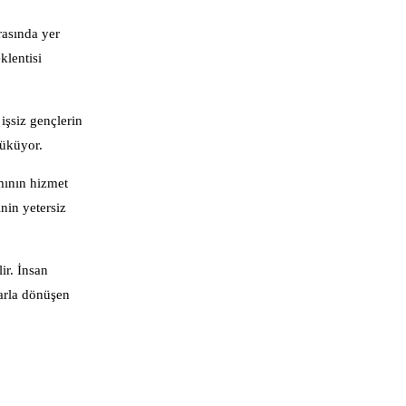
rasında yer
klentisi
işsiz gençlerin
züküyor.
smının hizmet
nin yetersiz
ir. İnsan
larla dönüşen