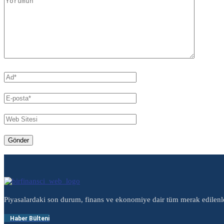
Piyasalardaki son durum, finans ve ekonomiye dair tüm merak edilenl
Haber Bülteni