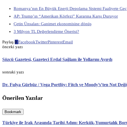
Romanya’nın En Büyük Enerji Depolama Sistemi Faaliyete Geç
AP: Trump’ın “Amerikan Körfezi” Kararına Karşı Duruyor
Çetin Ünsalan: Ganimet ekonomisine dönüş
3 Milyon TL Değerlendirme Önerisi?
Paylaş
0
Facebook
Twitter
Pinterest
Email
önceki yazı
Sözcü Gazetesi, Gazeteci Erdal Sağlam ile Yollarını Ayırdı
sonraki yazı
Dr. Fulya Gürbüz / Vega Portföy: Fitch ve Moody’s’ten Not Deği
Önerilen Yazılar
Bookmark
Türkiye ile Irak Arasında Tarihi Adım: Kerkük-Yumurtalık Boru H