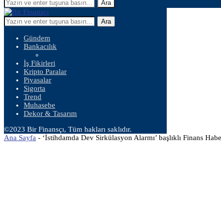
Ara
Ara
Gündem
Bankacılık
İş Fikirleri
Kripto Paralar
Piyasalar
Sigorta
Trend
Muhasebe
Dekor & Tasarım
©2023 Bir Finansçı, Tüm hakları saklıdır.
Ana Sayfa
-
‘İstihdamda Dev Sirkülasyon Alarmı’ başlıklı Finans Habe