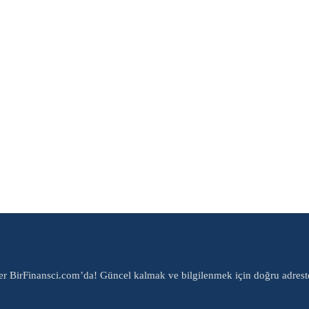
er BirFinansci.com’da! Güncel kalmak ve bilgilenmek için doğru adrest