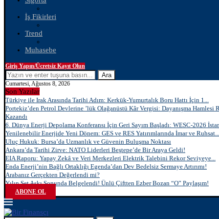
Sigorta
İş Fikirleri
Trend
Muhasebe
Giriş Yapın/Ücretsiz Kayıt Olun
Ara
Cumartesi, Ağustos 8, 2026
Son Yazılar
Türkiye ile Irak Arasında Tarihi Adım: Kerkük-Yumurtalık Boru Hattı İçin 1...
Portekiz’den Petrol Devlerine ’lük Olağanüstü Kâr Vergisi: Dayanışma Hamlesi 
Kazandı
6. Dünya Enerji Depolama Konferansı İçin Geri Sayım Başladı: WESC-2026 İstan
Yenilenebilir Enerjide Yeni Dönem: GES ve RES Yatırımlarında İmar ve Ruhsat..
Uluç Hukuk: Bursa’da Uzmanlık ve Güvenin Buluşma Noktası
Ankara’da Tarihi Zirve: NATO Liderleri Beştepe’de Bir Araya Geldi!
EIA Raporu: Yapay Zekâ ve Veri Merkezleri Elektrik Talebini Rekor Seviyeye...
Enda Enerji’nin Bağlı Ortaklığı Egenda’dan Dev Bedelsiz Sermaye Artırımı!
Arabanız Gerçekten Değerlendi mi?
Yılın Set Aşkı Sonunda Belgelendi! Ünlü Çiftten Ezber Bozan “O” Paylaşım!
ABONE OL