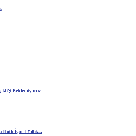
ti
şikliği Beklemiyoruz
attı İçin 1 Yıllık...