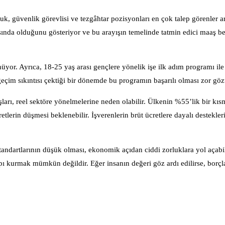
luk, güvenlik görevlisi ve tezgâhtar pozisyonları en çok talep görenler a
yışında olduğunu gösteriyor ve bu arayışın temelinde tatmin edici maaş be
r. Ayrıca, 18-25 yaş arası gençlere yönelik işe ilk adım programı ile 
geçim sıkıntısı çektiği bir dönemde bu programın başarılı olması zor gö
şları, reel sektöre yönelmelerine neden olabilir. Ülkenin %55’lik bir kı
tlerin düşmesi beklenebilir. İşverenlerin brüt ücretlere dayalı destekleri
tandartlarının düşük olması, ekonomik açıdan ciddi zorluklara yol açabil
pı kurmak mümkün değildir. Eğer insanın değeri göz ardı edilirse, borç