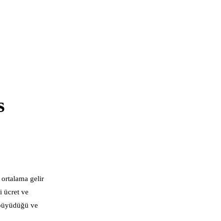
s
 ortalama gelir
i ücret ve
n büyüdüğü ve