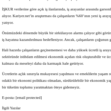
İŞKUR verilerine göre açık iş ilanlarında, iş arayanlar arasında garson
alıyor. Kariyer.net’in araştırması da çalışanların %60’ının yeni iş ara
yatıyor.
Önümüzdeki dönemde büyük bir sirkülasyon alarmı çalıyor gibi görünüyo
iş hayatına kazandırılması hedefleniyor. Ancak, çalışanların çoğunun 
Hali hazırda çalışanların geçinememesi ve daha yüksek ücretli iş arayı
sektöründe istihdam edilmesi ekonomik açıdan risk oluşturabilir ve ücre
kalması da meseleyi daha da karmaşık hale getiriyor.
Ücretlerin açlık sınırıyla mukayesesi yapılması ve emeklilerin yaşam s
odaklı bir ekonomi politikası olmadan, sürdürülebilir bir ekonomik ya
bir tüketim toplumu yaratmaktan öteye gidemeyiz.
E-posta: [email protected]
İlgili Yazılar