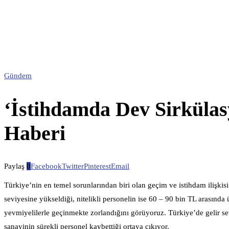
Gündem
‘İstihdamda Dev Sirkülas
Haberi
Paylaş
0
Facebook
Twitter
Pinterest
Email
Türkiye’nin en temel sorunlarından biri olan geçim ve istihdam ilişki
seviyesine yükseldiği, nitelikli personelin ise 60 – 90 bin TL arasında
yevmiyelilerle geçinmekte zorlandığını görüyoruz. Türkiye’de gelir se
sanayinin sürekli personel kaybettiği ortaya çıkıyor.