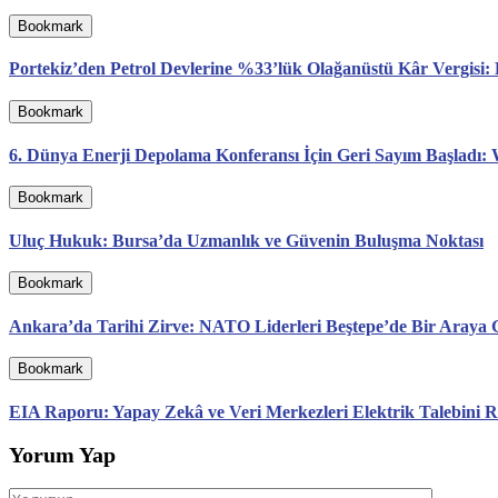
Bookmark
Portekiz’den Petrol Devlerine %33’lük Olağanüstü Kâr Vergisi
Bookmark
6. Dünya Enerji Depolama Konferansı İçin Geri Sayım Başladı: 
Bookmark
Uluç Hukuk: Bursa’da Uzmanlık ve Güvenin Buluşma Noktası
Bookmark
Ankara’da Tarihi Zirve: NATO Liderleri Beştepe’de Bir Araya G
Bookmark
EIA Raporu: Yapay Zekâ ve Veri Merkezleri Elektrik Talebini R
Yorum Yap