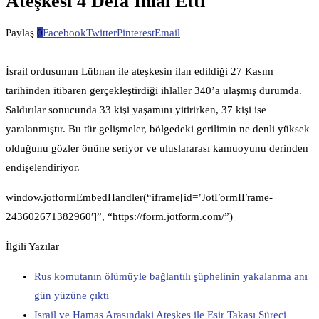
Ateşkesi 4 Defa İhlal Etti
Paylaş
0
Facebook
Twitter
Pinterest
Email
İsrail ordusunun Lübnan ile ateşkesin ilan edildiği 27 Kasım
tarihinden itibaren gerçekleştirdiği ihlaller 340’a ulaşmış durumda.
Saldırılar sonucunda 33 kişi yaşamını yitirirken, 37 kişi ise
yaralanmıştır. Bu tür gelişmeler, bölgedeki gerilimin ne denli yüksek
olduğunu gözler önüne seriyor ve uluslararası kamuoyunu derinden
endişelendiriyor.
window.jotformEmbedHandler(“iframe[id=’JotFormIFrame-
243602671382960′]”, “https://form.jotform.com/”)
İlgili Yazılar
Rus komutanın ölümüyle bağlantılı şüphelinin yakalanma anı
gün yüzüne çıktı
İsrail ve Hamas Arasındaki Ateşkes ile Esir Takası Süreci