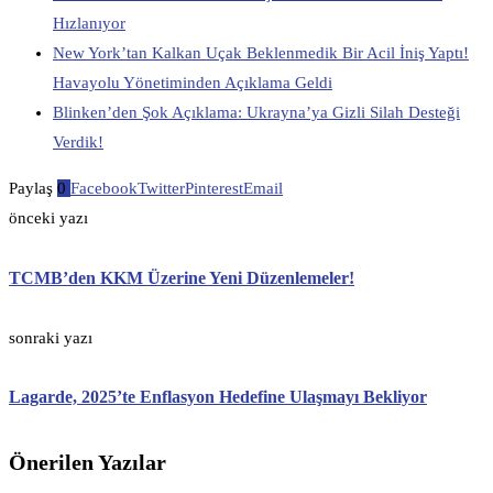
Hızlanıyor
New York’tan Kalkan Uçak Beklenmedik Bir Acil İniş Yaptı!
Havayolu Yönetiminden Açıklama Geldi
Blinken’den Şok Açıklama: Ukrayna’ya Gizli Silah Desteği
Verdik!
Paylaş
0
Facebook
Twitter
Pinterest
Email
önceki yazı
TCMB’den KKM Üzerine Yeni Düzenlemeler!
sonraki yazı
Lagarde, 2025’te Enflasyon Hedefine Ulaşmayı Bekliyor
Önerilen Yazılar