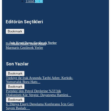
Trend
NEW
Editörün Seçtikleri
Bookmark
Şair Kenti Datça Gezilecek Yerler
Bir Masal Adası: Sedir Adası
Marmaris Gezilecek Yerler
Son Yazılar
Bookmark
Türkiye ile Irak Arasında Tarihi Adım: Kerkük-
Yumurtalık Boru Hattı...
Bookmark
Portekiz’den Petrol Devlerine %33’lük
Olağanüstü Kâr Vergisi: Dayanışma Hamlesi...
Bookmark
6. Dünya Enerji Depolama Konferansı İçin Geri
Sayım Başladı:...