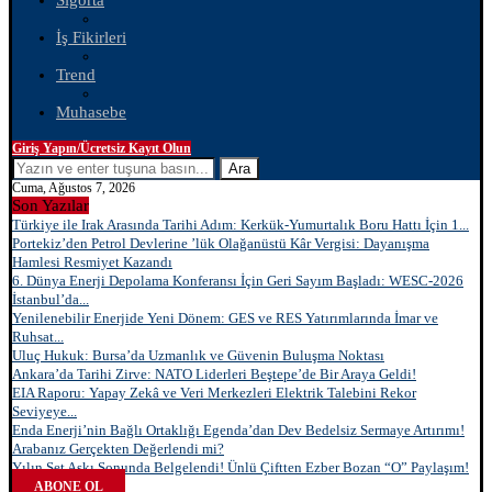
Sigorta
İş Fikirleri
Trend
Muhasebe
Giriş Yapın/Ücretsiz Kayıt Olun
Ara
Cuma, Ağustos 7, 2026
Son Yazılar
Türkiye ile Irak Arasında Tarihi Adım: Kerkük-Yumurtalık Boru Hattı İçin 1...
Portekiz’den Petrol Devlerine ’lük Olağanüstü Kâr Vergisi: Dayanışma
Hamlesi Resmiyet Kazandı
6. Dünya Enerji Depolama Konferansı İçin Geri Sayım Başladı: WESC-2026
İstanbul’da...
Yenilenebilir Enerjide Yeni Dönem: GES ve RES Yatırımlarında İmar ve
Ruhsat...
Uluç Hukuk: Bursa’da Uzmanlık ve Güvenin Buluşma Noktası
Ankara’da Tarihi Zirve: NATO Liderleri Beştepe’de Bir Araya Geldi!
EIA Raporu: Yapay Zekâ ve Veri Merkezleri Elektrik Talebini Rekor
Seviyeye...
Enda Enerji’nin Bağlı Ortaklığı Egenda’dan Dev Bedelsiz Sermaye Artırımı!
Arabanız Gerçekten Değerlendi mi?
Yılın Set Aşkı Sonunda Belgelendi! Ünlü Çiftten Ezber Bozan “O” Paylaşım!
ABONE OL