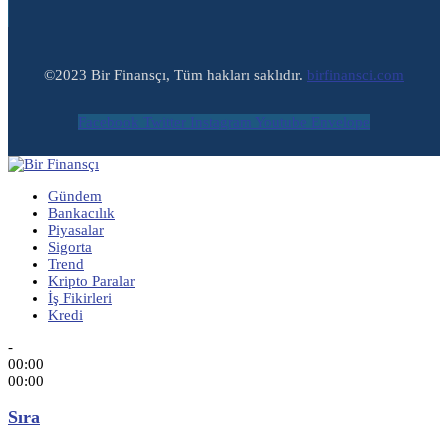
©2023 Bir Finansçı, Tüm hakları saklıdır.
birfinansci.com
Facebook
Twitter
Instagram
Youtube
Envelope
Gündem
Bankacılık
Piyasalar
Sigorta
Trend
Kripto Paralar
İş Fikirleri
Kredi
-
00:00
00:00
Sıra