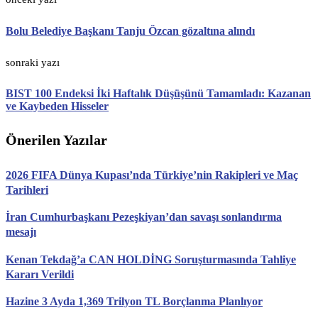
Bolu Belediye Başkanı Tanju Özcan gözaltına alındı
sonraki yazı
BIST 100 Endeksi İki Haftalık Düşüşünü Tamamladı: Kazanan
ve Kaybeden Hisseler
Önerilen Yazılar
2026 FIFA Dünya Kupası’nda Türkiye’nin Rakipleri ve Maç
Tarihleri
İran Cumhurbaşkanı Pezeşkiyan’dan savaşı sonlandırma
mesajı
Kenan Tekdağ’a CAN HOLDİNG Soruşturmasında Tahliye
Kararı Verildi
Hazine 3 Ayda 1,369 Trilyon TL Borçlanma Planlıyor