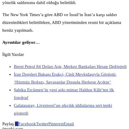
yönelik saldırısına dahil olduğu belirtildi.
The New York Times’a göre ABD ve İsrail’in İran’a karşı saldırı
düzenledikleri belirtilirken, ABD yönetiminden resmi bir açıklama
henüz yapılmadı.
Ayrıntılar geliyor…
İlgili Yazılar
Brent Petrol 84 Doları Aştı, Merkez Bankaları Hesap Değiştirdi
İran Dışişleri Bakanı Erakçi, Çinli Mevkidaşıyla Görüştü:
‘Hürmüz Boğazı, Savaşanlar Dışında Herkese Açıktır’
Şahika Ercümen’in yeni aşkı mimar Haldun Kilit’ten ilk
fotoğraf
Galatasaray, Liverpool’un ırkçılık iddialarına sert tepki
gösterdi
Paylaş
0
Facebook
Twitter
Pinterest
Email
önceki yazı