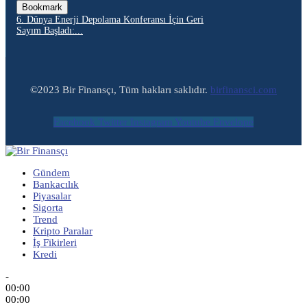
Bookmark
6. Dünya Enerji Depolama Konferansı İçin Geri
Sayım Başladı:...
©2023 Bir Finansçı, Tüm hakları saklıdır.
birfinansci.com
Facebook
Twitter
Instagram
Youtube
Envelope
Gündem
Bankacılık
Piyasalar
Sigorta
Trend
Kripto Paralar
İş Fikirleri
Kredi
-
00:00
00:00