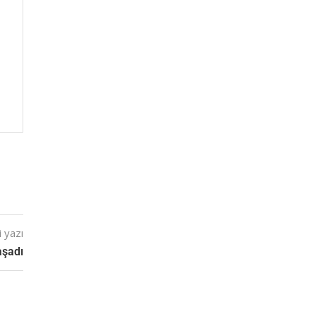
 yazı
aşadı