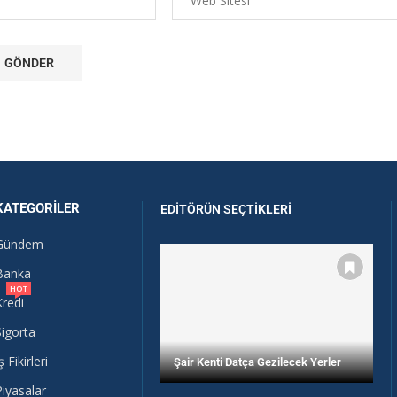
KATEGORILER
EDITÖRÜN SEÇTIKLERI
Gündem
Banka
HOT
Kredi
Sigorta
ş Fikirleri
Şair Kenti Datça Gezilecek Yerler
Piyasalar