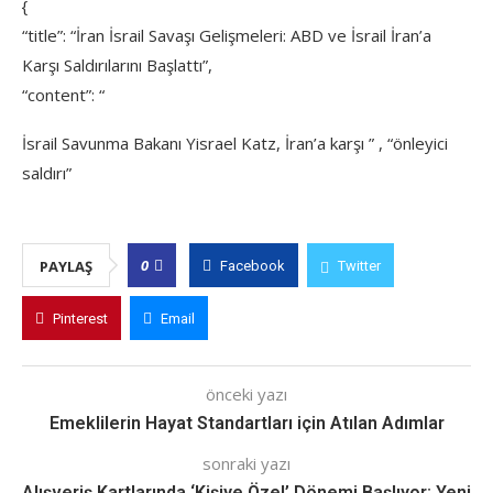
{
“title”: “İran İsrail Savaşı Gelişmeleri: ABD ve İsrail İran’a
Karşı Saldırılarını Başlattı”,
“content”: “
İsrail Savunma Bakanı Yisrael Katz, İran’a karşı ” , “önleyici
saldırı”
0
PAYLAŞ
Facebook
Twitter
Pinterest
Email
önceki yazı
Emeklilerin Hayat Standartları için Atılan Adımlar
sonraki yazı
Alışveriş Kartlarında ‘Kişiye Özel’ Dönemi Başlıyor: Yeni