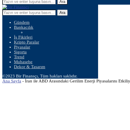
Ara
Ara
Gündem
Bankacılık
İş Fikirleri
Kripto Paralar
Piyasalar
Sigorta
Trend
Muhasebe
Dekor & Tasarım
©2023 Bir Finansçı, Tüm hakları saklıdır.
Ana Sayfa
-
İran ile ABD Arasındaki Gerilim Enerji Piyasalarını Etkili