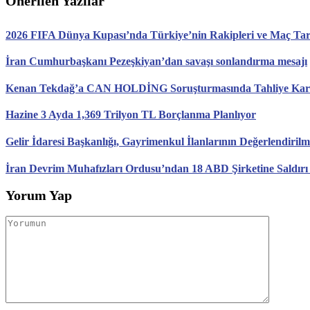
Önerilen Yazılar
2026 FIFA Dünya Kupası’nda Türkiye’nin Rakipleri ve Maç Tari
İran Cumhurbaşkanı Pezeşkiyan’dan savaşı sonlandırma mesajı
Kenan Tekdağ’a CAN HOLDİNG Soruşturmasında Tahliye Karar
Hazine 3 Ayda 1,369 Trilyon TL Borçlanma Planlıyor
Gelir İdaresi Başkanlığı, Gayrimenkul İlanlarının Değerlendirilm
İran Devrim Muhafızları Ordusu’ndan 18 ABD Şirketine Saldırı
Yorum Yap