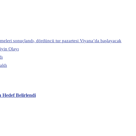
eleri sonuçlandı, dördüncü tur pazartesi Viyana’da başlayacak
Yiyin Olayı
dı
aldı
 Hedef Belirlendi