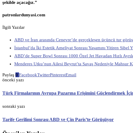
şekilde açacağız.”
patronlardunyasi.com
İlgili Yazılar
ABD ve İran arasında Cenevre’de gerçekleşen üçüncü tur görüşm
İstanbul’da İki Estetik Ameliyat Sonrası Yaşamını Yitiren Sibel 
ABD’de Super Bowl Sonrası 1000 Özel Jet Havadan Hızlı Ayrıl
Menderes Utku’nun Ailesi Beyrut’ta Savaş Nedeniyle Mahsur K
Paylaş
0
Facebook
Twitter
Pinterest
Email
önceki yazı
Türk Firmalarının Avrupa Pazarına Erişimini Güçlendirmek İçin
sonraki yazı
Tarife Gerilimi Sonrası ABD ve Çin Paris’te Görüşüyor