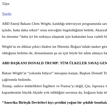
32px
Yazdır
ABD Enerji Bakanı Chris Wright, katıldığı televizyon programında savaş
içinde, hatta daha erken” sona ereceğini öngördüğünü belirtti. Akaryakı
bu durumu “daha iyi bir noktaya ulaşmak için katlanılan kısa vadeli bir
Wright’ın en dikkat çekici ifadesi ise Hürmüz Boğazı’ndaki tanker gü
olduğunu belirtse de, donanmanın şu an için böyle bir adım atmaya haz
ABD BAŞKANI DONALD TRUMP: TÜM ÜLKELER SAVAŞ GE
Bakan Wright’ın “yakında bitiyor” mesajına karşın, Başkan Donald Tr
çağrısında bulundu.
Trump, sadece müttefikleri İngiltere ve Fransa’yı değil, Çin, Japonya
kapasitesinin büyük ölçüde yok edildiğini savunsa da, boğazın hala tehd
“Amerika Birleşik Devletleri kıyı şeridini yoğun bir şekilde bomba