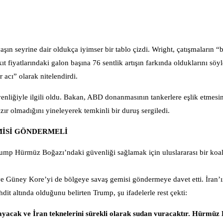
ın seyrine dair oldukça iyimser bir tablo çizdi. Wright, çatışmaların “b
t fiyatlarındaki galon başına 76 sentlik artışın farkında olduklarını sö
 acı” olarak nitelendirdi.
venliğiyle ilgili oldu. Bakan, ABD donanmasının tankerlere eşlik etmes
ır olmadığını yineleyerek temkinli bir duruş sergiledi.
MİSİ GÖNDERMELİ
ump Hürmüz Boğazı’ndaki güvenliği sağlamak için uluslararası bir koa
 ve Güney Kore’yi de bölgeye savaş gemisi göndermeye davet etti. İran’ı
it altında olduğunu belirten Trump, şu ifadelerle rest çekti:
layacak ve İran teknelerini sürekli olarak sudan vuracaktır. Hürmüz 