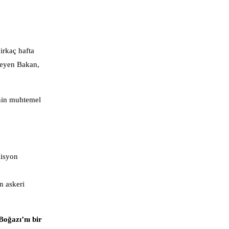
irkaç hafta
yleyen Bakan,
inin muhtemel
lisyon
n askeri
Boğazı’nı bir