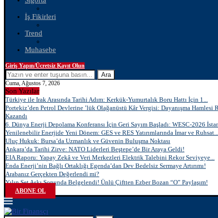
Sigorta
İş Fikirleri
Trend
Muhasebe
Giriş Yapın/Ücretsiz Kayıt Olun
Ara
Cuma, Ağustos 7, 2026
Son Yazılar
Türkiye ile Irak Arasında Tarihi Adım: Kerkük-Yumurtalık Boru Hattı İçin 1...
Portekiz’den Petrol Devlerine ’lük Olağanüstü Kâr Vergisi: Dayanışma Hamlesi 
Kazandı
6. Dünya Enerji Depolama Konferansı İçin Geri Sayım Başladı: WESC-2026 İstan
Yenilenebilir Enerjide Yeni Dönem: GES ve RES Yatırımlarında İmar ve Ruhsat..
Uluç Hukuk: Bursa’da Uzmanlık ve Güvenin Buluşma Noktası
Ankara’da Tarihi Zirve: NATO Liderleri Beştepe’de Bir Araya Geldi!
EIA Raporu: Yapay Zekâ ve Veri Merkezleri Elektrik Talebini Rekor Seviyeye...
Enda Enerji’nin Bağlı Ortaklığı Egenda’dan Dev Bedelsiz Sermaye Artırımı!
Arabanız Gerçekten Değerlendi mi?
Yılın Set Aşkı Sonunda Belgelendi! Ünlü Çiftten Ezber Bozan “O” Paylaşım!
ABONE OL