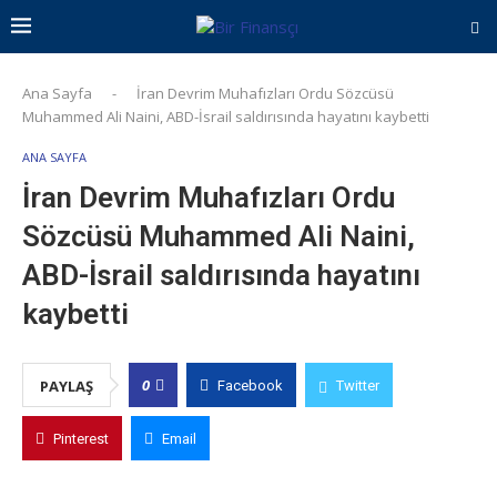
Ana Sayfa
-
İran Devrim Muhafızları Ordu Sözcüsü
Muhammed Ali Naini, ABD-İsrail saldırısında hayatını kaybetti
ANA SAYFA
İran Devrim Muhafızları Ordu
Sözcüsü Muhammed Ali Naini,
ABD-İsrail saldırısında hayatını
kaybetti
0
PAYLAŞ
Facebook
Twitter
Pinterest
Email