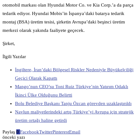
otomobil markası olan Hyundai Motor Co. ve Kia Corp.’a da parça
tedarik ediyor. Hyundai Mobis’in İspanya’daki batarya tedarik
montaj (BSA) üretim tesisi, şirketin Avrupa’daki beşinci üretim
merkezi olarak yakında faaliyete geçecek.
Şirket,
İlgili Yazılar
İngiltere, İran’daki Bölgesel Riskler Nedeniyle Büyükelçiliği
Geçici Olarak Kapattı
Mango’nun CEO’su Toni Ruiz Türkiye’nin Yatırım Odaklı
İkinci Ülke Olduğunu Belirtti
Bolu Belediye Başkanı Tanju Özcan görevden uzaklaştırıldı
Navlun maliyetlerindeki artış Türkiye’yi Avrupa için stratejik
üretim ortağı haline getirdi
Paylaş
0
Facebook
Twitter
Pinterest
Email
önceki yazı