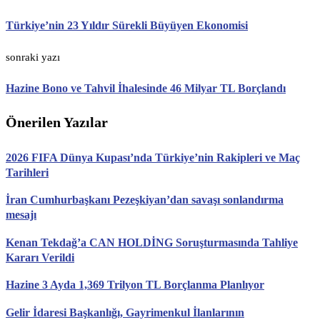
Türkiye’nin 23 Yıldır Sürekli Büyüyen Ekonomisi
sonraki yazı
Hazine Bono ve Tahvil İhalesinde 46 Milyar TL Borçlandı
Önerilen Yazılar
2026 FIFA Dünya Kupası’nda Türkiye’nin Rakipleri ve Maç
Tarihleri
İran Cumhurbaşkanı Pezeşkiyan’dan savaşı sonlandırma
mesajı
Kenan Tekdağ’a CAN HOLDİNG Soruşturmasında Tahliye
Kararı Verildi
Hazine 3 Ayda 1,369 Trilyon TL Borçlanma Planlıyor
Gelir İdaresi Başkanlığı, Gayrimenkul İlanlarının