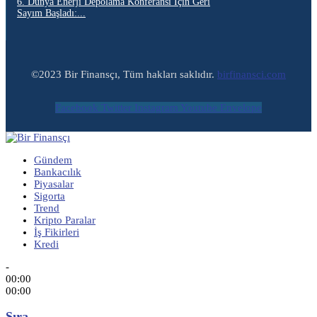
6. Dünya Enerji Depolama Konferansı İçin Geri
Sayım Başladı:...
©2023 Bir Finansçı, Tüm hakları saklıdır.
birfinansci.com
Facebook
Twitter
Instagram
Youtube
Envelope
Gündem
Bankacılık
Piyasalar
Sigorta
Trend
Kripto Paralar
İş Fikirleri
Kredi
-
00:00
00:00
Sıra