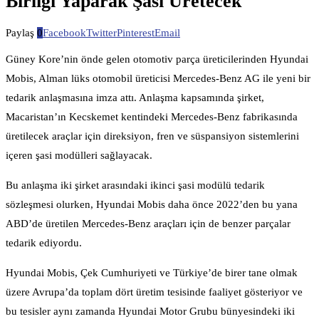
Birliği Yaparak Şasi Üretecek
Paylaş
0
Facebook
Twitter
Pinterest
Email
Güney Kore’nin önde gelen otomotiv parça üreticilerinden Hyundai
Mobis, Alman lüks otomobil üreticisi Mercedes-Benz AG ile yeni bir
tedarik anlaşmasına imza attı. Anlaşma kapsamında şirket,
Macaristan’ın Kecskemet kentindeki Mercedes-Benz fabrikasında
üretilecek araçlar için direksiyon, fren ve süspansiyon sistemlerini
içeren şasi modülleri sağlayacak.
Bu anlaşma iki şirket arasındaki ikinci şasi modülü tedarik
sözleşmesi olurken, Hyundai Mobis daha önce 2022’den bu yana
ABD’de üretilen Mercedes-Benz araçları için de benzer parçalar
tedarik ediyordu.
Hyundai Mobis, Çek Cumhuriyeti ve Türkiye’de birer tane olmak
üzere Avrupa’da toplam dört üretim tesisinde faaliyet gösteriyor ve
bu tesisler aynı zamanda Hyundai Motor Grubu bünyesindeki iki