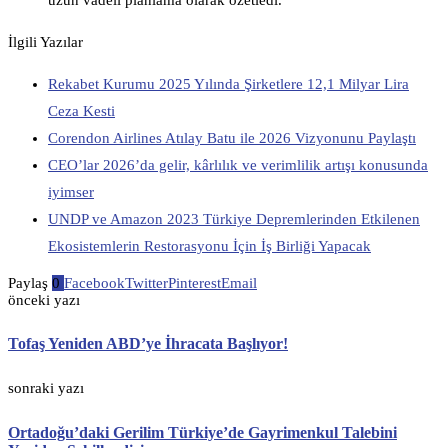
İlgili Yazılar
Rekabet Kurumu 2025 Yılında Şirketlere 12,1 Milyar Lira
Ceza Kesti
Corendon Airlines Atılay Batu ile 2026 Vizyonunu Paylaştı
CEO’lar 2026’da gelir, kârlılık ve verimlilik artışı konusunda
iyimser
UNDP ve Amazon 2023 Türkiye Depremlerinden Etkilenen
Ekosistemlerin Restorasyonu İçin İş Birliği Yapacak
Paylaş
0
Facebook
Twitter
Pinterest
Email
önceki yazı
Tofaş Yeniden ABD’ye İhracata Başlıyor!
sonraki yazı
Ortadoğu’daki Gerilim Türkiye’de Gayrimenkul Talebini