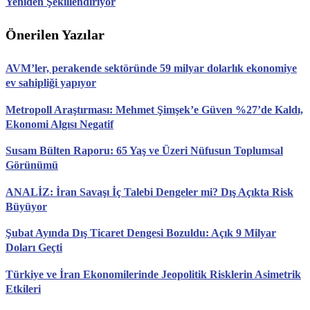
Yeniden Şekillendiriyor
Önerilen Yazılar
AVM’ler, perakende sektöründe 59 milyar dolarlık ekonomiye
ev sahipliği yapıyor
Metropoll Araştırması: Mehmet Şimşek’e Güven %27’de Kaldı,
Ekonomi Algısı Negatif
Susam Bülten Raporu: 65 Yaş ve Üzeri Nüfusun Toplumsal
Görünümü
ANALİZ: İran Savaşı İç Talebi Dengeler mi? Dış Açıkta Risk
Büyüyor
Şubat Ayında Dış Ticaret Dengesi Bozuldu: Açık 9 Milyar
Doları Geçti
Türkiye ve İran Ekonomilerinde Jeopolitik Risklerin Asimetrik
Etkileri