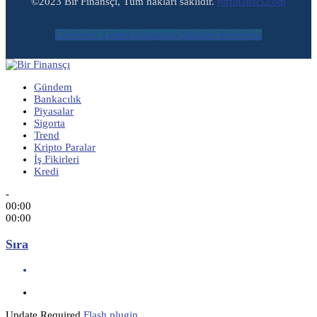
©2023 Bir Finansçı, Tüm hakları saklıdır.
birfinansci.com
Facebook
Twitter
Instagram
Youtube
Envelope
Gündem
Bankacılık
Piyasalar
Sigorta
Trend
Kripto Paralar
İş Fikirleri
Kredi
-
00:00
00:00
Sıra
Update Required
Flash plugin