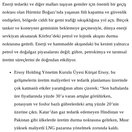
Enerji tedariki ve diğer malları taşıyan gemiler için önemli bir geçiş
noktası olan Hürmüz Boğazı’nda yaşanan fiili kapatma ve güvenlik
endişeleri, bölgede ciddi bir gemi trafiği sıkışıklığına yol açtı. Birçok
tanker ve konteyner gemisinin beklemeye geçmesiyle, dünya enerji
sevkiyatı aksatarak Körfez’deki petrol ve lojistik akışını durma
noktasına getirdi. Enerji ve hammadde akışındaki bu kesinti yalnızca
petrol ve doğalgaz piyasalarını değil; gübre, petrokimya ve tarımsal
üretim süreçlerini de doğrudan etkiliyor.
Ersoy Holding Yönetim Kurulu Üyesi Kürşat Ersoy, bu
gelişmelerin üretim maliyetleri ve tedarik planlaması üzerinde
çok katmanlı etkiler yarattığının altını çizerek; “Son haftalarda
üre fiyatlarında yüzde 30’a varan artışlar görülürken,
potasyum ve fosfor bazlı gübrelerdeki artış yüzde 20’nin
üzerine çıktı. Katar’dan gaz tedarik edemeyen Hindistan ve
Pakistan gibi ülkelerde üretim durma noktasına gelirken, Mısır
yüksek maliyetli LNG pazarına yönelmek zorunda kaldı.