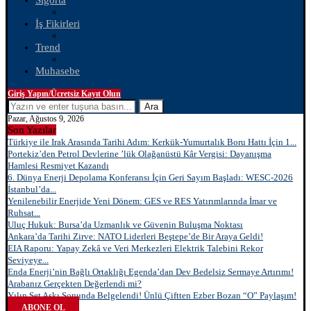
Sigorta
İş Fikirleri
Trend
Muhasebe
Giriş Yapın/Ücretsiz Kayıt Olun
Ara
Pazar, Ağustos 9, 2026
Son Yazılar
Türkiye ile Irak Arasında Tarihi Adım: Kerkük-Yumurtalık Boru Hattı İçin 1...
Portekiz’den Petrol Devlerine ’lük Olağanüstü Kâr Vergisi: Dayanışma
Hamlesi Resmiyet Kazandı
6. Dünya Enerji Depolama Konferansı İçin Geri Sayım Başladı: WESC-2026
İstanbul’da...
Yenilenebilir Enerjide Yeni Dönem: GES ve RES Yatırımlarında İmar ve
Ruhsat...
Uluç Hukuk: Bursa’da Uzmanlık ve Güvenin Buluşma Noktası
Ankara’da Tarihi Zirve: NATO Liderleri Beştepe’de Bir Araya Geldi!
EIA Raporu: Yapay Zekâ ve Veri Merkezleri Elektrik Talebini Rekor
Seviyeye...
Enda Enerji’nin Bağlı Ortaklığı Egenda’dan Dev Bedelsiz Sermaye Artırımı!
Arabanız Gerçekten Değerlendi mi?
Yılın Set Aşkı Sonunda Belgelendi! Ünlü Çiftten Ezber Bozan “O” Paylaşım!
ABONE OL