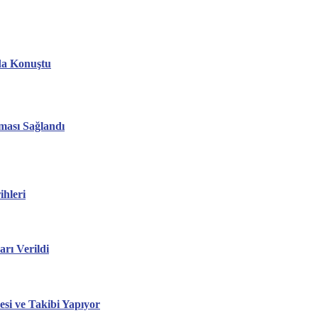
da Konuştu
ması Sağlandı
hleri
ı Verildi
esi ve Takibi Yapıyor