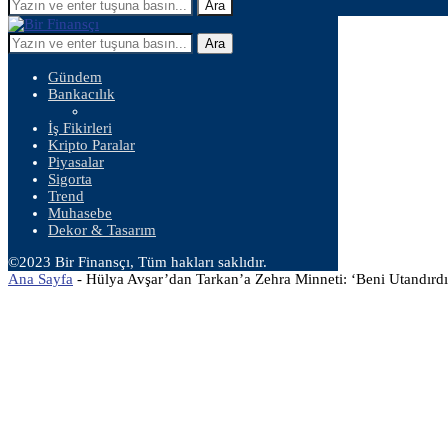
Ara
Ara
Gündem
Bankacılık
İş Fikirleri
Kripto Paralar
Piyasalar
Sigorta
Trend
Muhasebe
Dekor & Tasarım
©2023 Bir Finansçı, Tüm hakları saklıdır.
Ana Sayfa
-
Hülya Avşar’dan Tarkan’a Zehra Minneti: ‘Beni Utandırdı