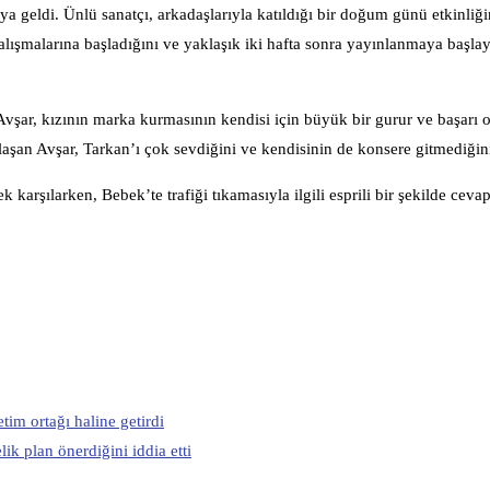
a geldi. Ünlü sanatçı, arkadaşlarıyla katıldığı bir doğum günü etkinliğ
t çalışmalarına başladığını ve yaklaşık iki hafta sonra yayınlanmaya başla
an Avşar, kızının marka kurmasının kendisi için büyük bir gurur ve başarı
laşan Avşar, Tarkan’ı çok sevdiğini ve kendisinin de konsere gitmediğini 
k karşılarken, Bebek’te trafiği tıkamasıyla ilgili esprili bir şekilde cevap
tim ortağı haline getirdi
ik plan önerdiğini iddia etti