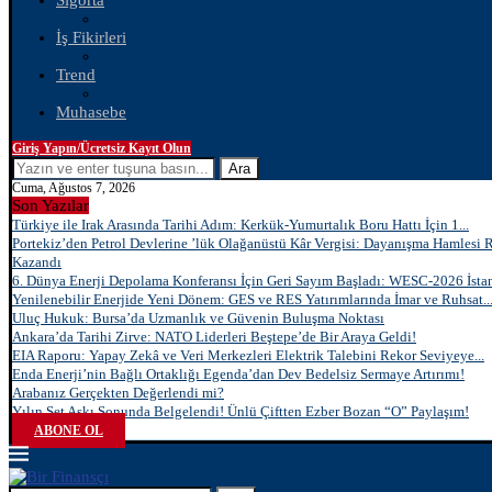
Sigorta
İş Fikirleri
Trend
Muhasebe
Giriş Yapın/Ücretsiz Kayıt Olun
Ara
Cuma, Ağustos 7, 2026
Son Yazılar
Türkiye ile Irak Arasında Tarihi Adım: Kerkük-Yumurtalık Boru Hattı İçin 1...
Portekiz’den Petrol Devlerine ’lük Olağanüstü Kâr Vergisi: Dayanışma Hamlesi 
Kazandı
6. Dünya Enerji Depolama Konferansı İçin Geri Sayım Başladı: WESC-2026 İstan
Yenilenebilir Enerjide Yeni Dönem: GES ve RES Yatırımlarında İmar ve Ruhsat..
Uluç Hukuk: Bursa’da Uzmanlık ve Güvenin Buluşma Noktası
Ankara’da Tarihi Zirve: NATO Liderleri Beştepe’de Bir Araya Geldi!
EIA Raporu: Yapay Zekâ ve Veri Merkezleri Elektrik Talebini Rekor Seviyeye...
Enda Enerji’nin Bağlı Ortaklığı Egenda’dan Dev Bedelsiz Sermaye Artırımı!
Arabanız Gerçekten Değerlendi mi?
Yılın Set Aşkı Sonunda Belgelendi! Ünlü Çiftten Ezber Bozan “O” Paylaşım!
ABONE OL