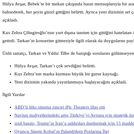
Hülya Avşar, Bebek’te bir mekan çıkışında basın mensuplarıyla bir aray
bahsederek, her şeyin güzel gittiğini belirtti. Ayrıca yeni dizisinin se
açıkladı.
Kızı Zehra Çilingiroğlu’nun yurt dışına tanıtım için gittiğini hatırlat
getirdi. Tarkan’ın konserine gitmesiyle ilgili olarak da duygularını pay
Ünlü sanatçı, Tarkan ve Yıldız Tilbe ile barıştığı sorularını gülümseyere
Hülya Avşar, Tarkan’ı çok sevdiğini belirtti.
Kızı Zehra’nın marka kurması büyük bir gurur kaynağı.
Yeni dizisinin yakında yayınlanmaya başlayacağını açıkladı.
İlgili Yazılar
ABD’li lüks sinema zinciri iPic Theaters iflas etti
Navlun maliyetlerindeki artış Türkiye’yi Avrupa için stratejik üre
srail basını, Trump’ın İran’a saldırıları durdurmak için 15 maddel
Oyuncu Sinem Kobal’ın Palandöken Pozlarına İlgi