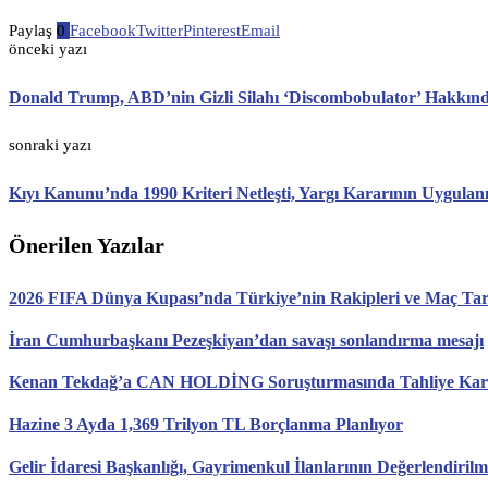
Paylaş
0
Facebook
Twitter
Pinterest
Email
önceki yazı
Donald Trump, ABD’nin Gizli Silahı ‘Discombobulator’ Hakkın
sonraki yazı
Kıyı Kanunu’nda 1990 Kriteri Netleşti, Yargı Kararının Uygulan
Önerilen Yazılar
2026 FIFA Dünya Kupası’nda Türkiye’nin Rakipleri ve Maç Tari
İran Cumhurbaşkanı Pezeşkiyan’dan savaşı sonlandırma mesajı
Kenan Tekdağ’a CAN HOLDİNG Soruşturmasında Tahliye Karar
Hazine 3 Ayda 1,369 Trilyon TL Borçlanma Planlıyor
Gelir İdaresi Başkanlığı, Gayrimenkul İlanlarının Değerlendirilm