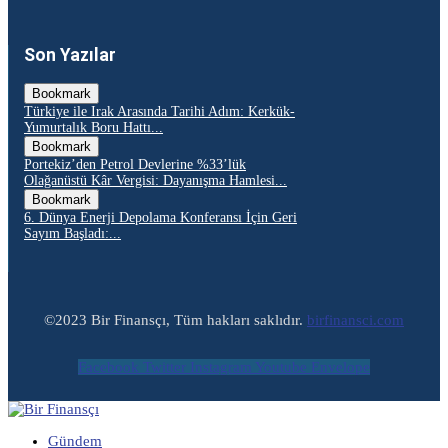
Son Yazılar
Bookmark
Türkiye ile Irak Arasında Tarihi Adım: Kerkük-
Yumurtalık Boru Hattı...
Bookmark
Portekiz’den Petrol Devlerine %33’lük
Olağanüstü Kâr Vergisi: Dayanışma Hamlesi...
Bookmark
6. Dünya Enerji Depolama Konferansı İçin Geri
Sayım Başladı:...
©2023 Bir Finansçı, Tüm hakları saklıdır.
birfinansci.com
Facebook
Twitter
Instagram
Youtube
Envelope
Gündem