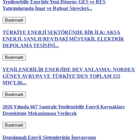
Yenilenebilir Enerjide Yeni Dönem: GES ve RES
Yatırımlarında İmar ve Ruhsat Süreçleri...
Bookmark
TÜRKİYE ENERJİ SEKTÖRÜNDE BİR İLK: AKSA
ENERJİ, ŞANLIURFA’DAKİ MÜSTAKİL ELEKTRİK
DEPOLAMA TESİSİNİ...
Bookmark
YENİLENEBİLİR ENERJİDE DEV ANLAŞMA: NORDEX
GÜNEY AVRUPA VE TÜRKİYE’DEN TOPLAM 155
MW’LIK...
Bookmark
2026 Yılında 667 Santrale Yenilenebilir Enerji Kaynakları
Destekleme Mekanizması Verilecek
Bookmark
Depolamalı Enerji Sistemlerinin İnovasyonu