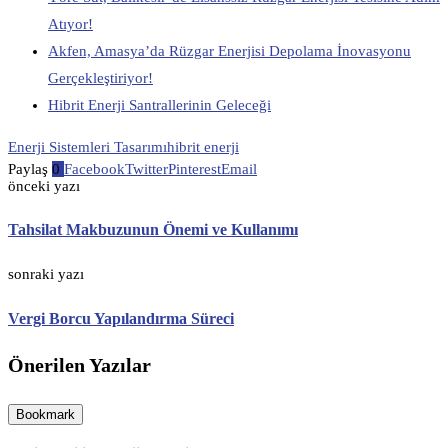
Atıyor!
Akfen, Amasya’da Rüzgar Enerjisi Depolama İnovasyonu
Gerçekleştiriyor!
Hibrit Enerji Santrallerinin Geleceği
Enerji Sistemleri Tasarımı
hibrit enerji
Paylaş
0
Facebook
Twitter
Pinterest
Email
önceki yazı
Tahsilat Makbuzunun Önemi ve Kullanımı
sonraki yazı
Vergi Borcu Yapılandırma Süreci
Önerilen Yazılar
Bookmark