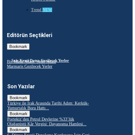
Trend
NEW
Editörün Seçtikleri
Bookmark
Şair Kenti Datça Gezilecek Yerler
Bir Masal Adası: Sedir Adası
Marmaris Gezilecek Yerler
Son Yazılar
Bookmark
Türkiye ile Irak Arasında Tarihi Adım: Kerkük-
Yumurtalık Boru Hattı...
Bookmark
Portekiz’den Petrol Devlerine %33’lük
Olağanüstü Kâr Vergisi: Dayanışma Hamlesi...
Bookmark