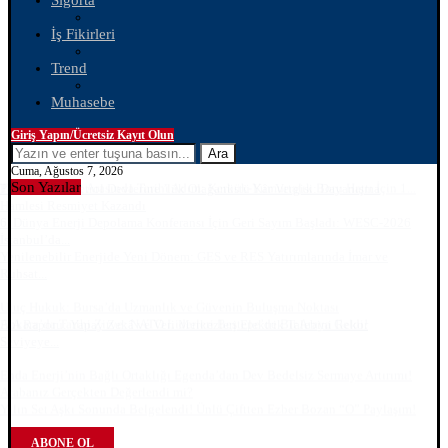
Sigorta
İş Fikirleri
Trend
Muhasebe
Giriş Yapın/Ücretsiz Kayıt Olun
Ara
Cuma, Ağustos 7, 2026
Son Yazılar
ABONE OL