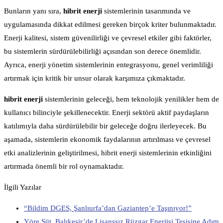
Bunların yanı sıra,
hibrit enerji
sistemlerinin tasarımında ve
uygulamasında dikkat edilmesi gereken birçok kriter bulunmaktadır.
Enerji kalitesi, sistem güvenilirliği ve çevresel etkiler gibi faktörler,
bu sistemlerin sürdürülebilirliği açısından son derece önemlidir.
Ayrıca, enerji yönetim sistemlerinin entegrasyonu, genel verimliliği
artırmak için kritik bir unsur olarak karşımıza çıkmaktadır.
hibrit enerji
sistemlerinin geleceği, hem teknolojik yenilikler hem de
kullanıcı bilinciyle şekillenecektir. Enerji sektörü aktif paydaşların
katılımıyla daha sürdürülebilir bir geleceğe doğru ilerleyecek. Bu
aşamada, sistemlerin ekonomik faydalarının artırılması ve çevresel
etki analizlerinin geliştirilmesi, hibrit enerji sistemlerinin etkinliğini
artırmada önemli bir rol oynamaktadır.
İlgili Yazılar
“Bildim DGES, Şanlıurfa’dan Gaziantep’e Taşınıyor!”
Yöre Süt, Balıkesir’de Lisanssız Rüzgar Enerjisi Tesisine Adım