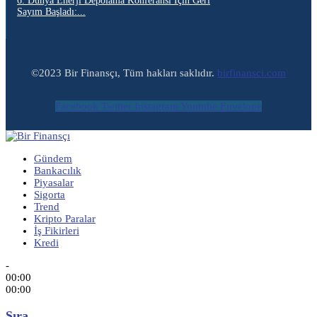
6. Dünya Enerji Depolama Konferansı İçin Geri
Sayım Başladı:...
©2023 Bir Finansçı, Tüm hakları saklıdır.
birfinansci.com
Facebook
Twitter
Instagram
Youtube
Envelope
Gündem
Bankacılık
Piyasalar
Sigorta
Trend
Kripto Paralar
İş Fikirleri
Kredi
-
00:00
00:00
Sıra