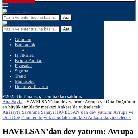
Ara
Ara
Gündem
Bankacılık
İş Fikirleri
Kripto Paralar
Piyasalar
Sigorta
Trend
Muhasebe
Dekor & Tasarım
©2023 Bir Finansçı, Tüm hakları saklıdır.
Ana Sayfa
-
HAVELSAN’dan dev yatırım: Avrupa ve Orta Doğu’nun
en büyük simülatör merkezi Ankara’da yükselecek
Anasayfa Savunma Sanayi HAVELSAN’dan dev yatırım: Avrupa ve
Orta Doğu’nun en büyük simülatör merkezi Ankara’da yükselecek
HAVELSAN’dan dev yatırım: Avrupa