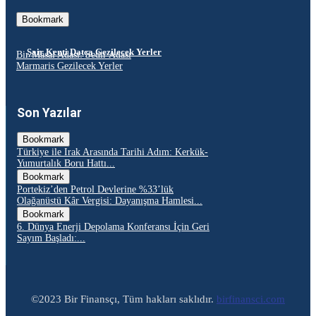
Bookmark
Şair Kenti Datça Gezilecek Yerler
Bir Masal Adası: Sedir Adası
Marmaris Gezilecek Yerler
Son Yazılar
Bookmark
Türkiye ile Irak Arasında Tarihi Adım: Kerkük-
Yumurtalık Boru Hattı...
Bookmark
Portekiz’den Petrol Devlerine %33’lük
Olağanüstü Kâr Vergisi: Dayanışma Hamlesi...
Bookmark
6. Dünya Enerji Depolama Konferansı İçin Geri
Sayım Başladı:...
©2023 Bir Finansçı, Tüm hakları saklıdır.
birfinansci.com