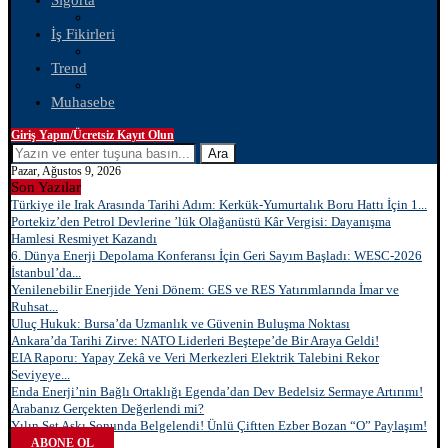
Sigorta
İş Fikirleri
Trend
Muhasebe
Giriş Yapın/Ücretsiz Kayıt Olun
Ara
Pazar, Ağustos 9, 2026
Son Yazılar
Türkiye ile Irak Arasında Tarihi Adım: Kerkük-Yumurtalık Boru Hattı İçin 1...
Portekiz’den Petrol Devlerine ’lük Olağanüstü Kâr Vergisi: Dayanışma
Hamlesi Resmiyet Kazandı
6. Dünya Enerji Depolama Konferansı İçin Geri Sayım Başladı: WESC-2026
İstanbul’da...
Yenilenebilir Enerjide Yeni Dönem: GES ve RES Yatırımlarında İmar ve
Ruhsat...
Uluç Hukuk: Bursa’da Uzmanlık ve Güvenin Buluşma Noktası
Ankara’da Tarihi Zirve: NATO Liderleri Beştepe’de Bir Araya Geldi!
EIA Raporu: Yapay Zekâ ve Veri Merkezleri Elektrik Talebini Rekor
Seviyeye...
Enda Enerji’nin Bağlı Ortaklığı Egenda’dan Dev Bedelsiz Sermaye Artırımı!
Arabanız Gerçekten Değerlendi mi?
Yılın Set Aşkı Sonunda Belgelendi! Ünlü Çiftten Ezber Bozan “O” Paylaşım!
ABONE OL