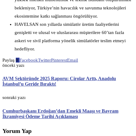
bekleniyor, Türkiye’nin havacılık ve savunma teknolojileri
ekosistemine katkı sağlanması öngörülüyor.
HAVELSAN son yıllarda simülatör üretim faaliyetlerini
genişletti ve ulusal ve uluslararası müşterilere 60’tan fazla
askeri ve sivil platforma yönelik simülatörler teslim etmeyi
hedefliyor.
Paylaş
0
Facebook
Twitter
Pinterest
Email
önceki yazı
AVM Sektöründe 2025 Raporu: Cirolar Arttı, Anadolu
İstanbul’u Geride Bıraktı!
sonraki yazı
Cumhurbaşkanı Erdoğan’dan Emekli Maaşı ve Bayram
İkramiyesi Ödeme Tarihi Açıklaması
Yorum Yap