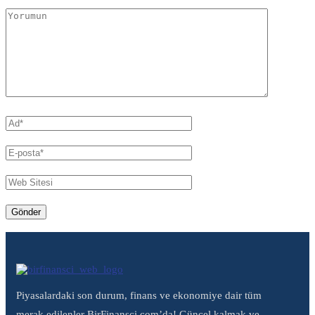
Piyasalardaki son durum, finans ve ekonomiye dair tüm
merak edilenler BirFinansci.com’da! Güncel kalmak ve