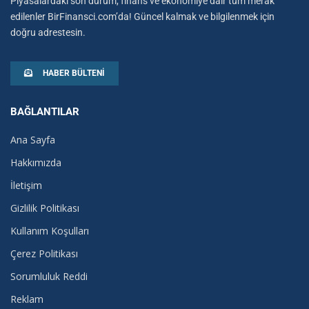
Piyasalardaki son durum, finans ve ekonomiye dair tüm merak
edilenler BirFinansci.com’da! Güncel kalmak ve bilgilenmek için
doğru adrestesin.
HABER BÜLTENI
BAĞLANTILAR
Ana Sayfa
Hakkımızda
İletişim
Gizlilik Politikası
Kullanım Koşulları
Çerez Politikası
Sorumluluk Reddi
Reklam