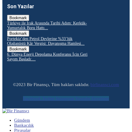
Son Yazılar
Bookmark
Türkiye ile Irak Arasında Tarihi Adım: Kerkük-
Yumurtalık Boru Hattı...
Bookmark
Portekiz’den Petrol Devlerine %33’lük
Olağanüstü Kâr Vergisi: Dayanışma Hamlesi...
Bookmark
6. Dünya Enerji Depolama Konferansı İçin Geri
Sayım Başladı:...
©2023 Bir Finansçı, Tüm hakları saklıdır.
birfinansci.com
Facebook
Twitter
Instagram
Youtube
Envelope
Gündem
Bankacılık
Piyasalar