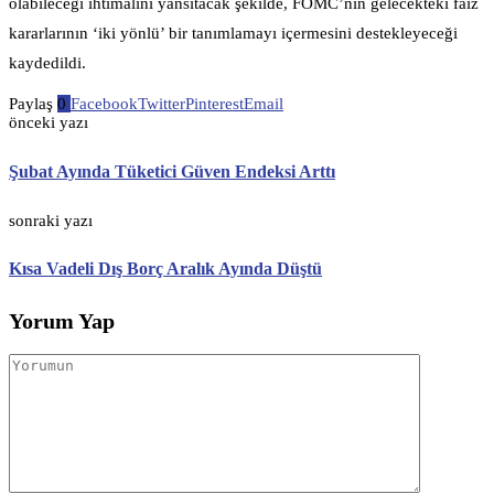
olabileceği ihtimalini yansıtacak şekilde, FOMC’nin gelecekteki faiz
kararlarının ‘iki yönlü’ bir tanımlamayı içermesini destekleyeceği
kaydedildi.
Paylaş
0
Facebook
Twitter
Pinterest
Email
önceki yazı
Şubat Ayında Tüketici Güven Endeksi Arttı
sonraki yazı
Kısa Vadeli Dış Borç Aralık Ayında Düştü
Yorum Yap