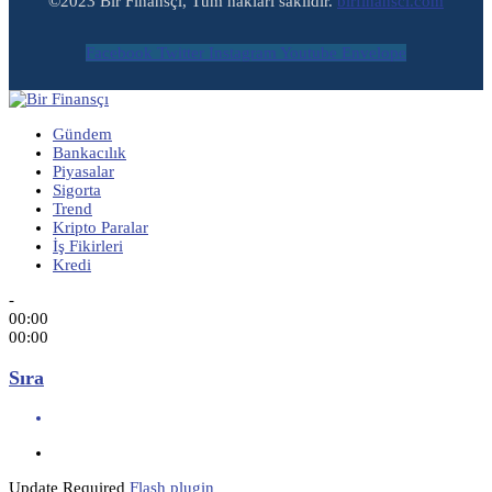
©2023 Bir Finansçı, Tüm hakları saklıdır.
birfinansci.com
Facebook
Twitter
Instagram
Youtube
Envelope
Gündem
Bankacılık
Piyasalar
Sigorta
Trend
Kripto Paralar
İş Fikirleri
Kredi
-
00:00
00:00
Sıra
Update Required
Flash plugin