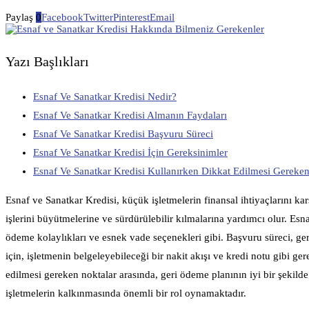
Paylaş
0
Facebook
Twitter
Pinterest
Email
Yazı Başlıkları
Esnaf Ve Sanatkar Kredisi Nedir?
Esnaf Ve Sanatkar Kredisi Almanın Faydaları
Esnaf Ve Sanatkar Kredisi Başvuru Süreci
Esnaf Ve Sanatkar Kredisi İçin Gereksinimler
Esnaf Ve Sanatkar Kredisi Kullanırken Dikkat Edilmesi Gereken
Esnaf ve Sanatkar Kredisi, küçük işletmelerin finansal ihtiyaçlarını ka
işlerini büyütmelerine ve sürdürülebilir kılmalarına yardımcı olur. Esn
ödeme kolaylıkları ve esnek vade seçenekleri gibi. Başvuru süreci, gerek
için, işletmenin belgeleyebileceği bir nakit akışı ve kredi notu gibi ge
edilmesi gereken noktalar arasında, geri ödeme planının iyi bir şekilde 
işletmelerin kalkınmasında önemli bir rol oynamaktadır.