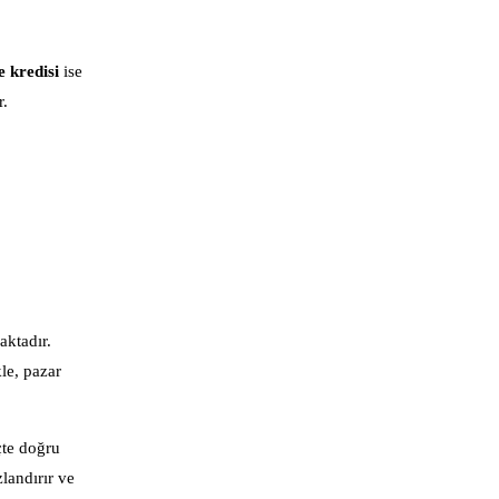
e kredisi
ise
r.
aktadır.
le, pazar
çte doğru
landırır ve