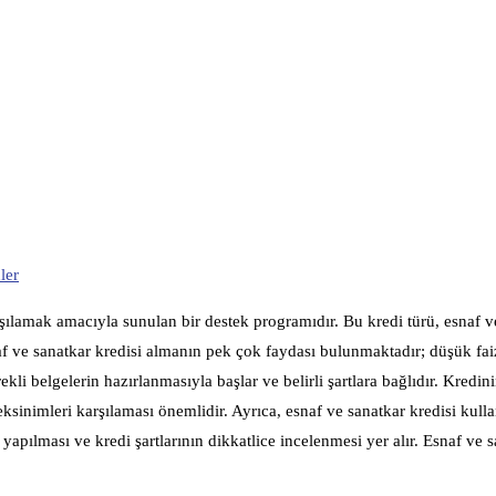
ler
rşılamak amacıyla sunulan bir destek programıdır. Bu kredi türü, esnaf v
af ve sanatkar kredisi almanın pek çok faydası bulunmaktadır; düşük faiz
li belgelerin hazırlanmasıyla başlar ve belirli şartlara bağlıdır. Kredin
reksinimleri karşılaması önemlidir. Ayrıca, esnaf ve sanatkar kredisi kull
yapılması ve kredi şartlarının dikkatlice incelenmesi yer alır. Esnaf ve s