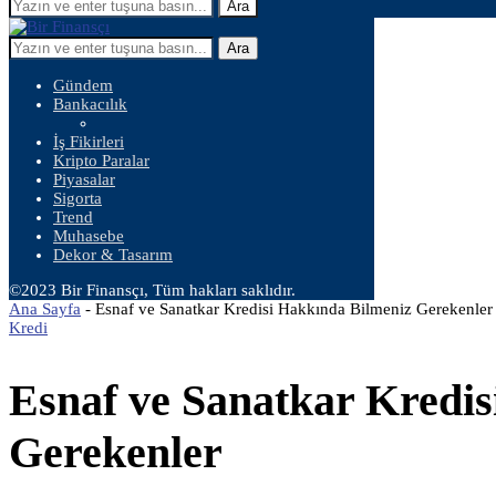
Ara
Ara
Gündem
Bankacılık
İş Fikirleri
Kripto Paralar
Piyasalar
Sigorta
Trend
Muhasebe
Dekor & Tasarım
©2023 Bir Finansçı, Tüm hakları saklıdır.
Ana Sayfa
-
Esnaf ve Sanatkar Kredisi Hakkında Bilmeniz Gerekenler
Kredi
Esnaf ve Sanatkar Kredi
Gerekenler