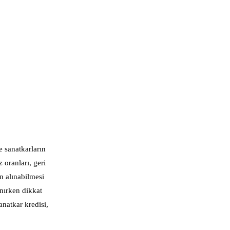
e sanatkarların
 oranları, geri
in alınabilmesi
anırken dikkat
anatkar kredisi,