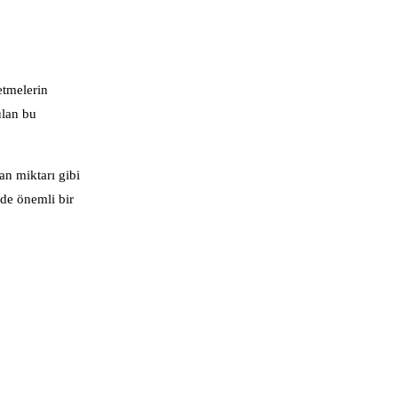
etmelerin
ulan bu
an miktarı gibi
nde önemli bir