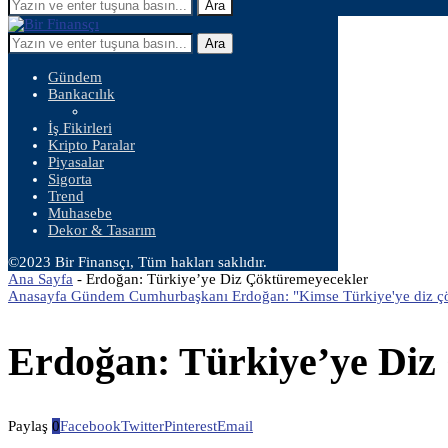
Ara
Ara
Gündem
Bankacılık
İş Fikirleri
Kripto Paralar
Piyasalar
Sigorta
Trend
Muhasebe
Dekor & Tasarım
©2023 Bir Finansçı, Tüm hakları saklıdır.
Ana Sayfa
-
Erdoğan: Türkiye’ye Diz Çöktüremeyecekler
Anasayfa Gündem Cumhurbaşkanı Erdoğan: "Kimse Türkiye'ye diz ç
Erdoğan: Türkiye’ye Diz
Paylaş
0
Facebook
Twitter
Pinterest
Email