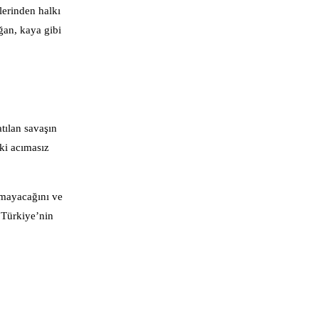
erinden halkı
ğan, kaya gibi
tılan savaşın
ki acımasız
pmayacağını ve
 Türkiye’nin