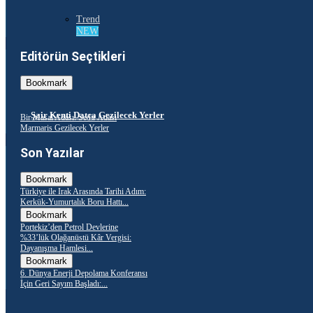
Trend
NEW
Editörün Seçtikleri
Bookmark
Şair Kenti Datça Gezilecek Yerler
Bir Masal Adası: Sedir Adası
Marmaris Gezilecek Yerler
Son Yazılar
Bookmark
Türkiye ile Irak Arasında Tarihi Adım:
Kerkük-Yumurtalık Boru Hattı...
Bookmark
Portekiz’den Petrol Devlerine
%33’lük Olağanüstü Kâr Vergisi:
Dayanışma Hamlesi...
Bookmark
6. Dünya Enerji Depolama Konferansı
İçin Geri Sayım Başladı:...