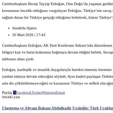
Cumhurbaşkanı Recep Tayyip Erdoğan, Orta Doğu’da yaşanan gerilimle
korumanın öncelik olduğunu vurgulayan Erdoğan, Türkiye’nin savaş çığ
sağlam duran bir Türkiye gerçeği olduğunu belirterek, kimse Türkiye’y
Anadolu Ajansı
26 Mart 2026 | 17:43
Cumhurbaşkanı Erdoğan, AK Parti Konferans Salonu’nda düzenlenen Geniş
bölgeyi kan ve barut kokusuna boğmaya devam ettiğini belirtti. Savaş
tablonun altını çizdi.
Erdoğan, kardeşlik ve insanlık duygularıyla hareket etmenin önemine
yardım etmeye devam edeceğini söyledi. Aynı kaderi paylaşan Türkler, 
asla diz çöktürülemeyeceğini ve kazananın Türkiye ve milleti olacağın
Paylaş
0
Facebook
Twitter
Pinterest
Email
önceki yazı
Ulaştırma ve Altyapı Bakanı Abdulkadir Uraloğlu: Türk Uçakl