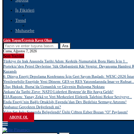
Sigorta
İş Fikirleri
Trend
Muhasebe
Giriş Yapın/Ücretsiz Kayıt Olun
Ara
Cuma, Ağustos 7, 2026
Son Yazılar
Türkiye ile Irak Arasında Tarihi Adım: Kerkük-Yumurtalık Boru Hattı İçin 1...
Portekiz’den Petrol Devlerine ’lük Olağanüstü Kâr Vergisi: Dayanışma Hamlesi 
Kazandı
6. Dünya Enerji Depolama Konferansı İçin Geri Sayım Başladı: WESC-2026 İstan
Yenilenebilir Enerjide Yeni Dönem: GES ve RES Yatırımlarında İmar ve Ruhsat..
Uluç Hukuk: Bursa’da Uzmanlık ve Güvenin Buluşma Noktası
Ankara’da Tarihi Zirve: NATO Liderleri Beştepe’de Bir Araya Geldi!
EIA Raporu: Yapay Zekâ ve Veri Merkezleri Elektrik Talebini Rekor Seviyeye...
Enda Enerji’nin Bağlı Ortaklığı Egenda’dan Dev Bedelsiz Sermaye Artırımı!
Arabanız Gerçekten Değerlendi mi?
Yılın Set Aşkı Sonunda Belgelendi! Ünlü Çiftten Ezber Bozan “O” Paylaşım!
ABONE OL