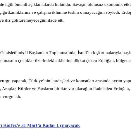
 ilgili önemli açıklamalarda bulundu. Savaşın olumsuz ekonomik etkil
ırtkanlıklarına ve çatışma iklimine teslim olmayacağını söyledi. Erdo
e diz çöktüremeyeceğini ifade etti.
letilmiş İl Başkanları Toplantısı’nda, İsrail’in kışkırtmalarıyla başla
ın masum çocuklar üzerindeki etkilerine dikkat çeken Erdoğan, bölgede
 vurgu yaparak, Türkiye’nin kardeşleri ve komşuları arasında ayrım ya
Araplar, Kürtler ve Farsların birlikte var olacağını ifade eden Erdoğan,
ı vurguladı.
arı Körfez’e 31 Mart’a Kadar Uçmayacak