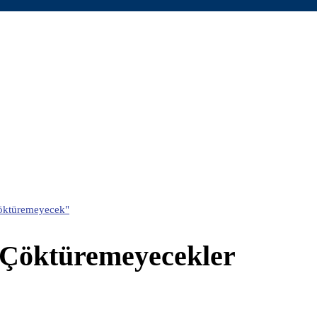
öktüremeyecek"
 Çöktüremeyecekler