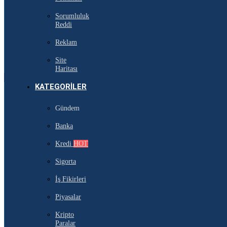
Sorumluluk
Reddi
Reklam
Site
Haritası
KATEGORILER
Gündem
Banka
Kredi
HOT
Sigorta
İş Fikirleri
Piyasalar
Kripto
Paralar